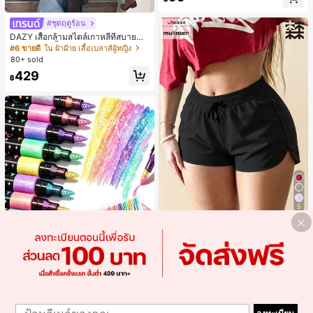
#ชุดฤดูร้อน
DAZY เสื้อกล้ามสไตล์เกาหลีที่สบายสำ
หรับผู้หญิง, เสื้อน่ารักสำหรับฤดูใบไม้ผล
#6 ขายดี
ใน ผ้าฝ้าย เสื้อเบลาส์ผู้หญิง
ิ/ฤดูร้อน, เสื้อสำหรับโรงเรียน
80+ sold
429
฿
5
FARYUN
mulinsen กางเกงขาสั้นกีฬาผู้หญิง ดีไซ
น์ปลายเปิด เอวยืดหยุ่น กางเกงขาสั้น
#1 ขายดี
ใน กางเกงในผู้หญิงแบบแอคทีฟ
ลำลองกีฬาฤดูร้อน ความยาว 3/4
200+ sold
55
฿
-50%
วันสุดท้าย
#1 ขายดี
ใน อุปกรณ์สำนักงานและโรงเรียน
1
1
ลูกค้ากลับมาซื้อซ้ำ!
ปากกากลิตเตอร์ 24/48 สี ปลายคู่ หมึก