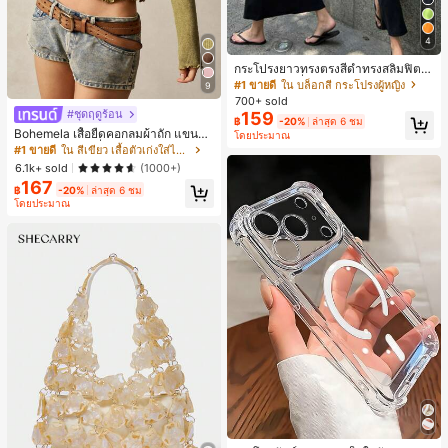
4
กระโปรงยาวทรงตรงสีดำทรงสลิมฟิต,
กระโปรงแฟชั่นผู้หญิงโพลีเอสเตอร์แบบ
#1 ขายดี
ใน บล็อกสี กระโปรงผู้หญิง
9
สบายๆสำหรับงานปาร์ตี้, อเนกประสงค์
700+ sold
และน่ารัก, เหมาะสำหรับสวมใส่ประจำ
#ชุดฤดูร้อน
159
฿
-20%
ล่าสุด 6 ชม
วัน, วันหยุดฤดูร้อน. เหมาะสำหรับชาย
Bohemela เสื้อยืดคอกลมผ้าถัก แขนยา
โดยประมาณ
หาด, เทศกาลดนตรี และวันหยุดฤดูร้อ
ว สีเรียบ ใช้งานทั่วไป สำหรับผู้หญิง
#1 ขายดี
ใน สีเขียว เสื้อตัวเก่งใส่ได้ทุกวัน
น, ยุค 90
6.1k+ sold
(1000+)
167
฿
-20%
ล่าสุด 6 ชม
โดยประมาณ
#1 ขายดี
ใน ไอโฟน 7/8 พลัส เคสโทรศัพท์แบบพื้นฐาน