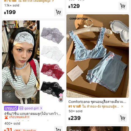
#1 ขายดี
ใน หลากสี เสื้อยืดผู้หญิง
สปอร์ตแฟชั่นมินิมอล ของขวัญสำหรับเ
129
1.1k+ sold
฿
พื่อน
199
฿
Comfortcana ชุดนอนเสื้อสายเดี่ยวแต่
งระบายและกางเกงขาสั้นสำหรับผู้หญิง
#1 ขายดี
ใน ลำลอง-ยัง ชุดนอนผู้หญิง
good girl
#1 ขายดี
ใน ไม่เป็นทางการ เครื่องประดับผมผู้หญิง
50+ sold
เกือบหมดแล้ว!
4ชิ้น/1ชิ้น แถบคาดผมลูกไม้บางกว้างยื
239
ดหยุ่นสำหรับผู้หญิง, แฟชั่นอเนกประสง
#1 ขายดี
#1 ขายดี
ใน ไม่เป็นทางการ เครื่องประดับผมผู้หญิง
ใน ไม่เป็นทางการ เครื่องประดับผมผู้หญิง
฿
ค์พรีเมียมหรูหราสไตล์มินิมอล ผ้าพันคอ
400+ sold
เกือบหมดแล้ว!
เกือบหมดแล้ว!
เล็กๆ ห่วงผม อุปกรณ์เสริมผม, เหมาะสำ
#1 ขายดี
ใน ไม่เป็นทางการ เครื่องประดับผมผู้หญิง
31
หรับการออกไปข้างนอกประจำวัน, ลำล
฿
-21%
วันสุดท้าย