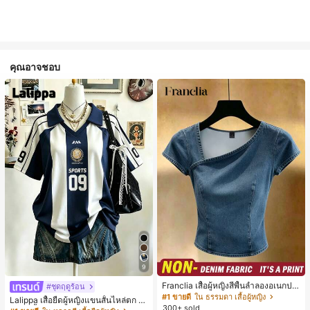
คุณอาจชอบ
9
Franclia เสื้อผู้หญิงสีพื้นลำลองอเนกปร
#ชุดฤดูร้อน
ะสงค์สำหรับใส่ประจำวัน
#1 ขายดี
ใน ธรรมดา เสื้อผู้หญิง
Lalippa เสื้อยืดผู้หญิงแขนสั้นไหล่ตก ค
300+ sold
อวีปกเสื้อ ลายพิมพ์ดิจิทัลลายทาง สไตล์