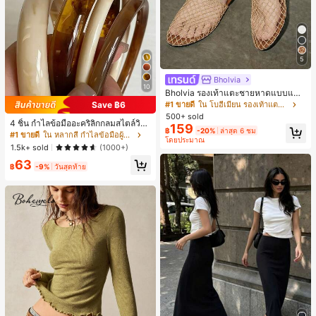
5
Bholvia
10
Bholvia รองเท้าแตะชายหาดแบบแบน
สบาย ๆ ลายฉลุมาใหม่สำหรับผู้หญิง
#1 ขายดี
ใน โบฮีเมียน รองเท้าแตะผู้หญิง
Save ฿6
500+ sold
4 ชิ้น กำไลข้อมืออะคริลิกกลมสไตล์วินเ
159
฿
-20%
ล่าสุด 6 ชม
ทจหรูหราสำหรับผู้หญิง, ดีไซน์เรียบง่าย
#1 ขายดี
ใน หลากสี กำไลข้อมือผู้หญิง
โดยประมาณ
ทันสมัย, เหมาะสำหรับสวมใส่ในชีวิตปร
1.5k+ sold
(1000+)
ะจำวันและโอกาสต่างๆ, ของขวัญสำหรั
63
บเธอ
฿
-9%
วันสุดท้าย