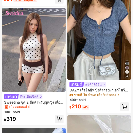
เกือบหมดแล้ว!
อง, งานปาร์ตี้, การเดินทาง, การพักผ่อ
น, การมัดผม, การจัดทรงผม, การแต่งห
น้า, การจับคู่ชุด, อุปกรณ์เสริมประดับผ
ม
4
#ชุดฤดูร้อน
DAZY เสื้อยืดผู้หญิงลำลองผูกเอวไขว้
สำหรับฤดูร้อน
#1 ขายดี
ใน พืชผล เสื้อยืดลำลอง
#ระเบียงชิลล์
#1 ขายดี
ใน สีกากี ชุดทูพีซสำหรับผู้หญิง
400+ sold
เกือบหมดแล้ว!
Sweetina ชุด 2 ชิ้นสำหรับผู้หญิง เสื้อก
210
ล้ามเข้ารูปพิมพ์ลายจุดสีบล็อกหลังเปิด
#1 ขายดี
#1 ขายดี
ใน สีกากี ชุดทูพีซสำหรับผู้หญิง
ใน สีกากี ชุดทูพีซสำหรับผู้หญิง
฿
-4%
และกางเกงขาสั้นเอวพับ
100+ sold
เกือบหมดแล้ว!
เกือบหมดแล้ว!
#1 ขายดี
ใน สีกากี ชุดทูพีซสำหรับผู้หญิง
319
฿
เกือบหมดแล้ว!