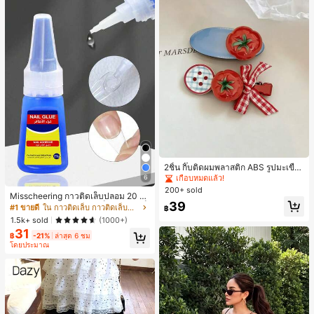
2ชิ้น กิ๊บติดผมพลาสติก ABS รูปมะเขือเ
ทศสีแดงน่ารัก สไตล์เกาหลีมินิมอล สำ
6
เกือบหมดแล้ว!
หรับติดผมหน้าม้า ใส่ประจำวันและไปโ
200+ sold
Misscheering กาวติดเล็บปลอม 20 กรั
รงเรียน กิ๊บติดผม
39
ม แรงยึดสูง เจลสติกเกอร์เล็บนุ่ม แห้งเร็
#1 ขายดี
ใน กาวติดเล็บ กาวติดเล็บและสารยึดติด
฿
ว เหมาะสำหรับผู้เริ่มต้นทำเล็บ ติดทนน
1.5k+ sold
(1000+)
าน
31
฿
-21%
ล่าสุด 6 ชม
โดยประมาณ