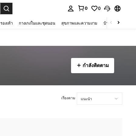
0
0
 select.
รองเท้า
กางเกงในและชุดนอน
สุขภาพและความงาม
บ้านและที่อยู่อาศัย
กำลังติดตาม
เรียงตาม