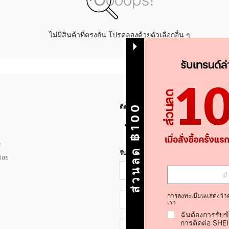
ไม่มีสินค้าที่ตรงกัน โปรดลองด้วยตัวเลือกอื่น ๆ
ส่วนลด ฿100
ติดตามเรา
ส
รับข่าวสาร SHEIN
่อย
การลงทะเบียนแสดงว่า
TH + 66
เรา
ฉันต้องการรับข
การติดต่อ SHE
TH + 66