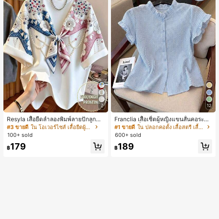
7
12
Resyla เสื้อยืดลำลองพิมพ์ลายปักลูกปัด
Franclia เสื้อเชิ้ตผู้หญิงแขนสั้นคอระบา
รูปโบว์ขนาดใหญ่สำหรับผู้หญิง
ยกระดุมเดี่ยวลายทาง
#3 ขายดี
ใน โอเวอร์ไซส์ เสื้อยืดผู้หญิง
#1 ขายดี
ใน ปลอกคอตั้ง เสื้อสตรี เสื้อเบลาส์ & Tee
100+ sold
600+ sold
179
189
฿
฿