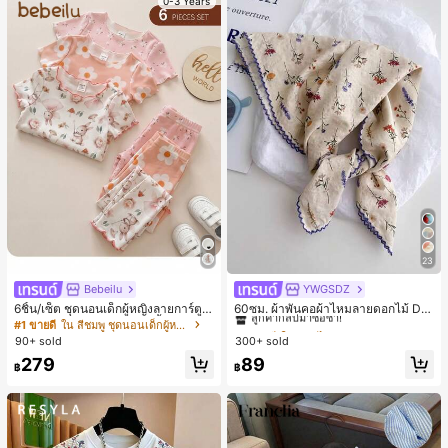
0-3 Years
23
Bebeilu
YWGSDZ
#1 ขายดี
ใน ดอกไม้ ผ้าพันคอและผ้าพันคอผู้หญิง
ลูกค้ากลับมาซื้อซ้ำ!
6ชิ้น/เซ็ต ชุดนอนเด็กผู้หญิงลายการ์ตูน
60ซม. ผ้าพันคอผ้าไหมลายดอกไม้ Dit
หมีและดอกไม้ คอกลม แขนสั้น กางเกง
sy สีเบจ, เครื่องประดับใหม่สำหรับผู้หญิ
#1 ขายดี
ใน สีชมพู ชุดนอนเด็กผู้หญิง
#1 ขายดี
#1 ขายดี
ใน ดอกไม้ ผ้าพันคอและผ้าพันคอผู้หญิง
ใน ดอกไม้ ผ้าพันคอและผ้าพันคอผู้หญิง
ขาสั้น ขอบระบาย สวมใส่สบาย
งฤดูใบไม้ผลิ/ฤดูใบไม้ร่วง, ผ้าพันคอผืน
90+ sold
300+ sold
ลูกค้ากลับมาซื้อซ้ำ!
ลูกค้ากลับมาซื้อซ้ำ!
บางอเนกประสงค์หรูหรา
#1 ขายดี
ใน ดอกไม้ ผ้าพันคอและผ้าพันคอผู้หญิง
279
89
฿
฿
ลูกค้ากลับมาซื้อซ้ำ!