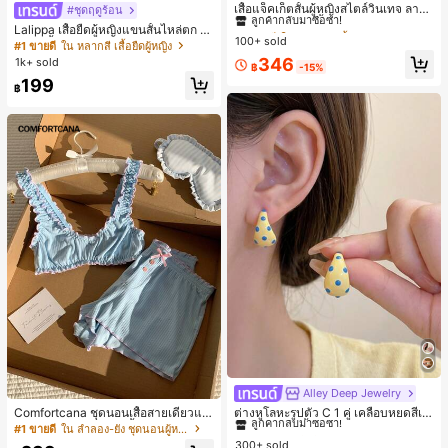
ลูกค้ากลับมาซื้อซ้ำ!
เสื้อแจ็คเก็ตสั้นผู้หญิงสไตล์วินเทจ ลายจุ
#ชุดฤดูร้อน
ดขนาดใหญ่ คอตั้ง เอวเข้ารูป แขนพอง
#1 ขายดี
#1 ขายดี
ใน กระเป๋า เสื้อคลุมลำลอง
ใน กระเป๋า เสื้อคลุมลำลอง
Lalippa เสื้อยืดผู้หญิงแขนสั้นไหล่ตก ค
ทรงหลวม แฟชั่นอเนกประสงค์ สำหรับใ
100+ sold
ลูกค้ากลับมาซื้อซ้ำ!
ลูกค้ากลับมาซื้อซ้ำ!
อวีปกเสื้อ ลายพิมพ์ดิจิทัลลายทาง สไตล์
#1 ขายดี
ใน หลากสี เสื้อยืดผู้หญิง
ส่ประจำวันและไปเที่ยวพักผ่อน
สปอร์ตแฟชั่นมินิมอล ของขวัญสำหรับเ
#1 ขายดี
ใน กระเป๋า เสื้อคลุมลำลอง
346
1k+ sold
฿
-15%
พื่อน
ลูกค้ากลับมาซื้อซ้ำ!
199
฿
Alley Deep Jewelry
#1 ขายดี
ใน โบโฮ ต่างหูผู้หญิง
ลูกค้ากลับมาซื้อซ้ำ!
Comfortcana ชุดนอนเสื้อสายเดี่ยวแต่
ต่างหูโลหะรูปตัว C 1 คู่ เคลือบหยดสีเห
งระบายและกางเกงขาสั้นสำหรับผู้หญิง
ลือง ลายจุดสีน้ำเงิน สไตล์ยุโรปและอเม
เกือบหมดแล้ว!
#1 ขายดี
ใน ลำลอง-ยัง ชุดนอนผู้หญิง
#1 ขายดี
#1 ขายดี
ใน โบโฮ ต่างหูผู้หญิง
ใน โบโฮ ต่างหูผู้หญิง
ริกัน แฟชั่นส่วนตัว หวานและสง่างาม
300+ sold
ลูกค้ากลับมาซื้อซ้ำ!
ลูกค้ากลับมาซื้อซ้ำ!