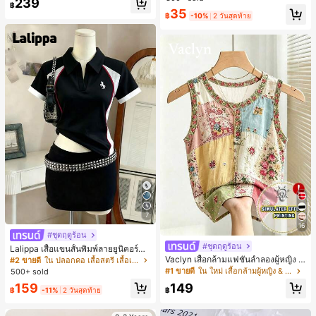
239
สำหรับผู้หญิงและเด็กหญิง สำหรับการเ
฿
เกือบหมดแล้ว!
เกือบหมดแล้ว!
#1 ขายดี
ใน โบโฮ ต่างหูผู้หญิง
35
ดินทาง งานแต่งงาน ปาร์ตี้ วันเกิด ของ
฿
-10%
2 วันสุดท้าย
ลูกค้ากลับมาซื้อซ้ำ!
ขวัญคริสต์มาส 2026
เกือบหมดแล้ว!
7
16
#ชุดฤดูร้อน
#ชุดฤดูร้อน
Lalippa เสื้อแขนสั้นพิมพ์ลายยูนิคอร์นล
ายทางสีตัดกันสำหรับผู้หญิง สไตล์วิทย
Vaclyn เสื้อกล้ามแฟชั่นลำลองผู้หญิง ล
#2 ขายดี
ใน ปลอกคอ เสื้อสตรี เสื้อเบลาส์ & Tee
าลัย
ายแพตช์เวิร์ก แขนกุด คอกลม ติดกระดุ
#1 ขายดี
ใน ใหม่ เสื้อกล้ามผู้หญิง & Camis
500+ sold
ม
159
149
฿
-11%
2 วันสุดท้าย
฿