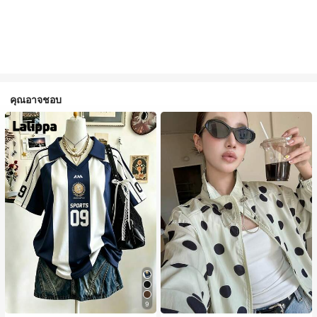
คุณอาจชอบ
9
#1 ขายดี
ใน กระเป๋า เสื้อคลุมลำลอง