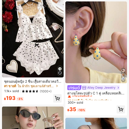
ชุดนอนผู้หญิง 2 ชิ้น เสื้อสายเดี่ยวคอวีลู
กไม้ พร้อมกางเกงขาสั้นแต่งลูกไม้ แต่ง
#1 ขายดี
ใน ผ้าถัก ชุดเลานจ์สำหรับผู้หญิง
Alley Deep Jewelry
#1 ขายดี
ใน โบโฮ ต่างหูผู้หญิง
โบว์ที่เอว ชุดลำลองผู้หญิงนุ่มสบายน่ารั
1.1k+ sold
(1000+)
เกือบหมดแล้ว!
ต่างหูโลหะรูปตัว C 1 คู่ เคลือบหยดสีเห
ก สไตล์เอสเธติก
ลือง ลายจุดสีน้ำเงิน สไตล์ยุโรปและอเม
193
ลูกค้ากลับมาซื้อซ้ำ!
#1 ขายดี
#1 ขายดี
ใน โบโฮ ต่างหูผู้หญิง
ใน โบโฮ ต่างหูผู้หญิง
฿
-3%
ริกัน แฟชั่นส่วนตัว หวานและสง่างาม
300+ sold
เกือบหมดแล้ว!
เกือบหมดแล้ว!
สำหรับผู้หญิงและเด็กหญิง สำหรับการเ
ลูกค้ากลับมาซื้อซ้ำ!
ลูกค้ากลับมาซื้อซ้ำ!
#1 ขายดี
ใน โบโฮ ต่างหูผู้หญิง
35
ดินทาง งานแต่งงาน ปาร์ตี้ วันเกิด ของ
฿
-10%
เกือบหมดแล้ว!
ขวัญคริสต์มาส 2026
ลูกค้ากลับมาซื้อซ้ำ!