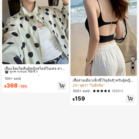
#1 ขายดี
ใน กระเป๋า เสื้อคลุมลำลอง
ลูกค้ากลับมาซื้อซ้ำ!
เสื้อแจ็คเก็ตสั้นผู้หญิงสไตล์วินเทจ ลายจุ
4
ดขนาดใหญ่ คอตั้ง เอวเข้ารูป แขนพอง
#1 ขายดี
#1 ขายดี
ใน กระเป๋า เสื้อคลุมลำลอง
ใน กระเป๋า เสื้อคลุมลำลอง
ทรงหลวม แฟชั่นอเนกประสงค์ สำหรับใ
100+ sold
ลูกค้ากลับมาซื้อซ้ำ!
ลูกค้ากลับมาซื้อซ้ำ!
เสื้อสายเดี่ยวเซ็กซี่ไร้หลังสำหรับผู้หญิง
ส่ประจำวันและไปเที่ยวพักผ่อน
#1 ขายดี
ใน กระเป๋า เสื้อคลุมลำลอง
พร้อมบราแบบมีฟองน้ำ, เสื้อกล้ามแขน
368
20+ พูดว่า "ไม่มีกลิ่น"
฿
-10%
กุด, เสื้อลำลองสีดำสำหรับฤดูร้อน
ลูกค้ากลับมาซื้อซ้ำ!
500+ sold
(500+)
159
฿