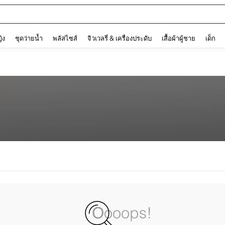
and down arrow keys to navigate search การค้นหาล่าสุด and ค้นหา. Press Enter to
ญิง
ชุดว่ายน้ำ
พลัสไซส์
จิวเวลรี่ & เครื่องประดับ
เสื้อผ้าผู้ชาย
เด็ก