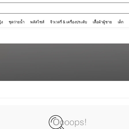
and down arrow keys to navigate search การค้นหาล่าสุด and ค้นหา. Press Enter to
ญิง
ชุดว่ายน้ำ
พลัสไซส์
จิวเวลรี่ & เครื่องประดับ
เสื้อผ้าผู้ชาย
เด็ก