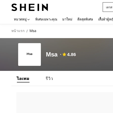
เดรส
Use up 
หมวดหมู่
พิเศษเฉพาะคุณ
มาใหม่
ดีลสุดพิเศษ
เสื้อผ้าผู้ห
หน้าแรก
Msa
/
Msa
4.86
ไอเทม
รีวิว