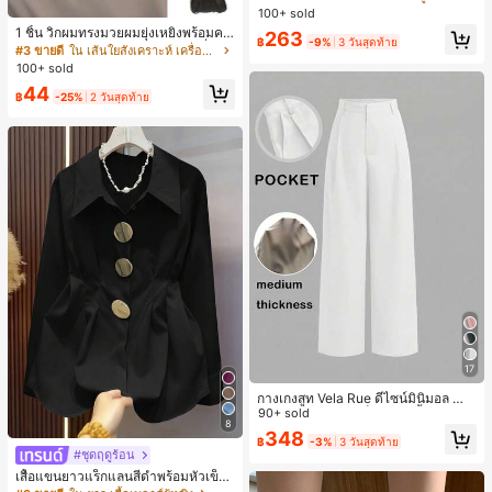
น ส้นเข็ม รองเท้าแตะแบบคีบ รองเท้าแ
100+ sold
ตะชายหาดแฟชั่นสายไขว้ รองเท้าผู้ห
1 ชิ้น วิกผมทรงมวยผมยุ่งเหยิงพร้อมคลิ
263
ญิง สำหรับออฟฟิศ บ้าน กลางแจ้ง ดีไซ
฿
-9%
3 วันสุดท้าย
ปหนีบผม, คลิปหนีบผมสังเคราะห์ที่ได้รั
#3 ขายดี
ใน เส้นใยสังเคราะห์ เครื่องประดับผมผู้หญิง
น์หัวเหลี่ยม ชิคและหรูหรา สำหรับเดทไ
บการอัปเกรดแฟชั่น, วิกผมเส้นใยทนคว
100+ sold
นท์
ามร้อนสูงที่ออกแบบมาสำหรับผู้หญิง, ใ
44
ช้งานง่ายโดยไม่ต้องใช้เครื่องมือ, เหมา
฿
-25%
2 วันสุดท้าย
ะสำหรับสไตล์สบายๆ, อุปกรณ์เสริมผมที่
สมบูรณ์แบบสำหรับผู้หญิง คลิปหนีบผม
คลิปหนีบผมสบายๆ แฟชั่นผม คลิปหนีบ
ผมหรูหรา ฤดูร้อน ชายหาด วันหยุด
17
กางเกงสูท Vela Rue ดีไซน์มินิมอล น้ำ
หนักเบา โปร่งแสงเล็กน้อย สีน้ำเงินเข้ม
90+ sold
8
สีพื้น ปิดด้วยซิป ตะขอ และกระดุม ขาก
348
฿
-3%
3 วันสุดท้าย
ว้าง ทรงเพรียว แฟชั่นทุกฤดูกาล สีขาว
#ชุดฤดูร้อน
เสื้อแขนยาวแร็กแลนสีดำพร้อมหัวเข็ม
ขัดโลหะ ฤดูใบไม้ผลิ/ฤดูร้อน สไตล์โบฮีเ