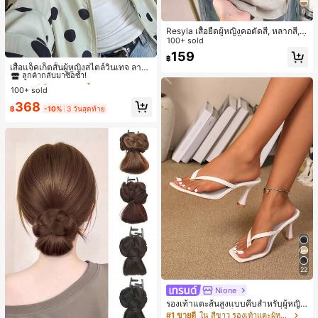
6
Resyla เสื้อยืดผู้หญิงคอตัดสี, หลากสี, ล
ายพิมพ์แมวน่ารัก, เสื้อสำหรับออกไปเที่
100+ sold
ยวฤดูร้อน, ดีไซน์กราฟิก, ความรู้สึกพรีเ
#1 ขายดี
ใน กระเป๋า เสื้อคลุมลำลอง
159
฿
มียม, ลำลองอเนกประสงค์, สวมใส่ประ
ลูกค้ากลับมาซื้อซ้ำ!
เสื้อแจ็คเก็ตสั้นผู้หญิงสไตล์วินเทจ ลายจุ
จำวัน, กลางแจ้ง, ช้อปปิ้ง, การเดินทาง
ดขนาดใหญ่ คอตั้ง เอวเข้ารูป แขนพอง
#1 ขายดี
#1 ขายดี
ใน กระเป๋า เสื้อคลุมลำลอง
ใน กระเป๋า เสื้อคลุมลำลอง
เสื้อผ้ากลางแจ้ง
ทรงหลวม แฟชั่นอเนกประสงค์ สำหรับใ
100+ sold
ลูกค้ากลับมาซื้อซ้ำ!
ลูกค้ากลับมาซื้อซ้ำ!
ส่ประจำวันและไปเที่ยวพักผ่อน
#1 ขายดี
ใน กระเป๋า เสื้อคลุมลำลอง
368
฿
-10%
3 วันสุดท้าย
ลูกค้ากลับมาซื้อซ้ำ!
22
Nione
รองเท้าแตะส้นสูงแบบคีบสำหรับผู้หญิง
สไตล์คลาสสิก สีบล็อก สไตล์แฟรี่ฤดูร้อ
#1 ขายดี
ใน สีขาว รองเท้าแตะผู้หญิง