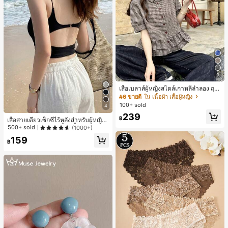
4
เสื้อเบลาส์ผู้หญิงสไตล์เกาหลีลำลอง ฤดู
ใบไม้ผลิ/ฤดูร้อนใหม่ ชายระบาย ชิคแล
#6 ขายดี
ใน เนื้อผ้า เสื้อผู้หญิง
ะหรูหรา
100+ sold
4
239
฿
เสื้อสายเดี่ยวเซ็กซี่ไร้หลังสำหรับผู้หญิง
พร้อมบราแบบมีฟองน้ำ, เสื้อกล้ามแขน
500+ sold
(1000+)
กุด, เสื้อลำลองสีดำสำหรับฤดูร้อน
159
฿