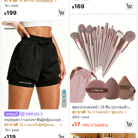
#1 ขายดี
ใน หลากสี เสื้อยืดผู้หญิง
สปอร์ตแฟชั่นมินิมอล ของขวัญสำหรับเ
ลูกค้ากลับมาซื้อซ้ำ!
169
1k+ sold
฿
พื่อน
199
฿
5
ชุดแปรงแต่งหน้า 16 ชิ้น ประกอบด้วยแ
ปรงแต่งหน้า 13 ชิ้น, ฟองน้ำแต่งหน้ารู
#2 ขายดี
ใน การแต่งหน้า ชุดแปรง
FARYUN
ปหยดน้ำ 1 ชิ้น, แปรงแป้งรองพื้นกลม 1
600+ sold
mulinsen กางเกงขาสั้นผู้หญิงแบบสบา
ชิ้น และฟองน้ำแต่งหน้ารูปสามเหลี่ยม
17
ยๆ สีพื้น หลวม อเนกประสงค์ กางเกงขา
1 ชิ้น - ชุดคลาสสิก ทำจากขนสังเคราะ
#3 ขายดี
ใน กางเกงในผู้หญิงแบบแอคทีฟ
฿
-11%
3 วันสุดท้าย
สั้นกีฬา 2-In-1 สำหรับวิ่ง ฟิตเนส และก
ห์นุ่มและเป็นมิตรต่อผิว เหมาะสำหรับผู้
70+ sold
ารฝึกซ้อมกีฬาในฤดูร้อน
หญิงและเด็กผู้หญิง เหมาะสำหรับฤดูใบ
119
ไม้ร่วงและฤดูหนาว
฿