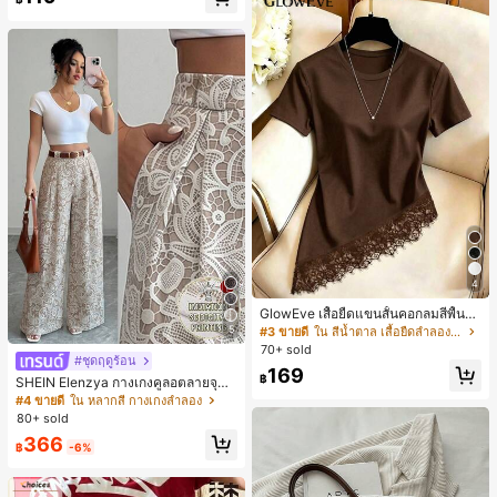
4
GlowEve เสื้อยืดแขนสั้นคอกลมสีพื้นลำ
ลองอเนกประสงค์สำหรับผู้หญิง
5
#3 ขายดี
ใน สีน้ำตาล เสื้อยืดลำลองพื้นฐาน
70+ sold
#ชุดฤดูร้อน
169
฿
SHEIN Elenzya กางเกงคูลอตลายจุดเ
อวสูงแบบใหม่สำหรับฤดูใบไม้ผลิ/ฤดูร้อ
#4 ขายดี
ใน หลากสี กางเกงลำลอง
น, สไตล์หรูหราเหมาะสำหรับใส่ในชีวิต
80+ sold
ประจำวันและทำงาน, ให้ความรู้สึกวินเ
366
ทจสำหรับฤดูรับปริญญา, เทศกาลดนตร
฿
-6%
ี, การแข่งม้าดาร์บี้, วันประกาศอิสรภาพ