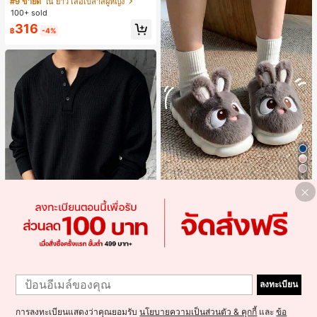
#9 ขายดี
ใน ยาว เสื้อเบลาส์ผู้หญิง
มียนวินเทจ เหมาะสำหรับงานแต่งงาน
100+ sold
งานปาร์ตี้ การเดินทางไปทำงาน และสุ
316
นทรียศาสตร์
฿
-4%
5
1 คู่ รองเท้าแตะผ้ากำมะหยี่รูปกระต่าย
สำหรับผู้หญิง, อบอุ่นและสบาย, เหมาะ
#3 ได้รับคะแนนสูงสุด
ใน รองเท้าแตะใส่ในบ้าน
สำหรับใส่ลำลองในฤดูใบไม้ร่วง/ฤดูหน
19
าว, รองเท้าบ้านผู้หญิงหรูหราใหม่, ส้นเ
฿
ตี้ย, หัวกลมเรียบง่าย, อุปกรณ์เสริมสำห
Save ฿14
รับฤดูหนาวที่อบอุ่น, รองเท้าแตะผ้ากำม
ะหยี่น่ารัก, ของขวัญปีใหม่/วันวาเลนไท
Blueprint Man
1
น์ในอุดมคติ, รองเท้าแตะคู่รัก, ของขวั
1
Blueprint Man เสื้อยืดผู้ชาย 1 ชิ้น คอเ
ญวันแม่, สวน, ของตกแต่งห้องครัว, ฤดู
ลงทะเบียน
ฮนลีย์ ผ้าถักลายวาฟเฟิล คอวีเล็ก ทรงห
ร้อน, ชายหาด, ของใช้จำเป็นสำหรับกา
#1 ขายดี
ใน มีรอยบาก เสื้อยืดผู้ชาย
ลวม บาง ระบายอากาศได้ดี ใส่สบาย มี
รเดินทาง, ของตกแต่งห้อง, นุ่มนิ่ม, การ
100+ sold
กระดุม สไตล์ Old Money ทรงยุโรป ไซ
สำเร็จการศึกษา, ชั้นวางรองเท้า, ประห
การลงทะเบียนแสดงว่าคุณยอมรับ
นโยบายความเป็นส่วนตัว & คุกกี้
และ
ข้อ
275
ส์ใหญ่กว่าปกติ กรุณาเลือกไซส์เล็กลงเพื่
ยัดพื้นที่จัดเก็บ, กลางแจ้ง, สวน, พิธีสำเ
฿
-5%