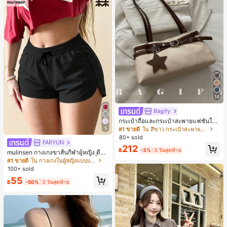
14
Bagify
กระเป๋าถือและกระเป๋าสะพายแฟชั่นให
ม่ ตกแต่งด้วยเข็มขัด เหมาะสำหรับงาน
5
#1 ขายดี
ใน สีขาว กระเป๋าสะพายผู้หญิง
ปาร์ตี้ การรวมตัว การออกไปข้างนอก ก
80+ sold
ารท่องเที่ยว การช้อปปิ้ง และการใช้งาน
FARYUN
212
ประจำวัน สามารถเก็บเหรียญ โทรศัพท์
฿
-3%
3 วันสุดท้าย
mulinsen กางเกงขาสั้นกีฬาผู้หญิง ดีไซ
เหมาะสำหรับกระเป๋าทำงานของพนักง
น์ปลายเปิด เอวยืดหยุ่น กางเกงขาสั้น
#1 ขายดี
ใน กางเกงในผู้หญิงแบบแอคทีฟ
านออฟฟิศ นักศึกษามหาวิทยาลัย และ
ลำลองกีฬาฤดูร้อน ความยาว 3/4
100+ sold
พนักงานออฟฟิศ กระเป๋าผู้หญิงที่หรูหรา
55
฿
-50%
3 วันสุดท้าย