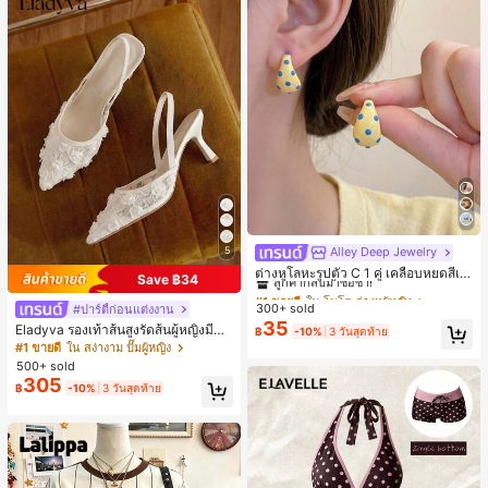
5
Alley Deep Jewelry
#1 ขายดี
ใน โบโฮ ต่างหูผู้หญิง
ลูกค้ากลับมาซื้อซ้ำ!
ต่างหูโลหะรูปตัว C 1 คู่ เคลือบหยดสีเห
Save ฿34
ลือง ลายจุดสีน้ำเงิน สไตล์ยุโรปและอเม
เกือบหมดแล้ว!
#1 ขายดี
#1 ขายดี
ใน โบโฮ ต่างหูผู้หญิง
ใน โบโฮ ต่างหูผู้หญิง
ริกัน แฟชั่นส่วนตัว หวานและสง่างาม
300+ sold
#ปาร์ตี้ก่อนแต่งงาน
ลูกค้ากลับมาซื้อซ้ำ!
ลูกค้ากลับมาซื้อซ้ำ!
สำหรับผู้หญิงและเด็กหญิง สำหรับการเ
35
เกือบหมดแล้ว!
เกือบหมดแล้ว!
Eladyva รองเท้าส้นสูงรัดส้นผู้หญิงมีดอ
#1 ขายดี
ใน โบโฮ ต่างหูผู้หญิง
฿
-10%
3 วันสุดท้าย
ดินทาง งานแต่งงาน ปาร์ตี้ วันเกิด ของ
กไม้ประดับตาข่ายเสริมและสามารถสว
#1 ขายดี
ใน สง่างาม ปั๊มผู้หญิง
ลูกค้ากลับมาซื้อซ้ำ!
ขวัญคริสต์มาส 2026
มได้สองแบบ ส้นสูง 7 ซม. รูปแบบโรมัน
500+ sold
เกือบหมดแล้ว!
หรูหรา ส้นเข็ม ลุคเทพนิยาย
305
฿
-10%
3 วันสุดท้าย