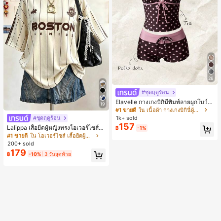
26
#ชุดฤดูร้อน
Elavelle กางเกงบิกินี่พิมพ์ลายผูกโบว์เอ
19
วสูงสำหรับผู้หญิง, ฤดูใบไม้ผลิ/ฤดูร้อน
#1 ขายดี
ใน เนื้อผ้า กางเกงบิกินี่ผู้หญิง
1k+ sold
#ชุดฤดูร้อน
157
Lalippa เสื้อยืดผู้หญิงทรงโอเวอร์ไซส์ค
฿
-1%
วามยาวกลาง คอกลม ไหล่ตก ลายพิมพ์
#1 ขายดี
ใน โอเวอร์ไซส์ เสื้อยืดผู้หญิง
ตัวอักษรและลายทางแนวตั้ง สไตล์แฟชั่
200+ sold
นมินิมอล ของขวัญให้เพื่อน
179
฿
-10%
3 วันสุดท้าย