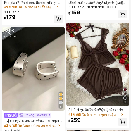
Resyla เสื้อยืดลำลองพิมพ์ลายปักลูกปัด
เสื้อสายเดี่ยวเซ็กซี่ไร้หลังสำหรับผู้หญิง
รูปโบว์ขนาดใหญ่สำหรับผู้หญิง
พร้อมบราแบบมีฟองน้ำ, เสื้อกล้ามแขน
500+ sold
(1000+)
#3 ขายดี
ใน โอเวอร์ไซส์ เสื้อยืดผู้หญิง
กุด, เสื้อลำลองสีดำสำหรับฤดูร้อน
159
100+ sold
฿
179
฿
5
9
SHEIN ชุดชั้นในเซ็กซี่ผู้หญิงผ้าตาข่าย
มีโครงคัพบาง
#1 ขายดี
ใน ผ้าตาข่าย ชุดนอนผู้หญิง
Rovog Jewelry
259
1 คู่ ต่างหูห่วงทองแดงขัดเงา ลายจุดเร
฿
ขาคณิตสไตล์มินิมอล เหมาะสำหรับสว
#2 ขายดี
ใน โลหะผสมทองแดง ต่างหูผู้หญิง
มใส่ประจำวันแบบสบายๆ สำหรับผู้หญิง
200+ sold