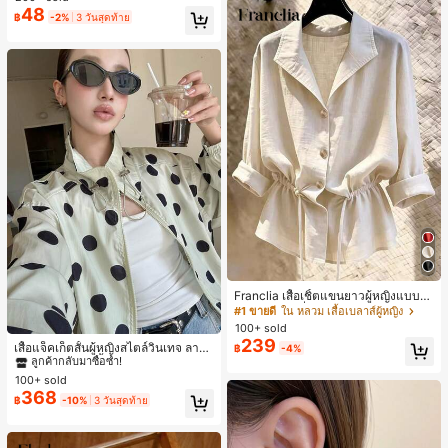
48
฿
-2%
3 วันสุดท้าย
Franclia เสื้อเชิ้ตแขนยาวผู้หญิงแบบห
ลวมทรงสลัชชี่ลำลอง มีเชือกรูด ช่วยพร
#1 ขายดี
ใน หลวม เสื้อเบลาส์ผู้หญิง
างหุ่น
100+ sold
#1 ขายดี
ใน กระเป๋า เสื้อคลุมลำลอง
239
ลูกค้ากลับมาซื้อซ้ำ!
เสื้อแจ็คเก็ตสั้นผู้หญิงสไตล์วินเทจ ลายจุ
฿
-4%
ดขนาดใหญ่ คอตั้ง เอวเข้ารูป แขนพอง
#1 ขายดี
#1 ขายดี
ใน กระเป๋า เสื้อคลุมลำลอง
ใน กระเป๋า เสื้อคลุมลำลอง
ทรงหลวม แฟชั่นอเนกประสงค์ สำหรับใ
100+ sold
ลูกค้ากลับมาซื้อซ้ำ!
ลูกค้ากลับมาซื้อซ้ำ!
ส่ประจำวันและไปเที่ยวพักผ่อน
368
#1 ขายดี
ใน กระเป๋า เสื้อคลุมลำลอง
฿
-10%
3 วันสุดท้าย
ลูกค้ากลับมาซื้อซ้ำ!