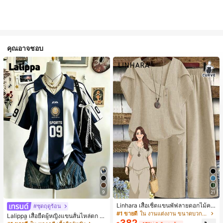
คุณอาจชอบ
9
21
Linhara เสื้อเชิ้ตแขนพัฟลายดอกไม้คอ
#ชุดฤดูร้อน
ปกไม่สมมาตรสำหรับผู้หญิงไซส์ใหญ่ +
#1 ขายดี
ใน งานแต่งงาน ขนาดบวก Co-Ords
Lalippa เสื้อยืดผู้หญิงแขนสั้นไหล่ตก ค
กางเกงลำลองทรงหลวมเอวยางยืด 2 ชิ้
382
อวีปกเสื้อ ลายพิมพ์ดิจิทัลลายทาง สไตล์