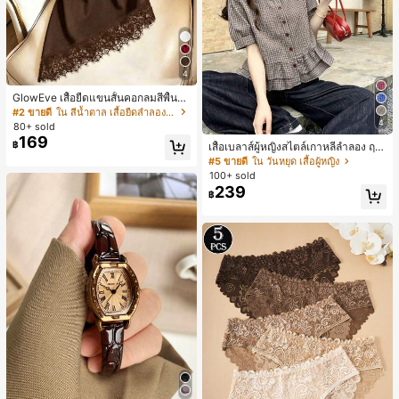
4
GlowEve เสื้อยืดแขนสั้นคอกลมสีพื้นลำ
ลองอเนกประสงค์สำหรับผู้หญิง
#2 ขายดี
ใน สีน้ำตาล เสื้อยืดลำลองพื้นฐาน
4
80+ sold
169
฿
เสื้อเบลาส์ผู้หญิงสไตล์เกาหลีลำลอง ฤดู
ใบไม้ผลิ/ฤดูร้อนใหม่ ชายระบาย ชิคแล
#5 ขายดี
ใน วันหยุด เสื้อผู้หญิง
ะหรูหรา
100+ sold
239
฿