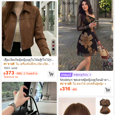
หญิงและเด็กผู้หญิง เหมาะสำหรับฤดูใบ
ไม้ร่วงและฤดูหนาว
17
เสื้อแจ็คเก็ตผู้หญิงฤดูใบไม้ผลิ/ใบไม้ร่วง
สีพื้น หนังเทียม สไตล์ปกคอเสื้อ ซิปขึ้น
#1 ขายดี
ใน เครื่องบินทิ้งระเบิด แจ็คเก็ตผู้หญิง
แขนยาว สไตล์ลำลอง วิทยาลัย สนามบิ
6
100+ sold
น เสื้อนอก สีน้ำตาล สไตล์สบายๆ ฤดูใบ
373
฿
-15%
2 วันสุดท้าย
ไม้ร่วง
#ชุดฤดูร้อน
โดยประมาณ
Modelyn ชุดเดรสผู้หญิงฤดูร้อนผ้าตาข่
ายพิมพ์ลาย คอไม่สมมาตร จับจีบ หรูหร
#2 ขายดี
ใน ดอกไม้ เดรสสั้นผู้หญิง
า เซ็กซี่
316
฿
-4%