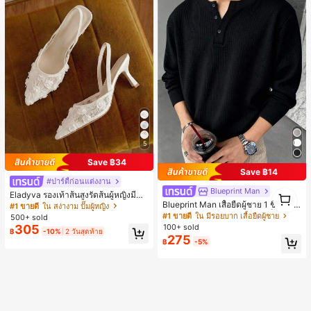
5
Save ฿34
Save ฿14
#ปาร์ตี้ก่อนแต่งงาน
Blueprint Man
1
Eladyva รองเท้าส้นสูงรัดส้นผู้หญิงมีดอ
1
กไม้ประดับตาข่ายเสริมและสามารถสว
Blueprint Man เสื้อยืดผู้ชาย 1 ชิ้น คอเ
#1 ขายดี
ใน สง่างาม ปั๊มผู้หญิง
มได้สองแบบ ส้นสูง 7 ซม. รูปแบบโรมัน
ฮนลีย์ ผ้าถักลายวาฟเฟิล คอวีเล็ก ทรงห
#1 ขายดี
ใน มีรอยบาก เสื้อยืดผู้ชาย
500+ sold
หรูหรา ส้นเข็ม ลุคเทพนิยาย
ลวม บาง ระบายอากาศได้ดี ใส่สบาย มี
305
100+ sold
฿
-10%
2 วันสุดท้าย
กระดุม สไตล์ Old Money ทรงยุโรป ไซ
275
฿
-5%
ส์ใหญ่กว่าปกติ กรุณาเลือกไซส์เล็กลงเพื่
อให้พอดีขึ้น