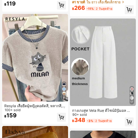
ารฝึกซ้อมกีฬาในฤดูร้อน
าว 2 ชิ้น สำหรับเด็กทารกชาย/หญิง ยูนิ
#1 ขายดี
ใน ยาว เสื้อเชิ้ตเด็กชาย
119
฿
เซ็กซ์ สไตล์วินเทจ ลำลอง ฤดูใบไม้ร่วง/
266
฿
-11%
2 วันสุดท้าย
ฤดูหนาว ชุดเสื้อผ้าเด็กทารกชาย นุ่มนิ่
ม วินเทจ
6
17
Resyla เสื้อยืดผู้หญิงคอตัดสี, หลากสี, ล
ายพิมพ์แมวน่ารัก, เสื้อสำหรับออกไปเที่
100+ sold
กางเกงสูท Vela Rue ดีไซน์มินิมอล น้ำ
ยวฤดูร้อน, ดีไซน์กราฟิก, ความรู้สึกพรีเ
159
หนักเบา โปร่งแสงเล็กน้อย สีน้ำเงินเข้ม
90+ sold
฿
มียม, ลำลองอเนกประสงค์, สวมใส่ประ
สีพื้น ปิดด้วยซิป ตะขอ และกระดุม ขาก
348
฿
-3%
2 วันสุดท้าย
จำวัน, กลางแจ้ง, ช้อปปิ้ง, การเดินทาง
ว้าง ทรงเพรียว แฟชั่นทุกฤดูกาล สีขาว
เสื้อผ้ากลางแจ้ง