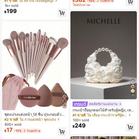
#1 ขายดี
ใน หลากสี เสื้อยืดผู้หญิง
฿
-15%
2 วันสุดท้าย
น สำหรับฤดูใบไม้ผลิ/ฤดูร้อน
สปอร์ตแฟชั่นมินิมอล ของขวัญสำหรับเ
โดยประมาณ
1k+ sold
พื่อน
199
฿
22
#คลัตช์งานแต่งงาน
กระเป๋าถือมุกดอกไม้สำหรับผู้หญิง, เหม
ชุดแปรงแต่งหน้า 16 ชิ้น ประกอบด้วยแ
าะสำหรับชุดราตรี, ชุดบอล, เครื่องประ
#1 ขายดี
ใน เลื่อม กระเป๋าราตรีผู้หญิง
ปรงแต่งหน้า 13 ชิ้น, ฟองน้ำแต่งหน้ารู
ดับงานแต่งงาน, กระเป๋าสตางค์สุภาพส
#2 ขายดี
ใน การแต่งหน้า ชุดแปรง
100+ sold
ปหยดน้ำ 1 ชิ้น, แปรงแป้งรองพื้นกลม 1
ตรีหรูหรา, ของขวัญสำหรับผู้หญิง (ลาย
600+ sold
249
฿
ชิ้น และฟองน้ำแต่งหน้ารูปสามเหลี่ยม
สุ่ม)
17
฿
-11%
2 วันสุดท้าย
1 ชิ้น - ชุดคลาสสิก ทำจากขนสังเคราะ
ห์นุ่มและเป็นมิตรต่อผิว เหมาะสำหรับผู้