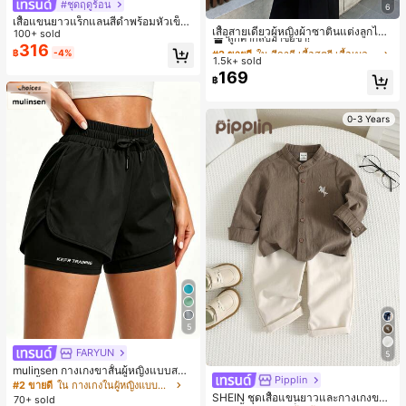
#ชุดฤดูร้อน
6
#2 ขายดี
ใน สีกากี เสื้อสตรี เสื้อเบลาส์ & Tee
เสื้อแขนยาวแร็กแลนสีดำพร้อมหัวเข็ม
ลูกค้ากลับมาซื้อซ้ำ!
เสื้อสายเดี่ยวผู้หญิงผ้าซาตินแต่งลูกไม้
ขัดโลหะ ฤดูใบไม้ผลิ/ฤดูร้อน สไตล์โบฮีเ
100+ sold
- เสื้อสายเดี่ยวฤดูร้อนสีคากีมีรอยผ่าด้า
#2 ขายดี
#2 ขายดี
ใน สีกากี เสื้อสตรี เสื้อเบลาส์ & Tee
ใน สีกากี เสื้อสตรี เสื้อเบลาส์ & Tee
มียนวินเทจ เหมาะสำหรับงานแต่งงาน
316
฿
-4%
นข้างที่น่าดึงดูดแบบสบายๆ
งานปาร์ตี้ การเดินทางไปทำงาน และสุ
1.5k+ sold
ลูกค้ากลับมาซื้อซ้ำ!
ลูกค้ากลับมาซื้อซ้ำ!
นทรียศาสตร์
169
#2 ขายดี
ใน สีกากี เสื้อสตรี เสื้อเบลาส์ & Tee
฿
ลูกค้ากลับมาซื้อซ้ำ!
0-3 Years
5
FARYUN
5
mulinsen กางเกงขาสั้นผู้หญิงแบบสบา
Pipplin
ยๆ สีพื้น หลวม อเนกประสงค์ กางเกงขา
#2 ขายดี
ใน กางเกงในผู้หญิงแบบแอคทีฟ
สั้นกีฬา 2-In-1 สำหรับวิ่ง ฟิตเนส และก
SHEIN ชุดเสื้อแขนยาวและกางเกงขาย
70+ sold