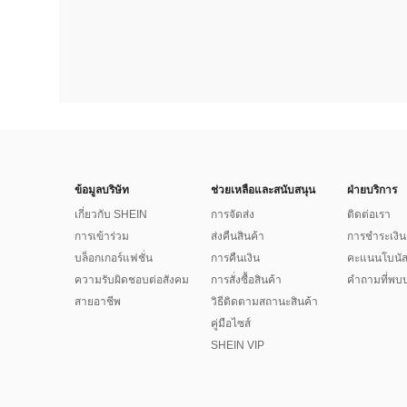
ข้อมูลบริษัท
ช่วยเหลือและสนับสนุน
ฝ่ายบริการ
เกี่ยวกับ SHEIN
การจัดส่ง
ติดต่อเรา
การเข้าร่วม
ส่งคืนสินค้า
การชำระเงิน
บล็อกเกอร์แฟชั่น
การคืนเงิน
คะแนนโบนั
ความรับผิดชอบต่อสังคม
การสั่งซื้อสินค้า
คำถามที่พบบ
สายอาชีพ
วิธีติดตามสถานะสินค้า
คู่มือไซส์
SHEIN VIP