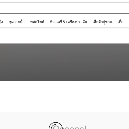
ต
and down arrow keys to navigate search การค้นหาล่าสุด and ค้นหา. Press Enter to
ญิง
ชุดว่ายน้ำ
พลัสไซส์
จิวเวลรี่ & เครื่องประดับ
เสื้อผ้าผู้ชาย
เด็ก