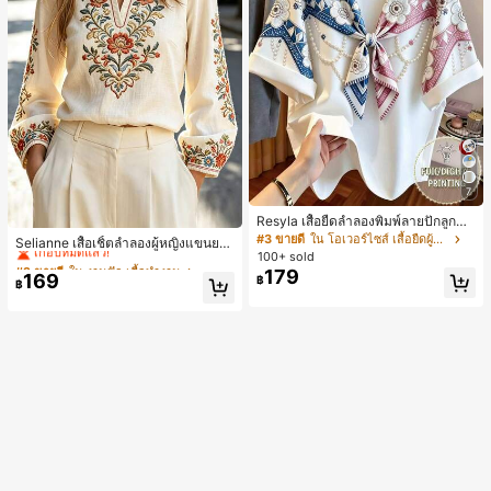
7
Resyla เสื้อยืดลำลองพิมพ์ลายปักลูกปัด
#2 ขายดี
ใน งานปัก เสื้อทำงาน
รูปโบว์ขนาดใหญ่สำหรับผู้หญิง
#3 ขายดี
ใน โอเวอร์ไซส์ เสื้อยืดผู้หญิง
เกือบหมดแล้ว!
Selianne เสื้อเชิ้ตลำลองผู้หญิงแขนยา
100+ sold
ว คอวีเว้า ลายดอกไม้
#2 ขายดี
#2 ขายดี
ใน งานปัก เสื้อทำงาน
ใน งานปัก เสื้อทำงาน
179
169
เกือบหมดแล้ว!
เกือบหมดแล้ว!
฿
฿
#2 ขายดี
ใน งานปัก เสื้อทำงาน
เกือบหมดแล้ว!