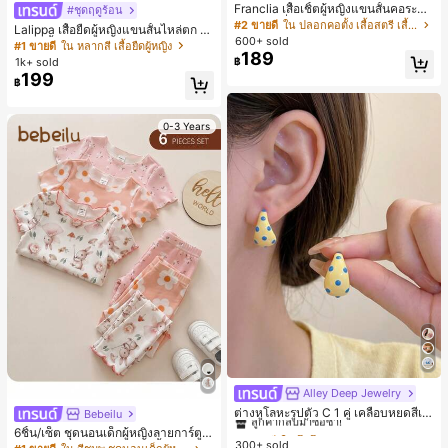
Franclia เสื้อเชิ้ตผู้หญิงแขนสั้นคอระบา
#ชุดฤดูร้อน
ยกระดุมเดี่ยวลายทาง
#2 ขายดี
ใน ปลอกคอตั้ง เสื้อสตรี เสื้อเบลาส์ & Tee
Lalippa เสื้อยืดผู้หญิงแขนสั้นไหล่ตก ค
600+ sold
อวีปกเสื้อ ลายพิมพ์ดิจิทัลลายทาง สไตล์
#1 ขายดี
ใน หลากสี เสื้อยืดผู้หญิง
189
สปอร์ตแฟชั่นมินิมอล ของขวัญสำหรับเ
1k+ sold
฿
พื่อน
199
฿
0-3 Years
Alley Deep Jewelry
#1 ขายดี
ใน โบโฮ ต่างหูผู้หญิง
ลูกค้ากลับมาซื้อซ้ำ!
ต่างหูโลหะรูปตัว C 1 คู่ เคลือบหยดสีเห
Bebeilu
ลือง ลายจุดสีน้ำเงิน สไตล์ยุโรปและอเม
เกือบหมดแล้ว!
#1 ขายดี
#1 ขายดี
ใน โบโฮ ต่างหูผู้หญิง
ใน โบโฮ ต่างหูผู้หญิง
6ชิ้น/เซ็ต ชุดนอนเด็กผู้หญิงลายการ์ตูน
ริกัน แฟชั่นส่วนตัว หวานและสง่างาม
300+ sold
ลูกค้ากลับมาซื้อซ้ำ!
ลูกค้ากลับมาซื้อซ้ำ!
หมีและดอกไม้ คอกลม แขนสั้น กางเกง