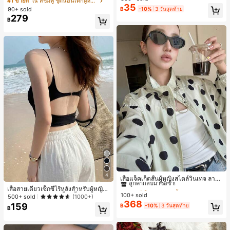
#1 ขายดี
ใน สีชมพู ชุดนอนเด็กผู้หญิง
สำหรับผู้หญิงและเด็กหญิง สำหรับการเ
35
ขาสั้น ขอบระบาย สวมใส่สบาย
เกือบหมดแล้ว!
เกือบหมดแล้ว!
#1 ขายดี
ใน โบโฮ ต่างหูผู้หญิง
90+ sold
฿
-10%
3 วันสุดท้าย
ดินทาง งานแต่งงาน ปาร์ตี้ วันเกิด ของ
279
ลูกค้ากลับมาซื้อซ้ำ!
ขวัญคริสต์มาส 2026
฿
เกือบหมดแล้ว!
#1 ขายดี
ใน กระเป๋า เสื้อคลุมลำลอง
4
ลูกค้ากลับมาซื้อซ้ำ!
เสื้อแจ็คเก็ตสั้นผู้หญิงสไตล์วินเทจ ลายจุ
ดขนาดใหญ่ คอตั้ง เอวเข้ารูป แขนพอง
#1 ขายดี
#1 ขายดี
ใน กระเป๋า เสื้อคลุมลำลอง
ใน กระเป๋า เสื้อคลุมลำลอง
เสื้อสายเดี่ยวเซ็กซี่ไร้หลังสำหรับผู้หญิง
ทรงหลวม แฟชั่นอเนกประสงค์ สำหรับใ
100+ sold
ลูกค้ากลับมาซื้อซ้ำ!
ลูกค้ากลับมาซื้อซ้ำ!
พร้อมบราแบบมีฟองน้ำ, เสื้อกล้ามแขน
500+ sold
(1000+)
ส่ประจำวันและไปเที่ยวพักผ่อน
368
กุด, เสื้อลำลองสีดำสำหรับฤดูร้อน
159
#1 ขายดี
ใน กระเป๋า เสื้อคลุมลำลอง
฿
-10%
3 วันสุดท้าย
฿
ลูกค้ากลับมาซื้อซ้ำ!