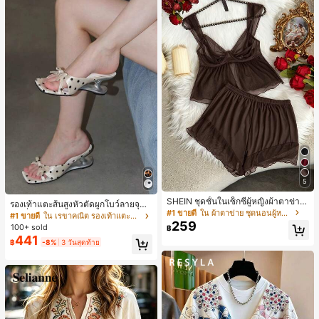
5
SHEIN ชุดชั้นในเซ็กซี่ผู้หญิงผ้าตาข่าย
รองเท้าแตะส้นสูงหัวตัดผูกโบว์ลายจุดส
มีโครงคัพบาง
#1 ขายดี
ใน ผ้าตาข่าย ชุดนอนผู้หญิง
ายเดี่ยวส้นไม่สมมาตรสำหรับผู้หญิง, รอ
#1 ขายดี
ใน เรขาคณิต รองเท้าแตะส้นสูงผู้หญิง
259
งเท้าแตะส้นสูงหนังเทียมสีขาวหรูหรา
100+ sold
฿
สำหรับฤดูร้อน
441
฿
-8%
3 วันสุดท้าย