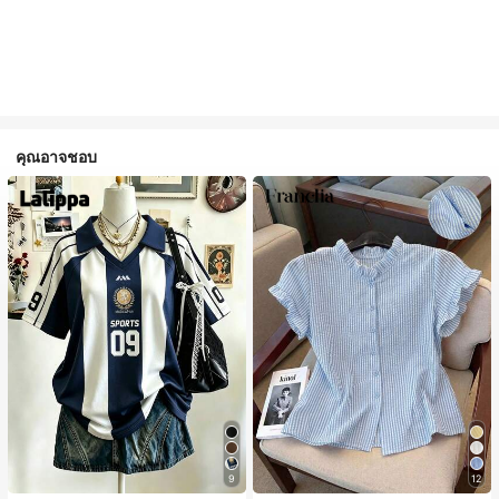
คุณอาจชอบ
9
12