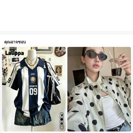
คุณอาจชอบ
9
#1 ขายดี
ใน กระเป๋า เสื้อคลุมลำลอง