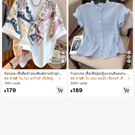
7
12
Resyla เสื้อยืดลำลองพิมพ์ลายปักลูกปัด
Franclia เสื้อเชิ้ตผู้หญิงแขนสั้นคอระบา
รูปโบว์ขนาดใหญ่สำหรับผู้หญิง
ยกระดุมเดี่ยวลายทาง
#3 ขายดี
ใน โอเวอร์ไซส์ เสื้อยืดผู้หญิง
#2 ขายดี
ใน ปลอกคอตั้ง เสื้อสตรี เสื้อเบลาส์ & Tee
100+ sold
600+ sold
179
189
฿
฿