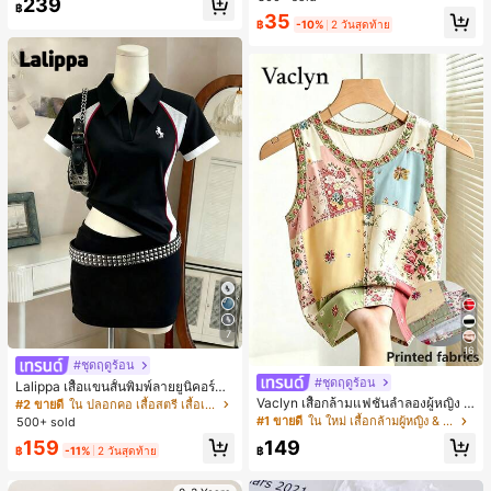
239
สำหรับผู้หญิงและเด็กหญิง สำหรับการเ
฿
เกือบหมดแล้ว!
เกือบหมดแล้ว!
#1 ขายดี
ใน โบโฮ ต่างหูผู้หญิง
35
ดินทาง งานแต่งงาน ปาร์ตี้ วันเกิด ของ
฿
-10%
2 วันสุดท้าย
ลูกค้ากลับมาซื้อซ้ำ!
ขวัญคริสต์มาส 2026
เกือบหมดแล้ว!
7
16
#ชุดฤดูร้อน
#ชุดฤดูร้อน
Lalippa เสื้อแขนสั้นพิมพ์ลายยูนิคอร์นล
ายทางสีตัดกันสำหรับผู้หญิง สไตล์วิทย
Vaclyn เสื้อกล้ามแฟชั่นลำลองผู้หญิง ล
#2 ขายดี
ใน ปลอกคอ เสื้อสตรี เสื้อเบลาส์ & Tee
าลัย
ายแพตช์เวิร์ก แขนกุด คอกลม ติดกระดุ
#1 ขายดี
ใน ใหม่ เสื้อกล้ามผู้หญิง & Camis
500+ sold
ม
159
149
฿
-11%
2 วันสุดท้าย
฿