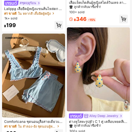
ลูกค้ากลับมาซื้อซ้ำ!
เสื้อแจ็คเก็ตสั้นผู้หญิงสไตล์วินเทจ ลายจุ
#ชุดฤดูร้อน
ดขนาดใหญ่ คอตั้ง เอวเข้ารูป แขนพอง
#1 ขายดี
#1 ขายดี
ใน กระเป๋า เสื้อคลุมลำลอง
ใน กระเป๋า เสื้อคลุมลำลอง
Lalippa เสื้อยืดผู้หญิงแขนสั้นไหล่ตก ค
ทรงหลวม แฟชั่นอเนกประสงค์ สำหรับใ
100+ sold
ลูกค้ากลับมาซื้อซ้ำ!
ลูกค้ากลับมาซื้อซ้ำ!
อวีปกเสื้อ ลายพิมพ์ดิจิทัลลายทาง สไตล์
#1 ขายดี
ใน หลากสี เสื้อยืดผู้หญิง
ส่ประจำวันและไปเที่ยวพักผ่อน
สปอร์ตแฟชั่นมินิมอล ของขวัญสำหรับเ
#1 ขายดี
ใน กระเป๋า เสื้อคลุมลำลอง
346
1k+ sold
฿
-15%
พื่อน
ลูกค้ากลับมาซื้อซ้ำ!
199
฿
Alley Deep Jewelry
#1 ขายดี
ใน โบโฮ ต่างหูผู้หญิง
ลูกค้ากลับมาซื้อซ้ำ!
Comfortcana ชุดนอนเสื้อสายเดี่ยวแต่
ต่างหูโลหะรูปตัว C 1 คู่ เคลือบหยดสีเห
งระบายและกางเกงขาสั้นสำหรับผู้หญิง
ลือง ลายจุดสีน้ำเงิน สไตล์ยุโรปและอเม
เกือบหมดแล้ว!
#1 ขายดี
ใน ลำลอง-ยัง ชุดนอนผู้หญิง
#1 ขายดี
#1 ขายดี
ใน โบโฮ ต่างหูผู้หญิง
ใน โบโฮ ต่างหูผู้หญิง
ริกัน แฟชั่นส่วนตัว หวานและสง่างาม
300+ sold
ลูกค้ากลับมาซื้อซ้ำ!
ลูกค้ากลับมาซื้อซ้ำ!