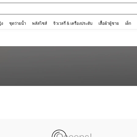
and down arrow keys to navigate search การค้นหาล่าสุด and ค้นหา. Press Enter to
ญิง
ชุดว่ายน้ำ
พลัสไซส์
จิวเวลรี่ & เครื่องประดับ
เสื้อผ้าผู้ชาย
เด็ก