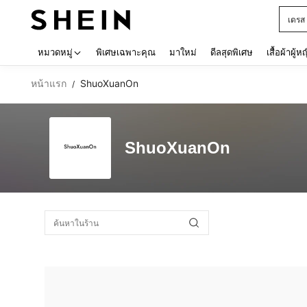
เดรส
Use up 
หมวดหมู่
พิเศษเฉพาะคุณ
มาใหม่
ดีลสุดพิเศษ
เสื้อผ้าผู้ห
หน้าแรก
ShuoXuanOn
/
ShuoXuanOn