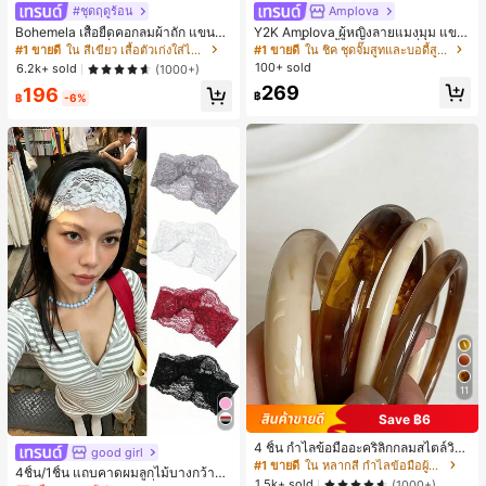
#ชุดฤดูร้อน
Amplova
Bohemela เสื้อยืดคอกลมผ้าถัก แขนยา
Y2K Amplova ผู้หญิงลายแมงมุม แขน
ว สีเรียบ ใช้งานทั่วไป สำหรับผู้หญิง
ยาว คอตั้ง บอดี้สูท, สไตล์แฟชั่นดาร์ก
#1 ขายดี
ใน สีเขียว เสื้อตัวเก่งใส่ได้ทุกวัน
#1 ขายดี
ใน ชิค ชุดจั๊มสูทและบอดี้สูทผู้หญิง
บอดี้สูทผู้หญิง บอดี้สูทฮาโลวีน บอดี้สูท
100+ sold
6.2k+ sold
(1000+)
ลายใยแมงมุม
269
196
฿
฿
-6%
11
Save ฿6
4 ชิ้น กำไลข้อมืออะคริลิกกลมสไตล์วินเ
good girl
#1 ขายดี
ใน ยางรัดผมแบบพื้นฐาน เครื่องประดับผมผู้หญิง
ทจหรูหราสำหรับผู้หญิง, ดีไซน์เรียบง่าย
#1 ขายดี
ใน หลากสี กำไลข้อมือผู้หญิง
เกือบหมดแล้ว!
4ชิ้น/1ชิ้น แถบคาดผมลูกไม้บางกว้างยื
ทันสมัย, เหมาะสำหรับสวมใส่ในชีวิตปร
1.5k+ sold
(1000+)