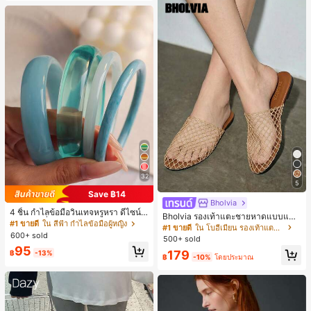
32
5
Save ฿14
Bholvia
4 ชิ้น กำไลข้อมือวินเทจหรูหรา ดีไซน์มิ
Bholvia รองเท้าแตะชายหาดแบบแบน
นิมอลแฟชั่น เหมาะสำหรับใส่ในชีวิตปร
#1 ขายดี
ใน สีฟ้า กำไลข้อมือผู้หญิง
สบาย ๆ ลายฉลุมาใหม่สำหรับผู้หญิง
#1 ขายดี
ใน โบฮีเมียน รองเท้าแตะผู้หญิง
ะจำวัน อะคริลิก เหมาะสำหรับใส่ในชีวิ
600+ sold
500+ sold
ตประจำวันและงานปาร์ตี้ ของขวัญสำห
95
รับผู้หญิง
179
฿
-13%
฿
-10%
โดยประมาณ