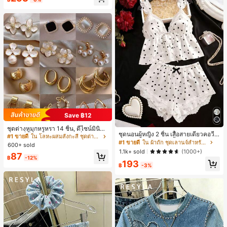
30+ พูดว่า "คุณภาพเนื้อผ้าดี"
ี, การแข่งม้าดาร์บี้, วันประกาศอิสรภาพ
Save ฿12
ชุดต่างหูมุกหรูหรา 14 ชิ้น, ดีไซน์มินิมอ
ชุดนอนผู้หญิง 2 ชิ้น เสื้อสายเดี่ยวคอวีลู
ลใหม่ที่เป็นเอกลักษณ์ ต่างหูที่สง่างาม
#1 ขายดี
ใน โลหะผสมสังกะสี ชุดต่างหูผู้หญิง
กไม้ พร้อมกางเกงขาสั้นแต่งลูกไม้ แต่ง
สำหรับผู้หญิง, ของขวัญสำหรับเธอ
#1 ขายดี
ใน ผ้าถัก ชุดเลานจ์สำหรับผู้หญิง
600+ sold
โบว์ที่เอว ชุดลำลองผู้หญิงนุ่มสบายน่ารั
1.1k+ sold
(1000+)
87
ก สไตล์เอสเธติก
฿
-12%
193
฿
-3%