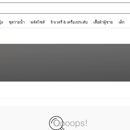
and down arrow keys to navigate search การค้นหาล่าสุด and ค้นหา. Press Enter to
ญิง
ชุดว่ายน้ำ
พลัสไซส์
จิวเวลรี่ & เครื่องประดับ
เสื้อผ้าผู้ชาย
เด็ก