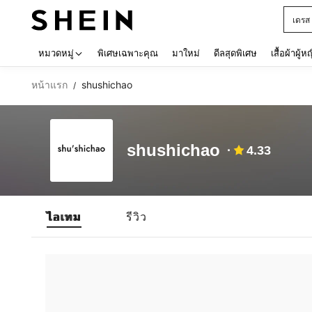
เดรส
Use up 
หมวดหมู่
พิเศษเฉพาะคุณ
มาใหม่
ดีลสุดพิเศษ
เสื้อผ้าผู้ห
หน้าแรก
shushichao
/
shushichao
4.33
ไอเทม
รีวิว