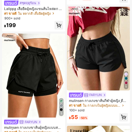
#ชุดฤดูร้อน
Lalippa เสื้อยืดผู้หญิงแขนสั้นไหล่ตก ค
อวีปกเสื้อ ลายพิมพ์ดิจิทัลลายทาง สไตล์
#1 ขายดี
ใน หลากสี เสื้อยืดผู้หญิง
สปอร์ตแฟชั่นมินิมอล ของขวัญสำหรับเ
900+ sold
พื่อน
199
฿
5
FARYUN
mulinsen กางเกงขาสั้นกีฬาผู้หญิง ดีไซ
น์ปลายเปิด เอวยืดหยุ่น กางเกงขาสั้น
#1 ขายดี
ใน กางเกงในผู้หญิงแบบแอคทีฟ
ลำลองกีฬาฤดูร้อน ความยาว 3/4
100+ sold
5
55
฿
-50%
FARYUN
mulinsen กางเกงขาสั้นผู้หญิงแบบสบา
ยๆ สีพื้น หลวม อเนกประสงค์ กางเกงขา