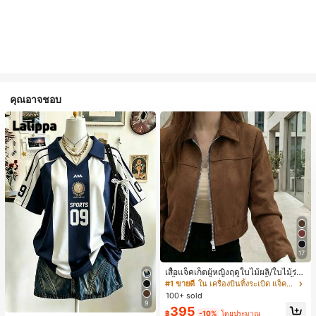
คุณอาจชอบ
17
เสื้อแจ็คเก็ตผู้หญิงฤดูใบไม้ผลิ/ใบไม้ร่วง
สีพื้น หนังเทียม สไตล์ปกคอเสื้อ ซิปขึ้น
#1 ขายดี
ใน เครื่องบินทิ้งระเบิด แจ็คเก็ตผู้หญิง
แขนยาว สไตล์ลำลอง วิทยาลัย สนามบิ
100+ sold
น เสื้อนอก สีน้ำตาล สไตล์สบายๆ ฤดูใบ
9
395
ไม้ร่วง
฿
-10%
โดยประมาณ