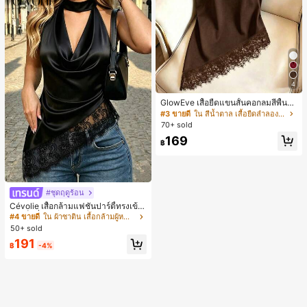
4
GlowEve เสื้อยืดแขนสั้นคอกลมสีพื้นลำ
ลองอเนกประสงค์สำหรับผู้หญิง
#3 ขายดี
ใน สีน้ำตาล เสื้อยืดลำลองพื้นฐาน
70+ sold
169
฿
#ชุดฤดูร้อน
Cévolie เสื้อกล้ามแฟชั่นปาร์ตี้ทรงเข้า
รูป เซ็กซี่ คอเดรป คอคาวล์ จับย่น แต่ง
#4 ขายดี
ใน ผ้าซาติน เสื้อกล้ามผู้หญิง & Camis
ลูกไม้ ดีไซน์ต่อผ้า เปิดหลัง แขนกุด
50+ sold
191
฿
-4%