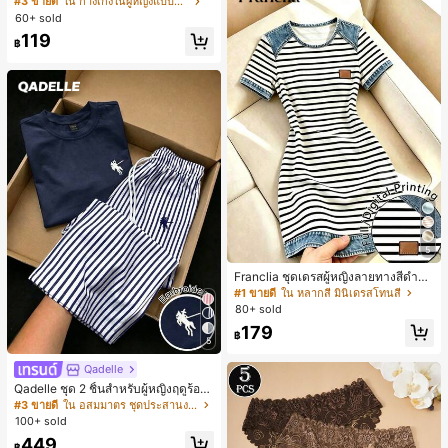
#3 ขายดี
ใน กางเกงในผู้หญิงแบบแอคทีฟ
สั้นกีฬา 2-In-1 สำหรับวิ่ง ฟิตเนส และก
60+ sold
ารฝึกซ้อมกีฬาในฤดูร้อน
119
฿
5
Franclia ชุดเดรสผู้หญิงลายทางสีดำขา
วแบบแพตช์เวิร์กเอฟเฟกต์เดนิม สำหรั
#1 ขายดี
ใน หลากสี มินิเดรสโทนสี
บฤดูร้อน รุ่นใหม่ พิมพ์ดิจิทัลลายทางแบ
80+ sold
บไม่เดนิม ดีไซน์นิช แขนสั้น
179
฿
5
Qadelle
Qadelle ชุด 2 ชิ้นสำหรับผู้หญิงฤดูร้อน
แบบสบายๆ สำหรับใส่ทุกวัน, กางเกงขา
#3 ขายดี
ใน อสมมาตร ชุดประสานงานสตรี
ยาวลายทางสีน้ำเงินเข้มและสีขาว, เสื้อ
100+ sold
ยืดแขนสั้นคอกลมปักลายรัดรูป
449
฿