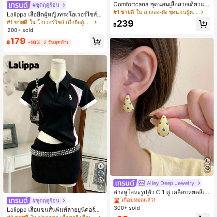
Comfortcana ชุดนอนเสื้อสายเดี่ยวแต่
#ชุดฤดูร้อน
งระบายและกางเกงขาสั้นสำหรับผู้หญิง
#1 ขายดี
ใน ลำลอง-ยัง ชุดนอนผู้หญิง
Lalippa เสื้อยืดผู้หญิงทรงโอเวอร์ไซส์ค
วามยาวกลาง คอกลม ไหล่ตก ลายพิมพ์
239
#1 ขายดี
ใน โอเวอร์ไซส์ เสื้อยืดผู้หญิง
฿
ตัวอักษรและลายทางแนวตั้ง สไตล์แฟชั่
200+ sold
นมินิมอล ของขวัญให้เพื่อน
179
฿
-10%
2 วันสุดท้าย
#1 ขายดี
ใน โบโฮ ต่างหูผู้หญิง
เกือบหมดแล้ว!
Alley Deep Jewelry
7
#1 ขายดี
#1 ขายดี
ใน โบโฮ ต่างหูผู้หญิง
ใน โบโฮ ต่างหูผู้หญิง
ต่างหูโลหะรูปตัว C 1 คู่ เคลือบหยดสีเห
เกือบหมดแล้ว!
เกือบหมดแล้ว!
ลือง ลายจุดสีน้ำเงิน สไตล์ยุโรปและอเม
#ชุดฤดูร้อน
ริกัน แฟชั่นส่วนตัว หวานและสง่างาม
#1 ขายดี
ใน โบโฮ ต่างหูผู้หญิง
300+ sold
Lalippa เสื้อแขนสั้นพิมพ์ลายยูนิคอร์นล
สำหรับผู้หญิงและเด็กหญิง สำหรับการเ
เกือบหมดแล้ว!
ายทางสีตัดกันสำหรับผู้หญิง สไตล์วิทย