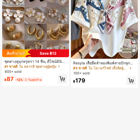
Save ฿12
7
ชุดต่างหูมุกหรูหรา 14 ชิ้น, ดีไซน์มินิมอ
Resyla เสื้อยืดลำลองพิมพ์ลายปักลูกปัด
ลใหม่ที่เป็นเอกลักษณ์ ต่างหูที่สง่างาม
#1 ขายดี
ใน หลากสี ชุดต่างหูผู้หญิง
รูปโบว์ขนาดใหญ่สำหรับผู้หญิง
#3 ขายดี
ใน โอเวอร์ไซส์ เสื้อยืดผู้หญิง
สำหรับผู้หญิง, ของขวัญสำหรับเธอ
600+ sold
100+ sold
87
179
฿
-12%
2 วันสุดท้าย
฿