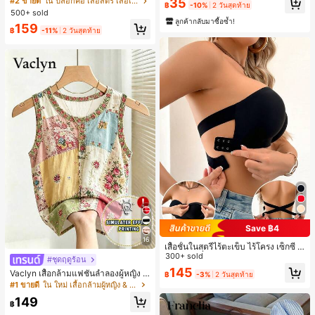
35
#2 ขายดี
ใน ปลอกคอ เสื้อสตรี เสื้อเบลาส์ & Tee
ดินทาง งานแต่งงาน ปาร์ตี้ วันเกิด ของ
฿
-10%
2 วันสุดท้าย
าลัย
500+ sold
ขวัญคริสต์มาส 2026
ลูกค้ากลับมาซื้อซ้ำ!
159
฿
-11%
2 วันสุดท้าย
Save ฿4
16
เสื้อชั้นในสตรีไร้ตะเข็บ ไร้โครง เซ็กซี่ ด้
านข้างไม่ลื่น แผ่นรองถอดได้ ลายไขว้ห
300+ sold
#ชุดฤดูร้อน
ลัง ไร้สาย สบายตลอดวัน
145
Vaclyn เสื้อกล้ามแฟชั่นลำลองผู้หญิง ล
฿
-3%
2 วันสุดท้าย
ายแพตช์เวิร์ก แขนกุด คอกลม ติดกระดุ
#1 ขายดี
ใน ใหม่ เสื้อกล้ามผู้หญิง & Camis
ม
149
฿