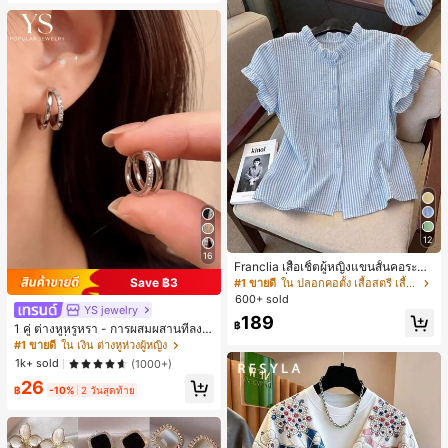
12
16
Franclia เสื้อเชิ้ตผู้หญิงแขนสั้นคอระบา
ยกระดุมเดี่ยวลายทาง
Save ฿3
#1 ขายดี
ใน ปลอกคอตั้ง เสื้อสตรี เสื้อเบลาส์ & Tee
600+ sold
YS jewelry
189
฿
1 คู่ ต่างหูหรูหรา - การผสมผสานที่ลงตั
วของแฟชั่นและความซับซ้อน, ดีไซน์ส
#1 ขายดี
ใน เงิน ต่างหูห่วงผู้หญิง
องชั้น, เหมาะสำหรับสุภาพสตรีและนักเ
1k+ sold
(1000+)
รียน, ต่างหูทองแดงฝังไมโคร
26
฿
-10%
2 วันสุดท้าย