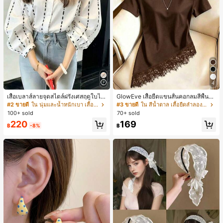
4
เสื้อเบลาส์ลายจุดสไตล์ฝรั่งเศสฤดูใบไม้
GlowEve เสื้อยืดแขนสั้นคอกลมสีพื้นลำ
ร่วง, ทรงเข้ารูป, แขนยาวคอวี, สไตล์ให
ลองอเนกประสงค์สำหรับผู้หญิง
#2 ขายดี
ใน นุ่มและน้ำหนักเบา เสื้อสตรี เสื้อเบลาส์ & Tee
#3 ขายดี
ใน สีน้ำตาล เสื้อยืดลำลองพื้นฐาน
ม่ฤดูใบไม้ผลิ, ป้องกันแสงแดด, ใส่ไป
100+ sold
70+ sold
ทำงานและลำลอง สีขาว
220
169
฿
-8%
฿