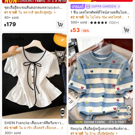
GIIPPA GARDEN
ชุดเสื้อยืดแขนสั้นคอกลมหลวมและกาง
เกงขาสั้นไบค์เกอร์รัดรูปสำหรับเด็กผู้ห
1 ชิ้น เคสโทรศัพท์ดีไซน์ลายคลื่นไม่สม
#1 ขายดี
ใน หลากสี ชุดเด็กผู้หญิง
ญิง สไตล์มินิมอล เหมาะสำหรับฤดูใบไ
มาตรสำหรับ Phone 17 Pro Max, เหม
#2 ขายดี
ใน ไอโฟน 16e เคสโทรศัพท์แฟชั่น
60+ sold
ม้ผลิและฤดูร้อน
าะสำหรับ Phone 16 Pro Max, 15 Pro
500+ sold
(100+)
179
Max, 14 Pro Max, เคสโทรศัพท์สไตล์เ
฿
53
กาหลีและน่าสนใจ, เข้ากันได้กับ 11/12/
฿
-10%
13/14/15/16 Pro Max Plus, ดีไซน์หรู
หราเหมาะสำหรับทั้งชายและหญิง, ของ
ขวัญในอุดมคติสำหรับคริสต์มาส, วันว
าเลนไทน์, อีสเตอร์, ฤดูแต่งงานและวันเ
กิดสำหรับแฟนสาว
19
SHEIN Franclia เสื้อเบลาส์สีครีมขาวนุ่
มนวล เอวรูด, แต่งขอบตัดกัน + โบว์ผูก,
#2 ขายดี
ใน น่ารัก เสื้อสตรี เสื้อเบลาส์ & Tee
Resyla เสื้อยืดผู้หญิงคอกลมพิมพ์ลายด
แขนพอง จับคู่กับกระโปรงชายระบาย,
อกไม้ 3D ลายพิมพ์
300+ sold
#1 ขายดี
ใน บ้าน เสื้อยืดผู้หญิง