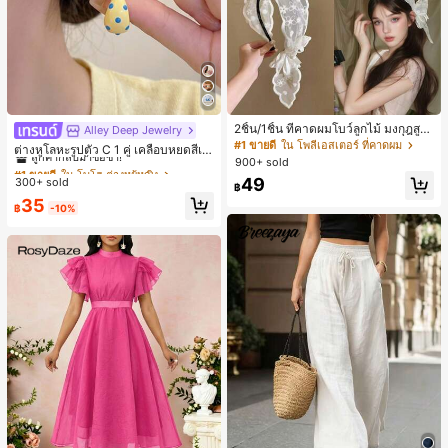
2ชิ้น/1ชิ้น ที่คาดผมโบว์ลูกไม้ มงกุฎสูง
Alley Deep Jewelry
#1 ขายดี
ใน โบโฮ ต่างหูผู้หญิง
แถบกว้าง สีดำ สีขาว สำหรับใส่ประจำ
#1 ขายดี
ใน โพลีเอสเตอร์ ที่คาดผม
ลูกค้ากลับมาซื้อซ้ำ!
ต่างหูโลหะรูปตัว C 1 คู่ เคลือบหยดสีเห
วัน กิ๊บติดผม ยางรัดผม (ลายปักดอกไม้
900+ sold
ลือง ลายจุดสีน้ำเงิน สไตล์ยุโรปและอเม
เกือบหมดแล้ว!
#1 ขายดี
#1 ขายดี
ใน โบโฮ ต่างหูผู้หญิง
ใน โบโฮ ต่างหูผู้หญิง
จัดวางแบบสุ่ม)
ริกัน แฟชั่นส่วนตัว หวานและสง่างาม
49
300+ sold
ลูกค้ากลับมาซื้อซ้ำ!
ลูกค้ากลับมาซื้อซ้ำ!
฿
สำหรับผู้หญิงและเด็กหญิง สำหรับการเ
เกือบหมดแล้ว!
เกือบหมดแล้ว!
#1 ขายดี
ใน โบโฮ ต่างหูผู้หญิง
35
ดินทาง งานแต่งงาน ปาร์ตี้ วันเกิด ของ
฿
-10%
ลูกค้ากลับมาซื้อซ้ำ!
ขวัญคริสต์มาส 2026
เกือบหมดแล้ว!