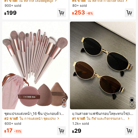
#1 ขายดี
ใน หลากสี เสื้อยืดผู้หญิง
#4 ขายดี
ใน หลากสี กางเกงลำลอง
สปอร์ตแฟชั่นมินิมอล ของขวัญสำหรับเ
น, สไตล์หรูหราเหมาะสำหรับใส่ในชีวิต
900+ sold
80+ sold
พื่อน
ประจำวันและทำงาน, ให้ความรู้สึกวินเ
253
199
ทจสำหรับฤดูรับปริญญา, เทศกาลดนตร
฿
-6%
฿
ี, การแข่งม้าดาร์บี้, วันประกาศอิสรภาพ
ชุดแปรงแต่งหน้า 16 ชิ้น ประกอบด้วยแ
แว่นสายตาแฟชั่นกรอบโลหะทรงไข่/เห
ปรงแต่งหน้า 13 ชิ้น, ฟองน้ำแต่งหน้ารู
ลี่ยมสำหรับผู้หญิง (กรอบครึ่ง), เหมาะ
#2 ขายดี
ใน การแต่งหน้า ชุดแปรง
#1 ขายดี
ใน กีฬาและกิจกรรมกลางแจ้ง
ปหยดน้ำ 1 ชิ้น, แปรงแป้งรองพื้นกลม 1
สำหรับใส่ในชีวิตประจำวันและกิจกรรม
600+ sold
1.2k+ sold
ชิ้น และฟองน้ำแต่งหน้ารูปสามเหลี่ยม
กลางแจ้ง
17
29
1 ชิ้น - ชุดคลาสสิก ทำจากขนสังเคราะ
฿
-11%
฿
ห์นุ่มและเป็นมิตรต่อผิว เหมาะสำหรับผู้