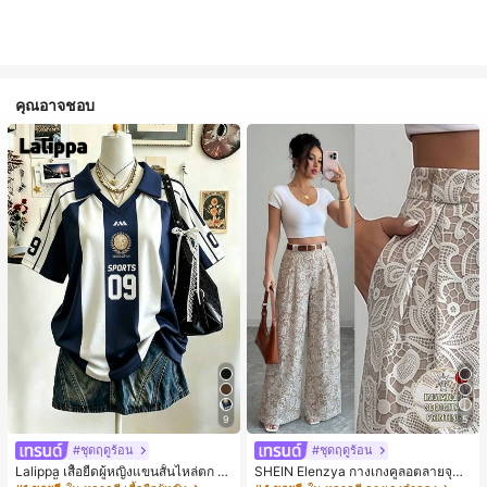
คุณอาจชอบ
9
5
#ชุดฤดูร้อน
#ชุดฤดูร้อน
Lalippa เสื้อยืดผู้หญิงแขนสั้นไหล่ตก ค
SHEIN Elenzya กางเกงคูลอตลายจุดเ
อวีปกเสื้อ ลายพิมพ์ดิจิทัลลายทาง สไตล์
อวสูงแบบใหม่สำหรับฤดูใบไม้ผลิ/ฤดูร้อ