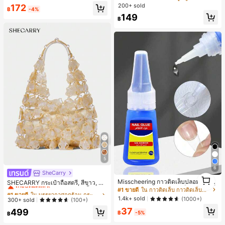
ลดอายุและดูดี, นุ่มและเก๋ไก๋สำหรับใส่ทุ
200+ sold
172
กวัน
฿
-4%
149
฿
5
6
SheCarry
#1 ขายดี
ใน บรรยากาศฤดูร้อน กระเป๋าหูหิ้วด้านบนผู้หญิง
1
Misscheering กาวติดเล็บปลอม 20 กรั
เกือบหมดแล้ว!
SHECARRY กระเป๋าถือสตรี, สีขาว, แฟ
1
ม แรงยึดสูง เจลสติกเกอร์เล็บนุ่ม แห้งเร็
ชั่น, สง่างาม, วันหยุด, งานปาร์ตี้
#1 ขายดี
ใน กาวติดเล็บ กาวติดเล็บและสารยึดติด
#1 ขายดี
#1 ขายดี
ใน บรรยากาศฤดูร้อน กระเป๋าหูหิ้วด้านบนผู้หญิง
ใน บรรยากาศฤดูร้อน กระเป๋าหูหิ้วด้านบนผู้หญิง
ว เหมาะสำหรับผู้เริ่มต้นทำเล็บ ติดทนน
1.4k+ sold
(1000+)
เกือบหมดแล้ว!
เกือบหมดแล้ว!
300+ sold
(100+)
าน
#1 ขายดี
ใน บรรยากาศฤดูร้อน กระเป๋าหูหิ้วด้านบนผู้หญิง
37
499
฿
-5%
฿
เกือบหมดแล้ว!