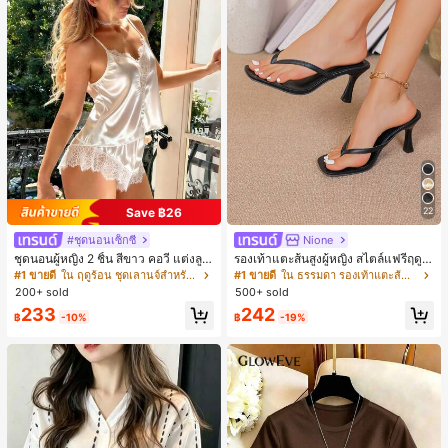
Save ฿26
22
#ชุดนอนเซ็กซี่
Nione
ชุดนอนผู้หญิง 2 ชิ้น สีขาว คอวี แต่งลูก
รองเท้าแตะส้นสูงผู้หญิง สไตล์แฟรี่ฤดูร้
ไม้แบบแพตช์เวิร์ก ชุดนอนใส่ในบ้าน
อน ส้นบาง แบบคีบ แต่งสายคาดผม รอ
#1 ขายดี
ใน ฤดูร้อน ชุดเลานจ์สำหรับผู้หญิง
#1 ขายดี
ใน ธรรมดา รองเท้าแตะส้นสูงผู้หญิง
สำหรับเธอ
งเท้าแตะชายหาดสำหรับเที่ยวพักผ่อน
200+ sold
500+ sold
แฟชั่นสายไขว้ สำหรับเดทไนท์
233
242
฿
-10%
฿
-19%