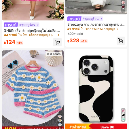
11
#ชุดฤดูร้อน
Breezaya กางเกงขายาวเอวสูงทรงหล
#ชุดฤดูร้อน
วมขาบานสำหรับผู้หญิง สีขาวเรียบหรูส
#1 ขายดี
ใน ขากว้าง กางเกงผู้หญิง
SHEIN เสื้อกล้ามผู้หญิงฤดูใบไม้ผลิ/ฤดูร้
ไตล์ชิค เหมาะสำหรับใส่เที่ยวทะเล วันห
400+ sold
อน ใหม่ สไตล์มินิมอลลำลองหรูหรา สีบ
#4 ขายดี
ใน ใหม่ เสื้อกล้ามผู้หญิง & Camis
ยุดพักผ่อนฤดูร้อน ลุคสบายๆ ใส่ได้หลา
ล็อก ลายจุด คอวี แพตช์เวิร์ก ชายระบา
328
ยโอกาสในชีวิตประจำวัน
124
฿
-6%
ย แขนกุด ทรงเข้ารูป อเนกประสงค์, เสื้อ
฿
-4%
ผู้หญิงฤดูใบไม้ผลิ/ฤดูร้อน, เสื้อหรูหราผู้
หญิง, เสื้อเที่ยวพักผ่อนผู้หญิง
0-3 Years
Save ฿6
8