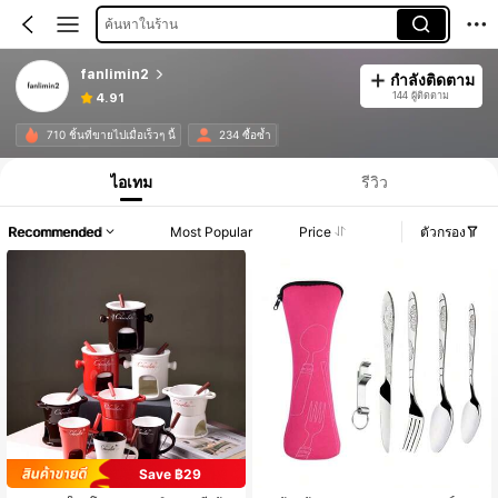
ค้นหาในร้าน
fanlimin2
กำลังติดตาม
144 ผู้ติดตาม
4.91
710 ชิ้นที่ขายไปเมื่อเร็วๆ นี้
234 ซื้อซ้ำ
ไอเทม
รีวิว
Recommended
Most Popular
Price
ตัวกรอง
Save ฿29