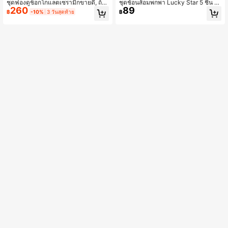
ชุดฟองดูช็อกโกแลตเซรามิกขายดี, ถ้ว
ชุดช้อนส้อมพกพา Lucky Star 5 ชิ้น ส
260
89
ยฟองดูไอศกรีม, ถ้วยกาแฟ, หม้อละลาย
แตนเลส 304 ใหม่ สำหรับเดินทาง แค
฿
-10%
3 วันสุดท้าย
฿
ช็อกโกแลตเซรามิกแบบแยกส่วน, ที่อุ่น
มปิ้ง กลางแจ้ง มีมีด ส้อม ช้อน ช้อนเล็ก
ฟองดูชีส, หม้อฟองดูขนาดเล็ก
พร้อมที่เปิดขวด ชุดของขวัญพร้อมถุงผ้
าดีไซน์สร้างสรรค์ สำหรับใช้ในบ้านแล
ะงานสังสรรค์