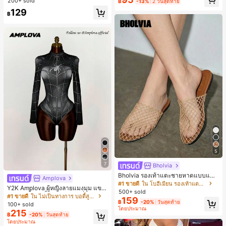
200+ sold
฿
-13%
2 วันสุดท้าย
129
฿
5
7
Bholvia
Bholvia รองเท้าแตะชายหาดแบบแบน
Amplova
สบาย ๆ ลายฉลุมาใหม่สำหรับผู้หญิง
#1 ขายดี
ใน โบฮีเมียน รองเท้าแตะผู้หญิง
Y2K Amplova ผู้หญิงลายแมงมุม แขน
500+ sold
ยาว คอตั้ง บอดี้สูท, สไตล์แฟชั่นดาร์ก
#1 ขายดี
ใน ไม่เป็นทางการ บอดี้สูทผู้หญิง
159
บอดี้สูทผู้หญิง บอดี้สูทฮาโลวีน บอดี้สูท
฿
-20%
วันสุดท้าย
100+ sold
ลายใยแมงมุม
โดยประมาณ
215
฿
-20%
วันสุดท้าย
โดยประมาณ