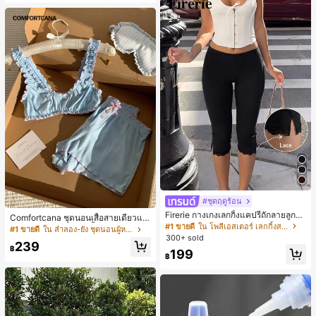
#ชุดฤดูร้อน
Firerie กางเกงเลกกิ้งแคปรีถักลายลูกไม้
Comfortcana ชุดนอนเสื้อสายเดี่ยวแต่
สีดำหรูหราสำหรับผู้หญิง อเนกประสงค์
#1 ขายดี
ใน โพลีเอสเตอร์ เลกกิ้งสตรี
งระบายและกางเกงขาสั้นสำหรับผู้หญิง
#1 ขายดี
ใน ลำลอง-ยัง ชุดนอนผู้หญิง
สำหรับกีฬา แฟชั่น ชายหาด เทศกาลด
300+ sold
239
นตรี ฤดูร้อนแบบสบายๆ
฿
199
฿