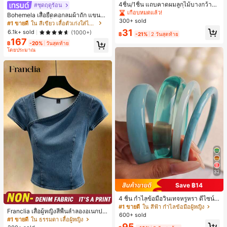
เกือบหมดแล้ว!
4ชิ้น/1ชิ้น แถบคาดผมลูกไม้บางกว้างยื
#ชุดฤดูร้อน
ดหยุ่นสำหรับผู้หญิง, แฟชั่นอเนกประสง
#1 ขายดี
#1 ขายดี
ใน ไม่เป็นทางการ เครื่องประดับผมผู้หญิง
ใน ไม่เป็นทางการ เครื่องประดับผมผู้หญิง
Bohemela เสื้อยืดคอกลมผ้าถัก แขนยา
ค์พรีเมียมหรูหราสไตล์มินิมอล ผ้าพันคอ
300+ sold
เกือบหมดแล้ว!
เกือบหมดแล้ว!
ว สีเรียบ ใช้งานทั่วไป สำหรับผู้หญิง
#1 ขายดี
ใน สีเขียว เสื้อตัวเก่งใส่ได้ทุกวัน
เล็กๆ ห่วงผม อุปกรณ์เสริมผม, เหมาะสำ
#1 ขายดี
ใน ไม่เป็นทางการ เครื่องประดับผมผู้หญิง
31
6.1k+ sold
(1000+)
หรับการออกไปข้างนอกประจำวัน, ลำล
฿
-21%
2 วันสุดท้าย
เกือบหมดแล้ว!
อง, งานปาร์ตี้, การเดินทาง, การพักผ่อ
167
฿
-20%
วันสุดท้าย
น, การมัดผม, การจัดทรงผม, การแต่งห
โดยประมาณ
น้า, การจับคู่ชุด, อุปกรณ์เสริมประดับผ
ม
32
Save ฿14
4 ชิ้น กำไลข้อมือวินเทจหรูหรา ดีไซน์มิ
นิมอลแฟชั่น เหมาะสำหรับใส่ในชีวิตปร
#1 ขายดี
ใน สีฟ้า กำไลข้อมือผู้หญิง
Franclia เสื้อผู้หญิงสีพื้นลำลองอเนกปร
ะจำวัน อะคริลิก เหมาะสำหรับใส่ในชีวิ
600+ sold
ะสงค์สำหรับใส่ประจำวัน
ตประจำวันและงานปาร์ตี้ ของขวัญสำห
#1 ขายดี
ใน ธรรมดา เสื้อผู้หญิง
95
รับผู้หญิง