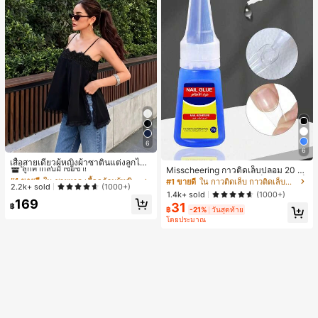
6
#1 ขายดี
ใน ชายหาด เสื้อกล้ามผู้หญิง & Camis
6
ลูกค้ากลับมาซื้อซ้ำ!
เสื้อสายเดี่ยวผู้หญิงผ้าซาตินแต่งลูกไม้
Misscheering กาวติดเล็บปลอม 20 กรั
- เสื้อสายเดี่ยวฤดูร้อนสีขากีมีรอยผ่าด้า
#1 ขายดี
#1 ขายดี
ใน ชายหาด เสื้อกล้ามผู้หญิง & Camis
ใน ชายหาด เสื้อกล้ามผู้หญิง & Camis
ม แรงยึดสูง เจลสติกเกอร์เล็บนุ่ม แห้งเร็
#1 ขายดี
ใน กาวติดเล็บ กาวติดเล็บและสารยึดติด
นข้างที่น่าดึงดูด ลำลองสีดำ สำหรับเธอ
ลูกค้ากลับมาซื้อซ้ำ!
ลูกค้ากลับมาซื้อซ้ำ!
2.2k+ sold
(1000+)
ว เหมาะสำหรับผู้เริ่มต้นทำเล็บ ติดทนน
1.4k+ sold
(1000+)
#1 ขายดี
ใน ชายหาด เสื้อกล้ามผู้หญิง & Camis
าน
169
31
฿
฿
-21%
วันสุดท้าย
ลูกค้ากลับมาซื้อซ้ำ!
โดยประมาณ