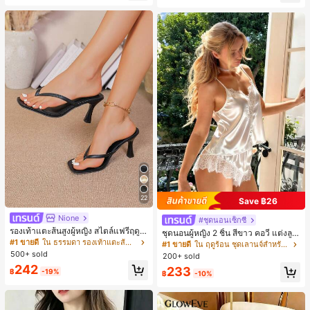
ี, การแข่งม้าดาร์บี้, วันประกาศอิสรภาพ
22
Save ฿26
Nione
#ชุดนอนเซ็กซี่
รองเท้าแตะส้นสูงผู้หญิง สไตล์แฟรี่ฤดูร้
ชุดนอนผู้หญิง 2 ชิ้น สีขาว คอวี แต่งลูก
อน ส้นบาง แบบคีบ แต่งสายคาดผม รอ
#1 ขายดี
ใน ธรรมดา รองเท้าแตะส้นสูงผู้หญิง
ไม้แบบแพตช์เวิร์ก ชุดนอนใส่ในบ้าน
#1 ขายดี
ใน ฤดูร้อน ชุดเลานจ์สำหรับผู้หญิง
งเท้าแตะชายหาดสำหรับเที่ยวพักผ่อน
สำหรับเธอ
500+ sold
200+ sold
แฟชั่นสายไขว้ สำหรับเดทไนท์
242
233
฿
-19%
฿
-10%