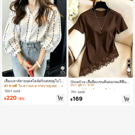
4
#3 ขายดี
ใน สีน้ำตาล เสื้อยืดลำลองพื้นฐาน
เสื้อเบลาส์ลายจุดสไตล์ฝรั่งเศสฤดูใบไม้
90+ พูดว่า "สวย"
GlowEve เสื้อยืดแขนสั้นคอกลมสีพื้นลำ
ร่วง, ทรงเข้ารูป, แขนยาวคอวี, สไตล์ให
#1 ขายดี
ใน ความสะดวกสบายสูงสุด เสื้อสตรี เสื้อเบลาส์ & Tee
ลองอเนกประสงค์สำหรับผู้หญิง
#3 ขายดี
#3 ขายดี
ใน สีน้ำตาล เสื้อยืดลำลองพื้นฐาน
ใน สีน้ำตาล เสื้อยืดลำลองพื้นฐาน
ม่ฤดูใบไม้ผลิ, ป้องกันแสงแดด, ใส่ไป
100+ sold
70+ sold
90+ พูดว่า "สวย"
90+ พูดว่า "สวย"
ทำงานและลำลอง สีขาว
220
#3 ขายดี
ใน สีน้ำตาล เสื้อยืดลำลองพื้นฐาน
169
฿
-8%
฿
90+ พูดว่า "สวย"