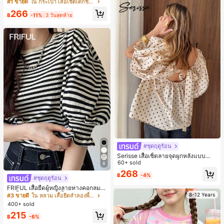
าว 2 ชิ้น สำหรับเด็กทารกชาย/หญิง ยูนิ
#1 ขายดี
ใน กระเป๋า เสื้อเชิ้ตเด็กชาย
เซ็กซ์ สไตล์วินเทจ ลำลอง ฤดูใบไม้ร่วง/
266
ฤดูหนาว ชุดเสื้อผ้าเด็กทารกชาย นุ่มนิ่
฿
-11%
3 วันสุดท้าย
ม วินเทจ
#ชุดฤดูร้อน
Serisse เสื้อเชิ้ตลายจุดผูกหลังแบบลำล
องสำหรับฤดูร้อน
60+ sold
8
268
฿
-4%
#ชุดฤดูร้อน
FRIFUL เสื้อยืดผู้หญิงลายทางคอกลมแ
ขนสั้นปลายแขนพับ เสื้อยืดกราฟิกฤดูร้
8-12 Years
#3 ขายดี
ใน หลวม เสื้อยืดลำลองพื้นฐาน
อน
400+ sold
215
฿
-6%