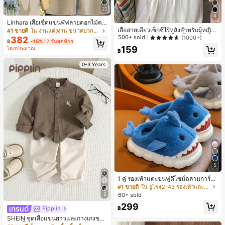
22
4
Linhara เสื้อเชิ้ตแขนพัฟลายดอกไม้คอ
ปกไม่สมมาตรสำหรับผู้หญิงไซส์ใหญ่ +
เสื้อสายเดี่ยวเซ็กซี่ไร้หลังสำหรับผู้หญิง
#1 ขายดี
ใน งานแต่งงาน ขนาดบวก Co-Ords
กางเกงลำลองทรงหลวมเอวยางยืด 2 ชิ้
พร้อมบราแบบมีฟองน้ำ, เสื้อกล้ามแขน
500+ sold
(1000+)
382
฿
-15%
2 วันสุดท้าย
น สำหรับฤดูใบไม้ผลิ/ฤดูร้อน
กุด, เสื้อลำลองสีดำสำหรับฤดูร้อน
159
โดยประมาณ
฿
0-3 Years
5
1 คู่ รองเท้าแตะขนฟูดีไซน์ฉลามการ์ตู
น น่ารักและสนุกสนาน เหมาะสำหรับฤดู
#1 ขายดี
ใน ยูโร42-43 รองเท้าแตะใส่ในบ้าน
ใบไม้ร่วง/ฤดูหนาว รองเท้าแตะยูนิเซ็ก
5
60+ sold
ซ์เหล่านี้สามารถสวมใส่ได้ทั้งในร่มและ
299
กลางแจ้ง ช่วยให้เท้าของคุณอบอุ่นและ
฿
Pipplin
สบาย ทำให้เป็นของตกแต่งบ้านส่วนตัว
SHEIN ชุดเสื้อแขนยาวและกางเกงขาย
สำหรับห้องนอนหรือห้องน้ำ