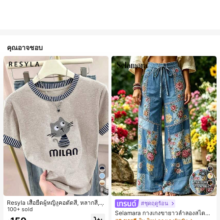
คุณอาจชอบ
6
22
Resyla เสื้อยืดผู้หญิงคอตัดสี, หลากสี, ล
#ชุดฤดูร้อน
ายพิมพ์แมวน่ารัก, เสื้อสำหรับออกไปเที่
100+ sold
Selamara กางเกงขายาวลำลองสไตล์โ
ยวฤดูร้อน, ดีไซน์กราฟิก, ความรู้สึกพรีเ
บฮีเมียนสำหรับพักผ่อน สีกากี ผิวสัมผัส