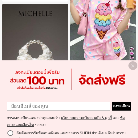
23
ชุดเด็กผู้หญิงวัยรุ่น ลายไอศกรีมฤดูร้อน
แบบมินิมอลน่ารัก ลายจุดสีสันสดใส สไ
#1 ขายดี
ใน การ์ตูน เสื้อยืดสาวทวีน Co-ord
ตล์ครีมหวาน สไตล์วันหยุด ชุด 2 ชิ้น แ
149
ขนสั้นและกางเกงขาสั้น เหมาะสำหรับฤ
฿
ดูร้อน กราฟิก สบาย ชุดเด็กผู้หญิง Y2K
22
คาวาอิ
#คลัตช์งานแต่งงาน
1
1
กระเป๋าถือมุกดอกไม้สำหรับผู้หญิง, เหม
ลงทะเบียน
าะสำหรับชุดราตรี, ชุดบอล, เครื่องประ
#1 ขายดี
ใน เลื่อม กระเป๋าราตรีผู้หญิง
ดับงานแต่งงาน, กระเป๋าสตางค์สุภาพส
100+ sold
ตรีหรูหรา, ของขวัญสำหรับผู้หญิง (ลาย
การลงทะเบียนแสดงว่าคุณยอมรับ
นโยบายความเป็นส่วนตัว & คุกกี้
และ
ข้อ
249
สุ่ม)
฿
ตกลงและเงื่อนไข
ของเรา
ฉันต้องการรับข้อเสนอพิเศษและข่าวสาร SHEIN ผ่านอีเมล ฉันรับทราบ