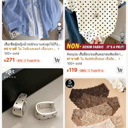
5
เสื้อเชิ้ตผู้หญิงน้ำหนักเบาแต่งลูกไม้กึ่งโ
8
ปร่งใสแบบเลเยอร์ รุ่นดีไซน์เนอร์แฟชั่น
#9 ขายดี
ใน โพลีเอสเตอร์ เสื้อเบลาส์ผู้หญิง
เหมาะสำหรับฤดูใบไม้ผลิ ฤดูร้อน และฤ
100+ sold
Resyla เสื้อยืดแขนสั้นคอกลมพิมพ์ลาย
ดูใบไม้ร่วง ซักด้วยเครื่องซักผ้าได้ สไต
จุดลำลองสำหรับผู้หญิง, ฤดูร้อน
#1 ขายดี
ใน พิมพ์ทับทั้งหมด เสื้อยืดผู้หญิง
271
ล์โบโฮชิค
฿
-3%
3 วันสุดท้าย
100+ sold
119
฿
-25%
3 วันสุดท้าย