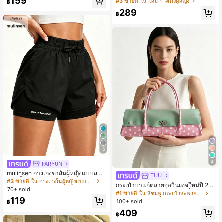
159
#3 ขายดี
ใน ใหม่ กางเกงผู้หญิง
฿
มียม, ลำลองอเนกประสงค์, สวมใส่ประ
มีเท็กซ์เจอร์ เอวสูงทรงหลวม เอวยางยืด
จำวัน, กลางแจ้ง, ช้อปปิ้ง, การเดินทาง
289
พร้อมเชือกรูด ทรงขาตรงทิ้งตัว ขากว้า
฿
เสื้อผ้ากลางแจ้ง
ง สำหรับชายหาด ลำลอง พักผ่อน และเ
ดินทาง
5
4
FARYUN
mulinsen กางเกงขาสั้นผู้หญิงแบบสบา
TUU
ยๆ สีพื้น หลวม อเนกประสงค์ กางเกงขา
#3 ขายดี
ใน กางเกงในผู้หญิงแบบแอคทีฟ
กระเป๋าบาแก็ตลายจุดวินเทจใหม่ปี 20
สั้นกีฬา 2-In-1 สำหรับวิ่ง ฟิตเนส และก
70+ sold
26 สำหรับผู้หญิง กระเป๋าเจลลี่แฟชั่นสไ
#1 ขายดี
ใน สีชมพู กระเป๋าสะพายผู้หญิง
ารฝึกซ้อมกีฬาในฤดูร้อน
ตล์หวาน ความจุขนาดใหญ่ กระเป๋าสะ
119
100+ sold
฿
พายไหล่สำหรับเดินทางไปทำงาน
409
฿