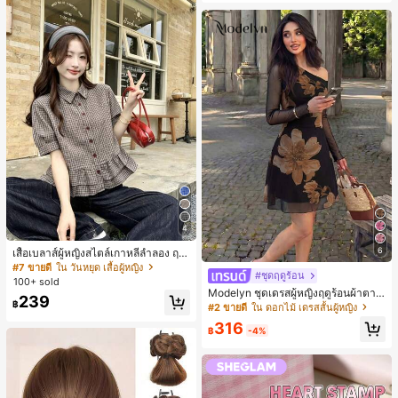
4
6
เสื้อเบลาส์ผู้หญิงสไตล์เกาหลีลำลอง ฤดู
ใบไม้ผลิ/ฤดูร้อนใหม่ ชายระบาย ชิคแล
#7 ขายดี
ใน วันหยุด เสื้อผู้หญิง
#ชุดฤดูร้อน
ะหรูหรา
100+ sold
Modelyn ชุดเดรสผู้หญิงฤดูร้อนผ้าตาข่
239
ายพิมพ์ลาย คอไม่สมมาตร จับจีบ หรูหร
฿
#2 ขายดี
ใน ดอกไม้ เดรสสั้นผู้หญิง
า เซ็กซี่
316
฿
-4%