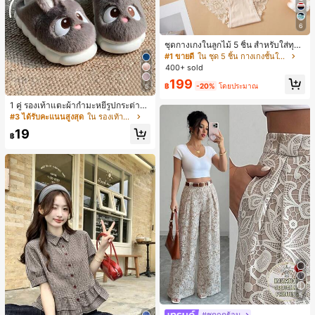
6
ชุดกางเกงในลูกไม้ 5 ชิ้น สำหรับใส่ทุกวั
น
#1 ขายดี
ใน ชุด 5 ชิ้น กางเกงชั้นในผู้หญิง
400+ sold
199
฿
-20%
โดยประมาณ
5
1 คู่ รองเท้าแตะผ้ากำมะหยี่รูปกระต่าย
สำหรับผู้หญิง, อบอุ่นและสบาย, เหมาะ
#3 ได้รับคะแนนสูงสุด
ใน รองเท้าแตะใส่ในบ้าน
สำหรับใส่ลำลองในฤดูใบไม้ร่วง/ฤดูหน
19
าว, รองเท้าบ้านผู้หญิงหรูหราใหม่, ส้นเ
฿
ตี้ย, หัวกลมเรียบง่าย, อุปกรณ์เสริมสำห
รับฤดูหนาวที่อบอุ่น, รองเท้าแตะผ้ากำม
ะหยี่น่ารัก, ของขวัญปีใหม่/วันวาเลนไท
น์ในอุดมคติ, รองเท้าแตะคู่รัก, ของขวั
ญวันแม่, สวน, ของตกแต่งห้องครัว, ฤดู
ร้อน, ชายหาด, ของใช้จำเป็นสำหรับกา
รเดินทาง, ของตกแต่งห้อง, นุ่มนิ่ม, การ
สำเร็จการศึกษา, ชั้นวางรองเท้า, ประห
ยัดพื้นที่จัดเก็บ, กลางแจ้ง, สวน, พิธีสำเ
ร็จการศึกษา, พิธีจบการศึกษา, ยินดีด้ว
ยบัณฑิต, บัณฑิตที่สำเร็จการศึกษา, ผู้ก
ล่าวคำอำลา, เรียนจบ, งานเลี้ยงจบการ
ศึกษา
5