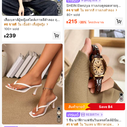
#ชุดฤดูร้อน
SHEIN Elenzya กางเกงคูลอตลายจุดเ
อวสูงแบบใหม่สำหรับฤดูใบไม้ผลิ/ฤดูร้อ
#4 ขายดี
ใน หลากสี กางเกงลำลอง
4
น, สไตล์หรูหราเหมาะสำหรับใส่ในชีวิต
80+ sold
ประจำวันและทำงาน, ให้ความรู้สึกวินเ
เสื้อเบลาส์ผู้หญิงสไตล์เกาหลีลำลอง ฤดู
215
ทจสำหรับฤดูรับปริญญา, เทศกาลดนตร
฿
-20%
โดยประมาณ
ใบไม้ผลิ/ฤดูร้อนใหม่ ชายระบาย ชิคแล
#6 ขายดี
ใน เนื้อผ้า เสื้อผู้หญิง
ี, การแข่งม้าดาร์บี้, วันประกาศอิสรภาพ
ะหรูหรา
100+ sold
239
฿
Save ฿4
REBIRTH
1 ชิ้น นาฬิกาแฟชั่นวินเทจสไตล์มินิมอล
22
เลขโรมันสำหรับผู้หญิง เหมาะสำหรับก
#1 ขายดี
ใน วินเทจ นาฬิกาควอทซ์ผู้หญิง