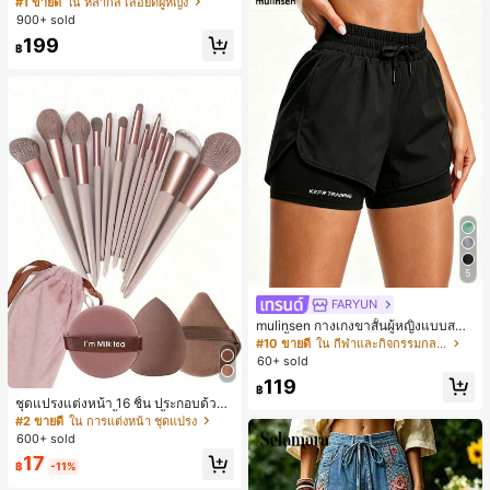
#1 ขายดี
ใน หลากสี เสื้อยืดผู้หญิง
สปอร์ตแฟชั่นมินิมอล ของขวัญสำหรับเ
900+ sold
พื่อน
199
฿
5
FARYUN
mulinsen กางเกงขาสั้นผู้หญิงแบบสบา
ยๆ สีพื้น หลวม อเนกประสงค์ กางเกงขา
#10 ขายดี
ใน กีฬาและกิจกรรมกลางแจ้ง
สั้นกีฬา 2-In-1 สำหรับวิ่ง ฟิตเนส และก
60+ sold
ารฝึกซ้อมกีฬาในฤดูร้อน
119
฿
ชุดแปรงแต่งหน้า 16 ชิ้น ประกอบด้วยแ
ปรงแต่งหน้า 13 ชิ้น, ฟองน้ำแต่งหน้ารู
#2 ขายดี
ใน การแต่งหน้า ชุดแปรง
ปหยดน้ำ 1 ชิ้น, แปรงแป้งรองพื้นกลม 1
600+ sold
ชิ้น และฟองน้ำแต่งหน้ารูปสามเหลี่ยม
17
1 ชิ้น - ชุดคลาสสิก ทำจากขนสังเคราะ
฿
-11%
ห์นุ่มและเป็นมิตรต่อผิว เหมาะสำหรับผู้