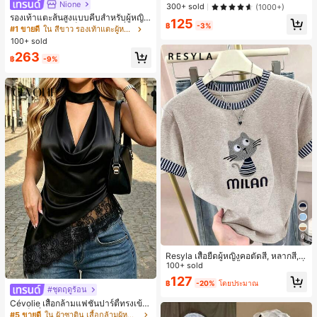
ารตกแต่งประจำวัน
Nione
300+ sold
(1000+)
รองเท้าแตะส้นสูงแบบคีบสำหรับผู้หญิง
125
฿
-3%
สไตล์คลาสสิก สีบล็อก สไตล์แฟรี่ฤดูร้อ
#1 ขายดี
ใน สีขาว รองเท้าแตะผู้หญิง
น ส้นเข็ม รองเท้าแตะแบบคีบ รองเท้าแ
100+ sold
ตะชายหาดแฟชั่นสายไขว้ รองเท้าผู้ห
263
ญิง สำหรับออฟฟิศ บ้าน กลางแจ้ง ดีไซ
฿
-9%
น์หัวเหลี่ยม ชิคและหรูหรา สำหรับเดทไ
นท์
6
Resyla เสื้อยืดผู้หญิงคอตัดสี, หลากสี, ล
ายพิมพ์แมวน่ารัก, เสื้อสำหรับออกไปเที่
100+ sold
ยวฤดูร้อน, ดีไซน์กราฟิก, ความรู้สึกพรีเ
127
฿
-20%
โดยประมาณ
มียม, ลำลองอเนกประสงค์, สวมใส่ประ
#ชุดฤดูร้อน
จำวัน, กลางแจ้ง, ช้อปปิ้ง, การเดินทาง
Cévolie เสื้อกล้ามแฟชั่นปาร์ตี้ทรงเข้า
เสื้อผ้ากลางแจ้ง
รูป เซ็กซี่ คอเดรป คอคาวล์ จับย่น แต่ง
#5 ขายดี
ใน ผ้าซาติน เสื้อกล้ามผู้หญิง & Camis