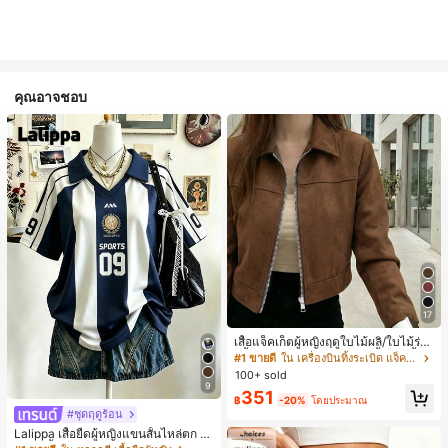
คุณอาจชอบ
17
เสื้อแจ็คเก็ตผู้หญิงฤดูใบไม้ผลิ/ใบไม้ร่วง
สีพื้น หนังเทียม สไตล์ปกคอเสื้อ ซิปขึ้น
#1 ขายดี
ใน เครื่องบินทิ้งระเบิด แจ็คเก็ตผู้หญิง
แขนยาว สไตล์ลำลอง วิทยาลัย สนามบิ
100+ sold
น เสื้อนอก สีน้ำตาล สไตล์สบายๆ ฤดูใบ
9
351
ไม้ร่วง
฿
-20%
โดยประมาณ
#ชุดฤดูร้อน
Lalippa เสื้อยืดผู้หญิงแขนสั้นไหล่ตก ค
อวีปกเสื้อ ลายพิมพ์ดิจิทัลลายทาง สไตล์