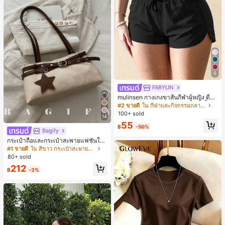
5
FARYUN
mulinsen กางเกงขาสั้นกีฬาผู้หญิง ดีไซ
น์ปลายเปิด เอวยืดหยุ่น กางเกงขาสั้น
#2 ขายดี
ใน กีฬาและกิจกรรมกลางแจ้ง
ลำลองกีฬาฤดูร้อน ความยาว 3/4
100+ sold
14
55
฿
-50%
Bagify
กระเป๋าถือและกระเป๋าสะพายแฟชั่นให
ม่ ตกแต่งด้วยเข็มขัด เหมาะสำหรับงาน
#1 ขายดี
ใน สีขาว กระเป๋าสะพายผู้หญิง
ปาร์ตี้ การรวมตัว การออกไปข้างนอก ก
80+ sold
ารท่องเที่ยว การช้อปปิ้ง และการใช้งาน
212
ประจำวัน สามารถเก็บเหรียญ โทรศัพท์
฿
-3%
เหมาะสำหรับกระเป๋าทำงานของพนักง
านออฟฟิศ นักศึกษามหาวิทยาลัย และ
พนักงานออฟฟิศ กระเป๋าผู้หญิงที่หรูหรา