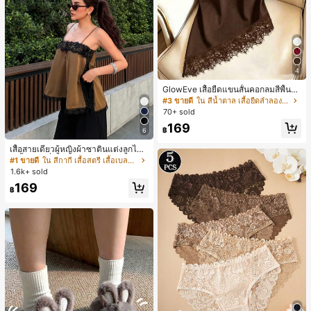
4
GlowEve เสื้อยืดแขนสั้นคอกลมสีพื้นลำ
ลองอเนกประสงค์สำหรับผู้หญิง
#3 ขายดี
ใน สีน้ำตาล เสื้อยืดลำลองพื้นฐาน
70+ sold
169
฿
6
เสื้อสายเดี่ยวผู้หญิงผ้าซาตินแต่งลูกไม้
- เสื้อสายเดี่ยวฤดูร้อนสีคากีมีรอยผ่าด้า
#1 ขายดี
ใน สีกากี เสื้อสตรี เสื้อเบลาส์ & Tee
นข้างที่น่าดึงดูดแบบสบายๆ
1.6k+ sold
169
฿