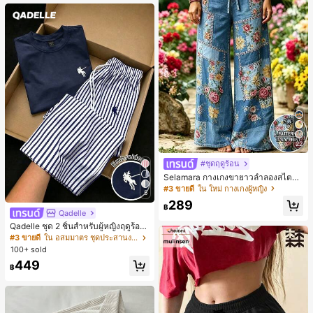
หญิงและเด็กผู้หญิง เหมาะสำหรับฤดูใบ
ไม้ร่วงและฤดูหนาว
22
#ชุดฤดูร้อน
Selamara กางเกงขายาวลำลองสไตล์โ
บฮีเมียนสำหรับพักผ่อน สีกากี ผิวสัมผัส
#3 ขายดี
ใน ใหม่ กางเกงผู้หญิง
5
มีเท็กซ์เจอร์ เอวสูงทรงหลวม เอวยางยืด
289
พร้อมเชือกรูด ทรงขาตรงทิ้งตัว ขากว้า
฿
Qadelle
ง สำหรับชายหาด ลำลอง พักผ่อน และเ
ดินทาง
Qadelle ชุด 2 ชิ้นสำหรับผู้หญิงฤดูร้อน
แบบสบายๆ สำหรับใส่ทุกวัน, กางเกงขา
#3 ขายดี
ใน อสมมาตร ชุดประสานงานสตรี
ยาวลายทางสีน้ำเงินเข้มและสีขาว, เสื้อ
100+ sold
ยืดแขนสั้นคอกลมปักลายรัดรูป
449
฿