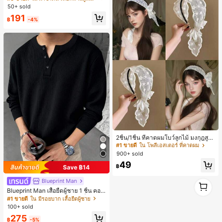
ลูกไม้ ดีไซน์ต่อผ้า เปิดหลัง แขนกุด
50+ sold
191
฿
-4%
2ชิ้น/1ชิ้น ที่คาดผมโบว์ลูกไม้ มงกุฎสูง
แถบกว้าง สีดำ สีขาว สำหรับใส่ประจำ
#1 ขายดี
ใน โพลีเอสเตอร์ ที่คาดผม
วัน กิ๊บติดผม ยางรัดผม (ลายปักดอกไม้
900+ sold
จัดวางแบบสุ่ม)
49
฿
Save ฿14
1
Blueprint Man
1
Blueprint Man เสื้อยืดผู้ชาย 1 ชิ้น คอเ
ฮนลีย์ ผ้าถักลายวาฟเฟิล คอวีเล็ก ทรงห
#1 ขายดี
ใน มีรอยบาก เสื้อยืดผู้ชาย
ลวม บาง ระบายอากาศได้ดี ใส่สบาย มี
100+ sold
กระดุม สไตล์ Old Money ทรงยุโรป ไซ
275
ส์ใหญ่กว่าปกติ กรุณาเลือกไซส์เล็กลงเพื่
฿
-5%