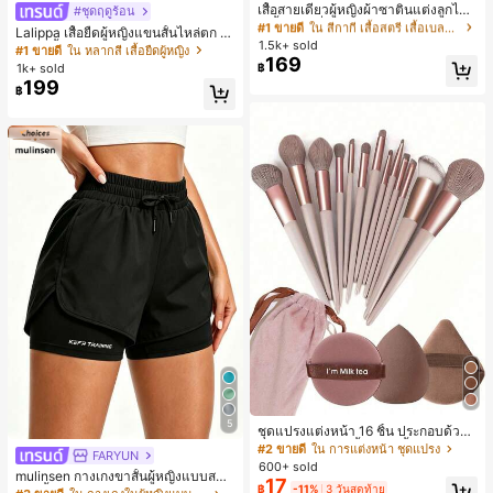
ลูกค้ากลับมาซื้อซ้ำ!
เสื้อสายเดี่ยวผู้หญิงผ้าซาตินแต่งลูกไม้
#ชุดฤดูร้อน
- เสื้อสายเดี่ยวฤดูร้อนสีคากีมีรอยผ่าด้า
#1 ขายดี
#1 ขายดี
ใน สีกากี เสื้อสตรี เสื้อเบลาส์ & Tee
ใน สีกากี เสื้อสตรี เสื้อเบลาส์ & Tee
Lalippa เสื้อยืดผู้หญิงแขนสั้นไหล่ตก ค
นข้างที่น่าดึงดูดแบบสบายๆ
1.5k+ sold
ลูกค้ากลับมาซื้อซ้ำ!
ลูกค้ากลับมาซื้อซ้ำ!
อวีปกเสื้อ ลายพิมพ์ดิจิทัลลายทาง สไตล์
#1 ขายดี
ใน หลากสี เสื้อยืดผู้หญิง
169
สปอร์ตแฟชั่นมินิมอล ของขวัญสำหรับเ
#1 ขายดี
ใน สีกากี เสื้อสตรี เสื้อเบลาส์ & Tee
1k+ sold
฿
พื่อน
199
ลูกค้ากลับมาซื้อซ้ำ!
฿
5
ชุดแปรงแต่งหน้า 16 ชิ้น ประกอบด้วยแ
ปรงแต่งหน้า 13 ชิ้น, ฟองน้ำแต่งหน้ารู
#2 ขายดี
ใน การแต่งหน้า ชุดแปรง
FARYUN
ปหยดน้ำ 1 ชิ้น, แปรงแป้งรองพื้นกลม 1
600+ sold
mulinsen กางเกงขาสั้นผู้หญิงแบบสบา
ชิ้น และฟองน้ำแต่งหน้ารูปสามเหลี่ยม
17
฿
-11%
3 วันสุดท้าย
ยๆ สีพื้น หลวม อเนกประสงค์ กางเกงขา
1 ชิ้น - ชุดคลาสสิก ทำจากขนสังเคราะ