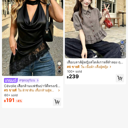
4
เสื้อเบลาส์ผู้หญิงสไตล์เกาหลีลำลอง ฤดู
ใบไม้ผลิ/ฤดูร้อนใหม่ ชายระบาย ชิคแล
#6 ขายดี
ใน เนื้อผ้า เสื้อผู้หญิง
ะหรูหรา
100+ sold
239
฿
#ชุดฤดูร้อน
Cévolie เสื้อกล้ามแฟชั่นปาร์ตี้ทรงเข้า
รูป เซ็กซี่ คอเดรป คอคาวล์ จับย่น แต่ง
#5 ขายดี
ใน ผ้าซาติน เสื้อกล้ามผู้หญิง & Camis
ลูกไม้ ดีไซน์ต่อผ้า เปิดหลัง แขนกุด
60+ sold
191
฿
-4%