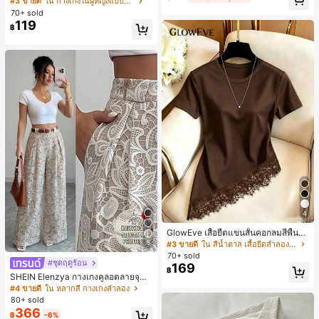
#3 ขายดี
ใน กางเกงในผู้หญิงแบบแอคทีฟ
สั้นกีฬา 2-In-1 สำหรับวิ่ง ฟิตเนส และก
ห์นุ่มและเป็นมิตรต่อผิว เหมาะสำหรับผู้
70+ sold
ารฝึกซ้อมกีฬาในฤดูร้อน
หญิงและเด็กผู้หญิง เหมาะสำหรับฤดูใบ
119
฿
ไม้ร่วงและฤดูหนาว
4
GlowEve เสื้อยืดแขนสั้นคอกลมสีพื้นลำ
ลองอเนกประสงค์สำหรับผู้หญิง
5
#3 ขายดี
ใน สีน้ำตาล เสื้อยืดลำลองพื้นฐาน
70+ sold
#ชุดฤดูร้อน
169
฿
SHEIN Elenzya กางเกงคูลอตลายจุดเ
อวสูงแบบใหม่สำหรับฤดูใบไม้ผลิ/ฤดูร้อ
#4 ขายดี
ใน หลากสี กางเกงลำลอง
น, สไตล์หรูหราเหมาะสำหรับใส่ในชีวิต
80+ sold
ประจำวันและทำงาน, ให้ความรู้สึกวินเ
366
฿
-6%
ทจสำหรับฤดูรับปริญญา, เทศกาลดนตร