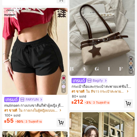
ี, การแข่งม้าดาร์บี้, วันประกาศอิสรภาพ
14
Bagify
กระเป๋าถือและกระเป๋าสะพายแฟชั่นให
ม่ ตกแต่งด้วยเข็มขัด เหมาะสำหรับงาน
5
#1 ขายดี
ใน สีขาว กระเป๋าสะพายผู้หญิง
ปาร์ตี้ การรวมตัว การออกไปข้างนอก ก
80+ sold
ารท่องเที่ยว การช้อปปิ้ง และการใช้งาน
FARYUN
212
฿
-3%
3 วันสุดท้าย
ประจำวัน สามารถเก็บเหรียญ โทรศัพท์
mulinsen กางเกงขาสั้นกีฬาผู้หญิง ดีไซ
เหมาะสำหรับกระเป๋าทำงานของพนักง
น์ปลายเปิด เอวยืดหยุ่น กางเกงขาสั้น
#1 ขายดี
ใน กางเกงในผู้หญิงแบบแอคทีฟ
านออฟฟิศ นักศึกษามหาวิทยาลัย และ
ลำลองกีฬาฤดูร้อน ความยาว 3/4
100+ sold
พนักงานออฟฟิศ กระเป๋าผู้หญิงที่หรูหรา
55
฿
-50%
3 วันสุดท้าย