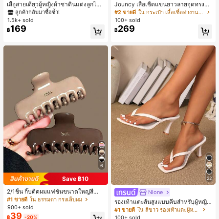
ลูกค้ากลับมาซื้อซ้ำ!
เสื้อสายเดี่ยวผู้หญิงผ้าซาตินแต่งลูกไม้
Jouncy เสื้อเชิ้ตแขนยาวลายจุดทรงหล
- เสื้อสายเดี่ยวฤดูร้อนสีคากีมีรอยผ่าด้า
วมสำหรับผู้หญิง
#1 ขายดี
#1 ขายดี
ใน สีกากี เสื้อสตรี เสื้อเบลาส์ & Tee
ใน สีกากี เสื้อสตรี เสื้อเบลาส์ & Tee
#2 ขายดี
ใน กระเป๋า เสื้อเชิ้ตทำงานมีกระเป๋า
นข้างที่น่าดึงดูดแบบสบายๆ
1.5k+ sold
100+ sold
ลูกค้ากลับมาซื้อซ้ำ!
ลูกค้ากลับมาซื้อซ้ำ!
169
269
#1 ขายดี
ใน สีกากี เสื้อสตรี เสื้อเบลาส์ & Tee
฿
฿
ลูกค้ากลับมาซื้อซ้ำ!
6
Save ฿10
22
2/1ชิ้น กิ๊บติดผมแฟชั่นขนาดใหญ่สีน้ำ
Nione
ตาลชานมสำหรับผู้หญิง เหมาะสำหรับก
#1 ขายดี
ใน ธรรมดา กรงเล็บผม
รองเท้าแตะส้นสูงแบบคีบสำหรับผู้หญิง
ารอาบน้ำ ล้างหน้า และจัดแต่งทรงผม
900+ sold
สไตล์คลาสสิก สีบล็อก สไตล์แฟรี่ฤดูร้อ
#1 ขายดี
ใน สีขาว รองเท้าแตะผู้หญิง
39
น ส้นเข็ม รองเท้าแตะแบบคีบ รองเท้าแ
100+ sold
฿
-20%