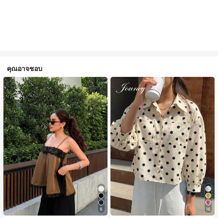
คุณอาจชอบ
6
16
#1 ขายดี
ใน สีกากี เสื้อสตรี เสื้อเบลาส์ & Tee