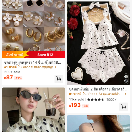
Save ฿12
ชุดต่างหูมุกหรูหรา 14 ชิ้น, ดีไซน์มินิมอ
ลใหม่ที่เป็นเอกลักษณ์ ต่างหูที่สง่างาม
#1 ขายดี
ใน หลากสี ชุดต่างหูผู้หญิง
สำหรับผู้หญิง, ของขวัญสำหรับเธอ
600+ sold
87
฿
-12%
ชุดนอนผู้หญิง 2 ชิ้น เสื้อสายเดี่ยวคอวีลู
กไม้ พร้อมกางเกงขาสั้นแต่งลูกไม้ แต่ง
#1 ขายดี
ใน ลำลอง-ยัง ชุดเลานจ์สำหรับผู้หญิง
โบว์ที่เอว ชุดลำลองผู้หญิงนุ่มสบายน่ารั
1.1k+ sold
(1000+)
ก สไตล์เอสเธติก
193
฿
-3%