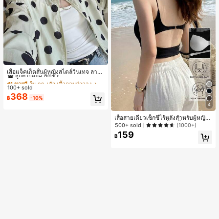
#1 ขายดี
ใน กระเป๋า เสื้อคลุมลำลอง
ลูกค้ากลับมาซื้อซ้ำ!
เสื้อแจ็คเก็ตสั้นผู้หญิงสไตล์วินเทจ ลายจุ
ดขนาดใหญ่ คอตั้ง เอวเข้ารูป แขนพอง
#1 ขายดี
#1 ขายดี
ใน กระเป๋า เสื้อคลุมลำลอง
ใน กระเป๋า เสื้อคลุมลำลอง
ทรงหลวม แฟชั่นอเนกประสงค์ สำหรับใ
100+ sold
ลูกค้ากลับมาซื้อซ้ำ!
ลูกค้ากลับมาซื้อซ้ำ!
ส่ประจำวันและไปเที่ยวพักผ่อน
368
#1 ขายดี
ใน กระเป๋า เสื้อคลุมลำลอง
฿
-10%
4
ลูกค้ากลับมาซื้อซ้ำ!
เสื้อสายเดี่ยวเซ็กซี่ไร้หลังสำหรับผู้หญิง
พร้อมบราแบบมีฟองน้ำ, เสื้อกล้ามแขน
500+ sold
(1000+)
กุด, เสื้อลำลองสีดำสำหรับฤดูร้อน
159
฿