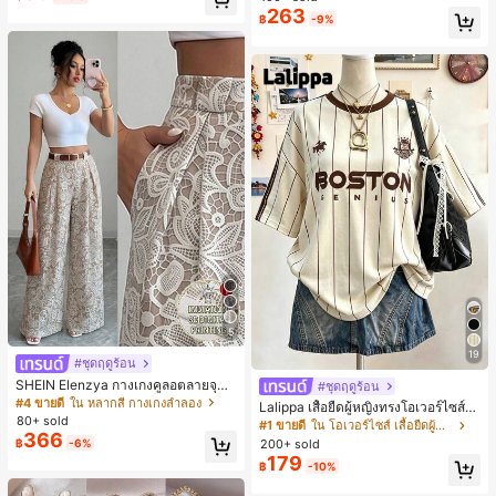
ตะชายหาดแฟชั่นสายไขว้ รองเท้าผู้ห
263
฿
-9%
ญิง สำหรับออฟฟิศ บ้าน กลางแจ้ง ดีไซ
น์หัวเหลี่ยม ชิคและหรูหรา สำหรับเดทไ
นท์
5
19
#ชุดฤดูร้อน
SHEIN Elenzya กางเกงคูลอตลายจุดเ
#ชุดฤดูร้อน
อวสูงแบบใหม่สำหรับฤดูใบไม้ผลิ/ฤดูร้อ
#4 ขายดี
ใน หลากสี กางเกงลำลอง
Lalippa เสื้อยืดผู้หญิงทรงโอเวอร์ไซส์ค
น, สไตล์หรูหราเหมาะสำหรับใส่ในชีวิต
80+ sold
วามยาวกลาง คอกลม ไหล่ตก ลายพิมพ์
#1 ขายดี
ใน โอเวอร์ไซส์ เสื้อยืดผู้หญิง
ประจำวันและทำงาน, ให้ความรู้สึกวินเ
366
ตัวอักษรและลายทางแนวตั้ง สไตล์แฟชั่
200+ sold
฿
-6%
ทจสำหรับฤดูรับปริญญา, เทศกาลดนตร
นมินิมอล ของขวัญให้เพื่อน
179
ี, การแข่งม้าดาร์บี้, วันประกาศอิสรภาพ
฿
-10%