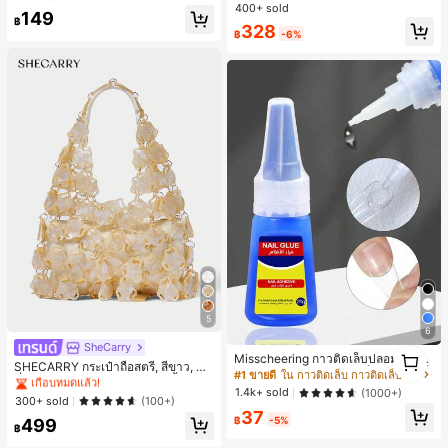
ไตล์ชิค เหมาะสำหรับใส่เที่ยวทะเล วันห
400+ sold
220+ พูดว่า "คุณภาพเนื้อผ้าดี"
220+ พูดว่า "คุณภาพเนื้อผ้าดี"
#1 ขายดี
ใน บ้าน เสื้อยืดผู้หญิง
149
ยุดพักผ่อนฤดูร้อน ลุคสบายๆ ใส่ได้หลา
฿
#1 ขายดี
ใน ขากว้าง กางเกงผู้หญิง
328
ยโอกาสในชีวิตประจำวัน
50+ พูดว่า "สง่างาม"
฿
-6%
220+ พูดว่า "คุณภาพเนื้อผ้าดี"
5
6
SheCarry
#1 ขายดี
ใน บรรยากาศฤดูร้อน กระเป๋าหูหิ้วด้านบนผู้หญิง
1
Misscheering กาวติดเล็บปลอม 20 กรั
เกือบหมดแล้ว!
SHECARRY กระเป๋าถือสตรี, สีขาว, แฟ
1
ม แรงยึดสูง เจลสติกเกอร์เล็บนุ่ม แห้งเร็
#1 ขายดี
ใน กาวติดเล็บ กาวติดเล็บและสารยึดติด
ชั่น, สง่างาม, วันหยุด, งานปาร์ตี้
#1 ขายดี
#1 ขายดี
ใน บรรยากาศฤดูร้อน กระเป๋าหูหิ้วด้านบนผู้หญิง
ใน บรรยากาศฤดูร้อน กระเป๋าหูหิ้วด้านบนผู้หญิง
ว เหมาะสำหรับผู้เริ่มต้นทำเล็บ ติดทนน
1.4k+ sold
(1000+)
าน
เกือบหมดแล้ว!
เกือบหมดแล้ว!
300+ sold
(100+)
37
#1 ขายดี
ใน บรรยากาศฤดูร้อน กระเป๋าหูหิ้วด้านบนผู้หญิง
฿
-5%
499
฿
เกือบหมดแล้ว!