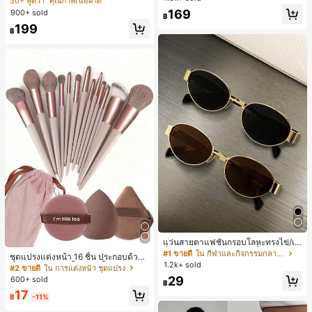
30+ พูดว่า "คุณภาพเนื้อผ้าดี"
30+ พูดว่า "คุณภาพเนื้อผ้าดี"
สปอร์ตแฟชั่นมินิมอล ของขวัญสำหรับเ
100+ พูดว่า "ไม่มีกลิ่น"
169
900+ sold
#1 ขายดี
ใน หลากสี เสื้อยืดผู้หญิง
฿
พื่อน
ลูกค้ากลับมาซื้อซ้ำ!
30+ พูดว่า "คุณภาพเนื้อผ้าดี"
199
฿
แว่นสายตาแฟชั่นกรอบโลหะทรงไข่/เห
ลี่ยมสำหรับผู้หญิง (กรอบครึ่ง), เหมาะ
#1 ขายดี
ใน กีฬาและกิจกรรมกลางแจ้ง
ชุดแปรงแต่งหน้า 16 ชิ้น ประกอบด้วยแ
สำหรับใส่ในชีวิตประจำวันและกิจกรรม
1.2k+ sold
ปรงแต่งหน้า 13 ชิ้น, ฟองน้ำแต่งหน้ารู
#2 ขายดี
ใน การแต่งหน้า ชุดแปรง
กลางแจ้ง
ปหยดน้ำ 1 ชิ้น, แปรงแป้งรองพื้นกลม 1
29
600+ sold
฿
ชิ้น และฟองน้ำแต่งหน้ารูปสามเหลี่ยม
17
1 ชิ้น - ชุดคลาสสิก ทำจากขนสังเคราะ
฿
-11%
ห์นุ่มและเป็นมิตรต่อผิว เหมาะสำหรับผู้