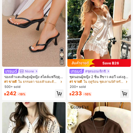
Save ฿26
22
Nione
#ชุดนอนเซ็กซี่
รองเท้าแตะส้นสูงผู้หญิง สไตล์แฟรี่ฤดูร้
ชุดนอนผู้หญิง 2 ชิ้น สีขาว คอวี แต่งลูก
อน ส้นบาง แบบคีบ แต่งสายคาดผม รอ
ไม้แบบแพตช์เวิร์ก ชุดนอนใส่ในบ้าน
#1 ขายดี
ใน ธรรมดา รองเท้าแตะส้นสูงผู้หญิง
#1 ขายดี
ใน ฤดูร้อน ชุดเลานจ์สำหรับผู้หญิง
งเท้าแตะชายหาดสำหรับเที่ยวพักผ่อน
สำหรับเธอ
500+ sold
200+ sold
แฟชั่นสายไขว้ สำหรับเดทไนท์
242
233
฿
-19%
฿
-10%