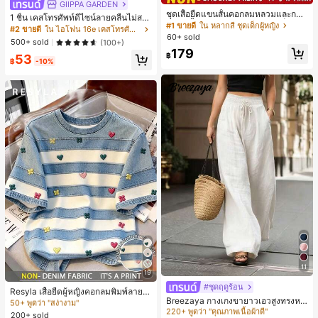
GIIPPA GARDEN
ชุดเสื้อยืดแขนสั้นคอกลมหลวมและกาง
1 ชิ้น เคสโทรศัพท์ดีไซน์ลายคลื่นไม่สม
เกงขาสั้นไบค์เกอร์รัดรูปสำหรับเด็กผู้ห
#1 ขายดี
ใน หลากสี ชุดเด็กผู้หญิง
มาตรสำหรับ Phone 17 Pro Max, เหม
#2 ขายดี
ใน ไอโฟน 16e เคสโทรศัพท์แฟชั่น
ญิง สไตล์มินิมอล เหมาะสำหรับฤดูใบไ
60+ sold
าะสำหรับ Phone 16 Pro Max, 15 Pro
500+ sold
(100+)
ม้ผลิและฤดูร้อน
Max, 14 Pro Max, เคสโทรศัพท์สไตล์เ
179
฿
53
กาหลีและน่าสนใจ, เข้ากันได้กับ 11/12/
฿
-10%
13/14/15/16 Pro Max Plus, ดีไซน์หรู
หราเหมาะสำหรับทั้งชายและหญิง, ของ
ขวัญในอุดมคติสำหรับคริสต์มาส, วันว
าเลนไทน์, อีสเตอร์, ฤดูแต่งงานและวันเ
กิดสำหรับแฟนสาว
11
19
#1 ขายดี
ใน บ้าน เสื้อยืดผู้หญิง
#ชุดฤดูร้อน
#1 ขายดี
ใน ขากว้าง กางเกงผู้หญิง
50+ พูดว่า "สง่างาม"
Resyla เสื้อยืดผู้หญิงคอกลมพิมพ์ลายด
220+ พูดว่า "คุณภาพเนื้อผ้าดี"
Breezaya กางเกงขายาวเอวสูงทรงหล
อกไม้ 3D ลายพิมพ์
#1 ขายดี
#1 ขายดี
ใน บ้าน เสื้อยืดผู้หญิง
ใน บ้าน เสื้อยืดผู้หญิง
วมขาบานสำหรับผู้หญิง สีขาวเรียบหรูส
#1 ขายดี
#1 ขายดี
ใน ขากว้าง กางเกงผู้หญิง
ใน ขากว้าง กางเกงผู้หญิง
200+ sold
50+ พูดว่า "สง่างาม"
50+ พูดว่า "สง่างาม"