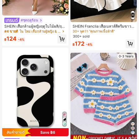
#ชุดฤดูร้อน
#2 ขายดี
ใน น่ารัก เสื้อสตรี เสื้อเบลาส์ & Tee
30+ พูดว่า "คุณภาพเนื้อผ้าดี"
SHEIN เสื้อกล้ามผู้หญิงฤดูใบไม้ผลิ/ฤดูร้
SHEIN Franclia เสื้อเบลาส์สีครีมขาวนุ่
อน ใหม่ สไตล์มินิมอลลำลองหรูหรา สีบ
มนวล เอวรูด, แต่งขอบตัดกัน + โบว์ผูก,
#4 ขายดี
ใน ใหม่ เสื้อกล้ามผู้หญิง & Camis
#2 ขายดี
#2 ขายดี
ใน น่ารัก เสื้อสตรี เสื้อเบลาส์ & Tee
ใน น่ารัก เสื้อสตรี เสื้อเบลาส์ & Tee
ล็อก ลายจุด คอวี แพตช์เวิร์ก ชายระบา
แขนพอง จับคู่กับกระโปรงชายระบาย,
300+ sold
30+ พูดว่า "คุณภาพเนื้อผ้าดี"
30+ พูดว่า "คุณภาพเนื้อผ้าดี"
124
ย แขนกุด ทรงเข้ารูป อเนกประสงค์, เสื้อ
ลดอายุและดูดี, นุ่มและเก๋ไก๋สำหรับใส่ทุ
฿
-4%
#2 ขายดี
ใน น่ารัก เสื้อสตรี เสื้อเบลาส์ & Tee
172
ผู้หญิงฤดูใบไม้ผลิ/ฤดูร้อน, เสื้อหรูหราผู้
กวัน
฿
-4%
30+ พูดว่า "คุณภาพเนื้อผ้าดี"
หญิง, เสื้อเที่ยวพักผ่อนผู้หญิง
0-3 Years
Save ฿6
8