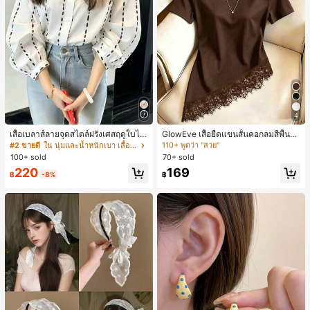
4
#3 ขายดี
ใน สีน้ำตาล เสื้อยืดลำลองพื้นฐาน
110+ พูดว่า "สวย"
เสื้อเบลาส์ลายจุดสไตล์ฝรั่งเศสฤดูใบไม้
GlowEve เสื้อยืดแขนสั้นคอกลมสีพื้นลำ
ร่วง, ทรงเข้ารูป, แขนยาวคอวี, สไตล์ให
ลองอเนกประสงค์สำหรับผู้หญิง
#2 ขายดี
ใน นุ่มและน้ำหนักเบา เสื้อสตรี เสื้อเบลาส์ & Tee
#3 ขายดี
#3 ขายดี
ใน สีน้ำตาล เสื้อยืดลำลองพื้นฐาน
ใน สีน้ำตาล เสื้อยืดลำลองพื้นฐาน
ม่ฤดูใบไม้ผลิ, ป้องกันแสงแดด, ใส่ไป
100+ sold
70+ sold
110+ พูดว่า "สวย"
110+ พูดว่า "สวย"
ทำงานและลำลอง สีขาว
#3 ขายดี
ใน สีน้ำตาล เสื้อยืดลำลองพื้นฐาน
220
169
฿
-8%
฿
110+ พูดว่า "สวย"