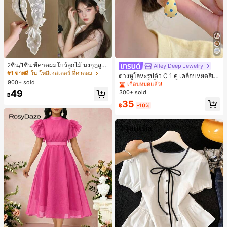
2ชิ้น/1ชิ้น ที่คาดผมโบว์ลูกไม้ มงกุฎสูง
Alley Deep Jewelry
#1 ขายดี
ใน โบโฮ ต่างหูผู้หญิง
แถบกว้าง สีดำ สีขาว สำหรับใส่ประจำ
#1 ขายดี
ใน โพลีเอสเตอร์ ที่คาดผม
เกือบหมดแล้ว!
ต่างหูโลหะรูปตัว C 1 คู่ เคลือบหยดสีเห
วัน กิ๊บติดผม ยางรัดผม (ลายปักดอกไม้
900+ sold
ลือง ลายจุดสีน้ำเงิน สไตล์ยุโรปและอเม
ลูกค้ากลับมาซื้อซ้ำ!
#1 ขายดี
#1 ขายดี
ใน โบโฮ ต่างหูผู้หญิง
ใน โบโฮ ต่างหูผู้หญิง
จัดวางแบบสุ่ม)
ริกัน แฟชั่นส่วนตัว หวานและสง่างาม
49
300+ sold
เกือบหมดแล้ว!
เกือบหมดแล้ว!
฿
สำหรับผู้หญิงและเด็กหญิง สำหรับการเ
ลูกค้ากลับมาซื้อซ้ำ!
ลูกค้ากลับมาซื้อซ้ำ!
#1 ขายดี
ใน โบโฮ ต่างหูผู้หญิง
35
ดินทาง งานแต่งงาน ปาร์ตี้ วันเกิด ของ
฿
-10%
เกือบหมดแล้ว!
ขวัญคริสต์มาส 2026
ลูกค้ากลับมาซื้อซ้ำ!