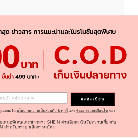
APP
ติดตามเลย
ลงทะเบียน
คุณยอมรับ
นโยบายความเป็นส่วนตัว & คุกกี้
และ
ข้อตกลงและเงื่อนไข
ของ
ติดตาม
้อเสนอพิเศษและข่าวสาร SHEIN ผ่านอีเมล ฉันรับทราบเกี่ยวกับ
IN สำหรับการยกเลิกการสมัคร
ติดตามเลย