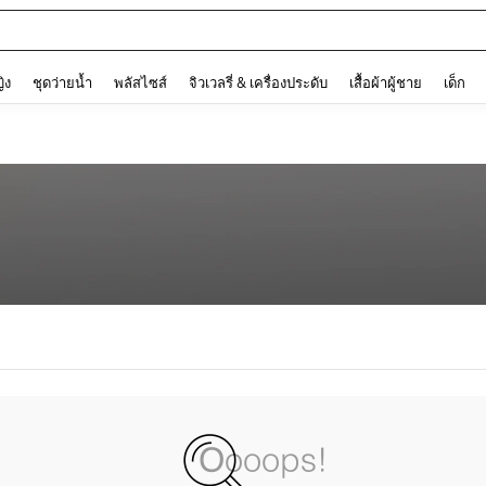
and down arrow keys to navigate search การค้นหาล่าสุด and ค้นหา. Press Enter to
ญิง
ชุดว่ายน้ำ
พลัสไซส์
จิวเวลรี่ & เครื่องประดับ
เสื้อผ้าผู้ชาย
เด็ก