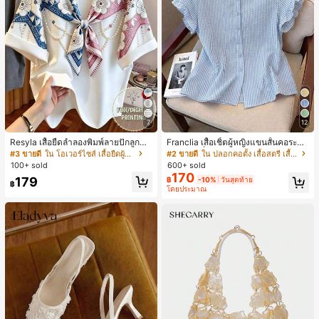
7
12
Resyla เสื้อยืดลำลองพิมพ์ลายปักลูกปัด
Franclia เสื้อเชิ้ตผู้หญิงแขนสั้นคอระบา
รูปโบว์ขนาดใหญ่สำหรับผู้หญิง
ยกระดุมเดี่ยวลายทาง
#3 ขายดี
ใน โอเวอร์ไซส์ เสื้อยืดผู้หญิง
#2 ขายดี
ใน ปลอกคอตั้ง เสื้อสตรี เสื้อเบลาส์ & Tee
100+ sold
600+ sold
170
179
฿
-10%
วันสุดท้าย
฿
โดยประมาณ