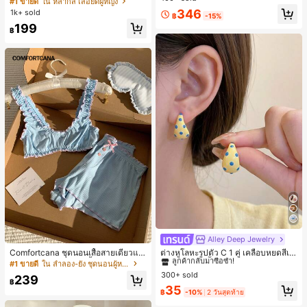
#1 ขายดี
ใน หลากสี เสื้อยืดผู้หญิง
ส่ประจำวันและไปเที่ยวพักผ่อน
สปอร์ตแฟชั่นมินิมอล ของขวัญสำหรับเ
ลูกค้ากลับมาซื้อซ้ำ!
346
1k+ sold
฿
-15%
พื่อน
199
฿
Alley Deep Jewelry
#1 ขายดี
ใน โบโฮ ต่างหูผู้หญิง
ลูกค้ากลับมาซื้อซ้ำ!
Comfortcana ชุดนอนเสื้อสายเดี่ยวแต่
ต่างหูโลหะรูปตัว C 1 คู่ เคลือบหยดสีเห
งระบายและกางเกงขาสั้นสำหรับผู้หญิง
ลือง ลายจุดสีน้ำเงิน สไตล์ยุโรปและอเม
#1 ขายดี
ใน ลำลอง-ยัง ชุดนอนผู้หญิง
#1 ขายดี
#1 ขายดี
ใน โบโฮ ต่างหูผู้หญิง
ใน โบโฮ ต่างหูผู้หญิง
ริกัน แฟชั่นส่วนตัว หวานและสง่างาม
300+ sold
ลูกค้ากลับมาซื้อซ้ำ!
ลูกค้ากลับมาซื้อซ้ำ!
239
สำหรับผู้หญิงและเด็กหญิง สำหรับการเ
฿
#1 ขายดี
ใน โบโฮ ต่างหูผู้หญิง
35
ดินทาง งานแต่งงาน ปาร์ตี้ วันเกิด ของ
฿
-10%
2 วันสุดท้าย
ลูกค้ากลับมาซื้อซ้ำ!
ขวัญคริสต์มาส 2026