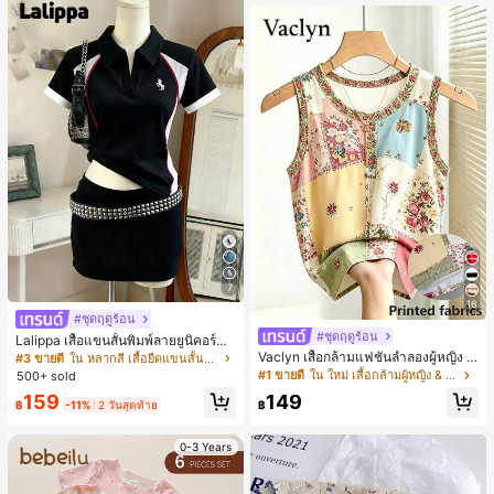
7
16
#ชุดฤดูร้อน
#ชุดฤดูร้อน
Lalippa เสื้อแขนสั้นพิมพ์ลายยูนิคอร์นล
ายทางสีตัดกันสำหรับผู้หญิง สไตล์วิทย
Vaclyn เสื้อกล้ามแฟชั่นลำลองผู้หญิง ล
#3 ขายดี
ใน หลากสี เสื้อยืดแขนสั้นเนื้อนุ่มสำหรับใส่ทุกวัน
าลัย
ายแพตช์เวิร์ก แขนกุด คอกลม ติดกระดุ
#1 ขายดี
ใน ใหม่ เสื้อกล้ามผู้หญิง & Camis
500+ sold
ม
159
149
฿
-11%
2 วันสุดท้าย
฿
0-3 Years