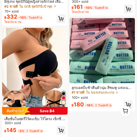
งหลวมสบาย, พิมพ์ตัวอักษรและตัวเลข
Bikinx ชุดบิกินี่ผู้หญิงสายถักไหล่ เสื้อว่า
300+ sold
ภาษาอังกฤษ, เสื้อสำหรับออกไปเที่ยวฤ
ยน้ำวันพีซมีโครงพร้อมสายผูกหลังสีตัด
161
#2 ขายดี
ใน ปกติ ชุดบิกินี่เข้าชุด
฿
-10%
วันสุดท้าย
ดูร้อน, ลวดลายดีไซน์, ความรู้สึกพรีเมีย
กัน สำหรับเที่ยวพักผ่อน ชายหาด ฤดูร้อ
70+ sold
โดยประมาณ
ม, ลำลองอเนกประสงค์, สวมใส่ประจำวั
น
332
น, กลางแจ้ง, ช้อปปิ้ง, การเดินทาง, เสื้อ
฿
-10%
วันสุดท้าย
ผ้ากลางแจ้ง
โดยประมาณ
ลูกบอลบีบช้าคืนตัวนุ่ม สีชมพู แท่งเนย
บีบคลายเครียด นุ่มยืดหยุ่น ของเล่นบีบ
#1 ขายดี
ใน ของเล่นและเกม
4 ออนซ์ ของเล่นเกลือ เหมาะสำหรับขอ
100+ sold
งขวัญวันหยุด ของขวัญสนุกและน่ารัก
180
ของขวัญวันเกิด ของขวัญอีสเตอร์ ของ
฿
-18%
2 วันสุดท้าย
1
ขวัญฮาโลวีน ของขวัญคริสต์มาส ของข
Save ฿4
1
วัญปาร์ตี้ สกวิชชี่ ของเล่นสกวิชชี่ ของเ
ล่นคลายเครียดสกวิชชี่ สกวิชชี่เกี๊ยว ขอ
เสื้อชั้นในสตรีไร้ตะเข็บ ไร้โครง เซ็กซี่ ด้
งเล่นสำหรับผู้ใหญ่ ผู้หญิง สกวิชชี่กรอบ
านข้างไม่ลื่น แผ่นรองถอดได้ ลายไขว้ห
300+ sold
สกวิชชี่เนยกรอบ บีบ ลูกบอลสลัชชี่
ลัง ไร้สาย สบายตลอดวัน
145
฿
-3%
2 วันสุดท้าย