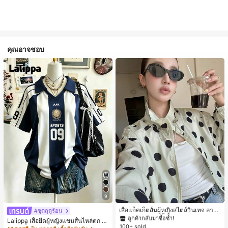
คุณอาจชอบ
#1 ขายดี
ใน กระเป๋า เสื้อคลุมลำลอง
9
ลูกค้ากลับมาซื้อซ้ำ!
#1 ขายดี
#1 ขายดี
ใน กระเป๋า เสื้อคลุมลำลอง
ใน กระเป๋า เสื้อคลุมลำลอง
เสื้อแจ็คเก็ตสั้นผู้หญิงสไตล์วินเทจ ลายจุ
#ชุดฤดูร้อน
ดขนาดใหญ่ คอตั้ง เอวเข้ารูป แขนพอง
ลูกค้ากลับมาซื้อซ้ำ!
ลูกค้ากลับมาซื้อซ้ำ!
Lalippa เสื้อยืดผู้หญิงแขนสั้นไหล่ตก ค
ทรงหลวม แฟชั่นอเนกประสงค์ สำหรับใ
100+ sold
#1 ขายดี
ใน กระเป๋า เสื้อคลุมลำลอง
อวีปกเสื้อ ลายพิมพ์ดิจิทัลลายทาง สไตล์