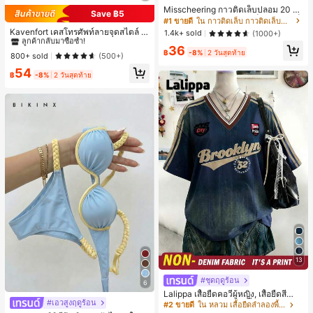
Misscheering กาวติดเล็บปลอม 20 กรั
Save ฿5
#2 ขายดี
ใน โพลก้า เคสโทรศัพท์
ม แรงยึดสูง เจลสติกเกอร์เล็บนุ่ม แห้งเร็
#1 ขายดี
ใน กาวติดเล็บ กาวติดเล็บและสารยึดติด
ว เหมาะสำหรับผู้เริ่มต้นทำเล็บ ติดทนน
ลูกค้ากลับมาซื้อซ้ำ!
Kavenfort เคสโทรศัพท์ลายจุดสไตล์ I
1.4k+ sold
(1000+)
าน
NS สุดอินเทรนด์, ใช้ได้กับ Apple 17, 1
#2 ขายดี
#2 ขายดี
ใน โพลก้า เคสโทรศัพท์
ใน โพลก้า เคสโทรศัพท์
36
6 Pro, กันกระแทก 15, สี Macaron Col
฿
-8%
2 วันสุดท้าย
ลูกค้ากลับมาซื้อซ้ำ!
ลูกค้ากลับมาซื้อซ้ำ!
800+ sold
(500+)
or Block 14, เคสนิ่ม 13, สไตล์ผู้หญิง, ล
#2 ขายดี
ใน โพลก้า เคสโทรศัพท์
54
ายเรขาคณิต, มินิมอล, สดใส & เรียบง่า
฿
-8%
2 วันสุดท้าย
ลูกค้ากลับมาซื้อซ้ำ!
ย, สไตล์ Color Block, Niche, สไตล์ IN
S
13
#ชุดฤดูร้อน
6
Lalippa เสื้อยืดคอวีผู้หญิง, เสื้อยืดสีน้ำเ
#เอวสูงฤดูร้อน
งินสไตล์มินิมอลเรโทร, เสื้อยืดผู้หญิงทร
#2 ขายดี
ใน หลวม เสื้อยืดลำลองพื้นฐาน