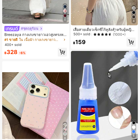
11
4
#ชุดฤดูร้อน
เสื้อสายเดี่ยวเซ็กซี่ไร้หลังสำหรับผู้หญิง
พร้อมบราแบบมีฟองน้ำ, เสื้อกล้ามแขน
500+ sold
(1000+)
Breezaya กางเกงขายาวเอวสูงทรงหล
กุด, เสื้อลำลองสีดำสำหรับฤดูร้อน
วมขาบานสำหรับผู้หญิง สีขาวเรียบหรูส
#1 ขายดี
ใน เนื้อผ้า กางเกงขายาวลำลองผ้า
159
฿
ไตล์ชิค เหมาะสำหรับใส่เที่ยวทะเล วันห
400+ sold
ยุดพักผ่อนฤดูร้อน ลุคสบายๆ ใส่ได้หลา
328
ยโอกาสในชีวิตประจำวัน
฿
-6%
6
8