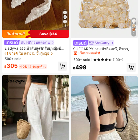
5
Save ฿34
5
#ปาร์ตี้ก่อนแต่งงาน
SheCarry
#1 ขายดี
ใน บรรยากาศฤดูร้อน กระเป๋าหูหิ้วด้านบนผู้หญิง
Eladyva รองเท้าส้นสูงรัดส้นผู้หญิงมีดอ
เกือบหมดแล้ว!
SHECARRY กระเป๋าถือสตรี, สีขาว, แฟ
กไม้ประดับตาข่ายเสริมและสามารถสว
ชั่น, สง่างาม, วันหยุด, งานปาร์ตี้
#1 ขายดี
ใน สง่างาม ปั๊มผู้หญิง
#1 ขายดี
#1 ขายดี
ใน บรรยากาศฤดูร้อน กระเป๋าหูหิ้วด้านบนผู้หญิง
ใน บรรยากาศฤดูร้อน กระเป๋าหูหิ้วด้านบนผู้หญิง
มได้สองแบบ ส้นสูง 7 ซม. รูปแบบโรมัน
500+ sold
เกือบหมดแล้ว!
เกือบหมดแล้ว!
300+ sold
(100+)
หรูหรา ส้นเข็ม ลุคเทพนิยาย
305
#1 ขายดี
ใน บรรยากาศฤดูร้อน กระเป๋าหูหิ้วด้านบนผู้หญิง
499
฿
-10%
2 วันสุดท้าย
฿
เกือบหมดแล้ว!