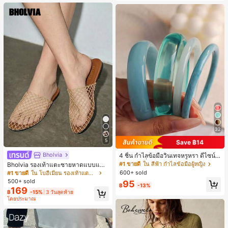
32
5
Save ฿14
Bholvia
4 ชิ้น กำไลข้อมือวินเทจหรูหรา ดีไซน์มิ
นิมอลแฟชั่น เหมาะสำหรับใส่ในชีวิตปร
#1 ขายดี
ใน สีฟ้า กำไลข้อมือผู้หญิง
Bholvia รองเท้าแตะชายหาดแบบแบน
ะจำวัน อะคริลิก เหมาะสำหรับใส่ในชีวิ
สบาย ๆ ลายฉลุมาใหม่สำหรับผู้หญิง
600+ sold
#1 ขายดี
ใน โบฮีเมียน รองเท้าแตะผู้หญิง
ตประจำวันและงานปาร์ตี้ ของขวัญสำห
500+ sold
95
รับผู้หญิง
฿
-13%
169
฿
-15%
3 วันสุดท้าย
โดยประมาณ