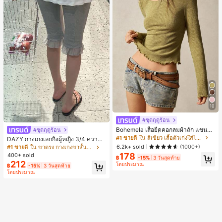
10
#ชุดฤดูร้อน
Bohemela เสื้อยืดคอกลมผ้าถัก แขนยา
#ชุดฤดูร้อน
ว สีเรียบ ใช้งานทั่วไป สำหรับผู้หญิง
#1 ขายดี
ใน สีเขียว เสื้อตัวเก่งใส่ได้ทุกวัน
DAZY กางเกงเลกกิ้งผู้หญิง 3/4 ความย
าวขา ทรงเข้ารูป แต่งลูกไม้แบบปะติด
6.2k+ sold
(1000+)
#1 ขายดี
ใน ขาตรง กางเกงขาสั้นผู้หญิง
ลำลอง สำหรับวันหยุดฤดูร้อน
178
400+ sold
฿
-15%
3 วันสุดท้าย
212
โดยประมาณ
฿
-15%
3 วันสุดท้าย
โดยประมาณ