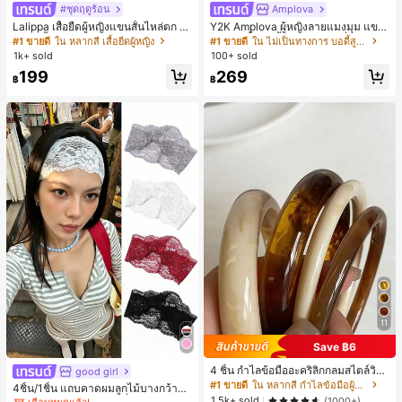
#ชุดฤดูร้อน
Amplova
Lalippa เสื้อยืดผู้หญิงแขนสั้นไหล่ตก ค
Y2K Amplova ผู้หญิงลายแมงมุม แขน
อวีปกเสื้อ ลายพิมพ์ดิจิทัลลายทาง สไตล์
ยาว คอตั้ง บอดี้สูท, สไตล์แฟชั่นดาร์ก
#1 ขายดี
ใน หลากสี เสื้อยืดผู้หญิง
#1 ขายดี
ใน ไม่เป็นทางการ บอดี้สูทผู้หญิง
สปอร์ตแฟชั่นมินิมอล ของขวัญสำหรับเ
บอดี้สูทผู้หญิง บอดี้สูทฮาโลวีน บอดี้สูท
1k+ sold
100+ sold
พื่อน
ลายใยแมงมุม
199
269
฿
฿
11
#1 ขายดี
ใน ไม่เป็นทางการ เครื่องประดับผมผู้หญิง
Save ฿6
เกือบหมดแล้ว!
4 ชิ้น กำไลข้อมืออะคริลิกกลมสไตล์วินเ
good girl
#1 ขายดี
#1 ขายดี
ใน ไม่เป็นทางการ เครื่องประดับผมผู้หญิง
ใน ไม่เป็นทางการ เครื่องประดับผมผู้หญิง
ทจหรูหราสำหรับผู้หญิง, ดีไซน์เรียบง่าย
#1 ขายดี
ใน หลากสี กำไลข้อมือผู้หญิง
4ชิ้น/1ชิ้น แถบคาดผมลูกไม้บางกว้างยื
เกือบหมดแล้ว!
เกือบหมดแล้ว!
ทันสมัย, เหมาะสำหรับสวมใส่ในชีวิตปร
1.5k+ sold
ดหยุ่นสำหรับผู้หญิง, แฟชั่นอเนกประสง
(1000+)