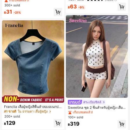
ะจำวันและโอกาสต่างๆ, ของขวัญสำหรั
#1 ขายดี
ใน ไม่เป็นทางการ เครื่องประดับผมผู้หญิง
ค์พรีเมียมหรูหราสไตล์มินิมอล ผ้าพันคอ
300+ sold
63
บเธอ
เกือบหมดแล้ว!
฿
-9%
เล็กๆ ห่วงผม อุปกรณ์เสริมผม, เหมาะสำ
31
หรับการออกไปข้างนอกประจำวัน, ลำล
฿
-21%
อง, งานปาร์ตี้, การเดินทาง, การพักผ่อ
น, การมัดผม, การจัดทรงผม, การแต่งห
น้า, การจับคู่ชุด, อุปกรณ์เสริมประดับผ
ม
#1 ขายดี
ใน สีกากี ชุดทูพีซสำหรับผู้หญิง
เกือบหมดแล้ว!
#ระเบียงชิลล์
#1 ขายดี
#1 ขายดี
ใน สีกากี ชุดทูพีซสำหรับผู้หญิง
ใน สีกากี ชุดทูพีซสำหรับผู้หญิง
Franclia เสื้อผู้หญิงสีพื้นลำลองอเนกปร
Sweetina ชุด 2 ชิ้นสำหรับผู้หญิง เสื้อก
เกือบหมดแล้ว!
เกือบหมดแล้ว!
ะสงค์สำหรับใส่ประจำวัน
#1 ขายดี
ใน ธรรมดา เสื้อผู้หญิง
ล้ามเข้ารูปพิมพ์ลายจุดสีบล็อกหลังเปิด
#1 ขายดี
ใน สีกากี ชุดทูพีซสำหรับผู้หญิง
และกางเกงขาสั้นเอวพับ
200+ sold
100+ sold
เกือบหมดแล้ว!
129
319
฿
฿