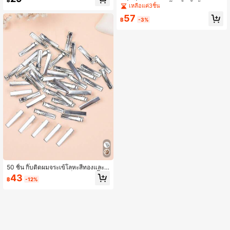
฿
ตัวล็อคตะขอสีสันสดใส โลหะผสมสังกะ
ะดับผม น่ารักมาก กิ๊บติดผมผีเสื้อเรซิน
เหลือแค่3ชิ้น
สี สำหรับสร้อยคอและสร้อยข้อมือ
3 มิติ สีสันไล่ระดับ
57
฿
-3%
50 ชิ้น กิ๊บติดผมจระเข้โลหะสีทองและสี
เงิน ออกแบบมาสำหรับเด็กผู้หญิง! กิ๊บติ
43
฿
-12%
ดผมอเนกประสงค์เหล่านี้เหมาะสำหรับส
วมใส่ทุกวัน เพิ่มความมีเสน่ห์ให้กับทุกท
รงผม