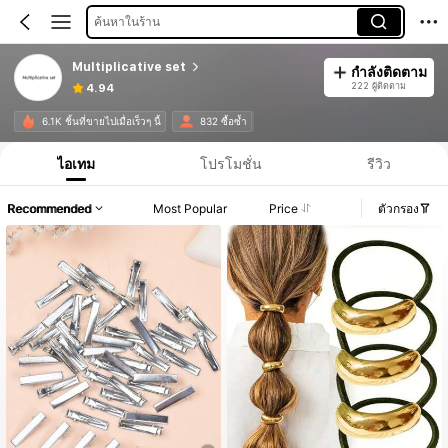
ค้นหาในร้าน
Multiplicative set
กำลังติดตาม
222 ผู้ติดตาม
4.94
6.1K ชิ้นที่ขายไปเมื่อเร็วๆ นี้
832 ซื้อซ้ำ
ไอเทม
โปรโมชั่น
รีวิว
Recommended
Most Popular
Price
ตัวกรอง