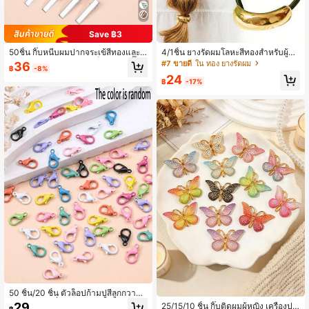
Save ฿3
50ชิ้น กิ๊บหนีบผมปากจระเข้สีทองและสี
4/1ชิ้น ยางรัดผมโลหะสีทองสำหรับผู้ห
เงิน, ออกแบบมาสำหรับเด็กผู้หญิง! กิ๊บติ
ญิง - ลวดลายเรขาคณิต ยางรัดผมยืดห
#7 ขายดี
ใน ทอง ยางรัดผม
36
฿
-8%
ดผมอเนกประสงค์เหล่านี้เหมาะสำหรับใ
ยุ่น เหมาะสำหรับผมหนา อุปกรณ์เสริมผ
24
ส่ในชีวิตประจำวัน เพิ่มเสน่ห์ให้กับทรงผ
ม
฿
-17%
มทุกทรง เหมาะสำหรับฤดูร้อนและเปิดเ
ทอม
50 ชิ้น/20 ชิ้น ตัวล็อปก้ามปูสีลูกกวาด
อุปกรณ์ทำเครื่องประดับ DIY สร้างสรรค์
29
25/15/10 ชิ้น กิ๊บติดผมผู้หญิง เครื่องปร