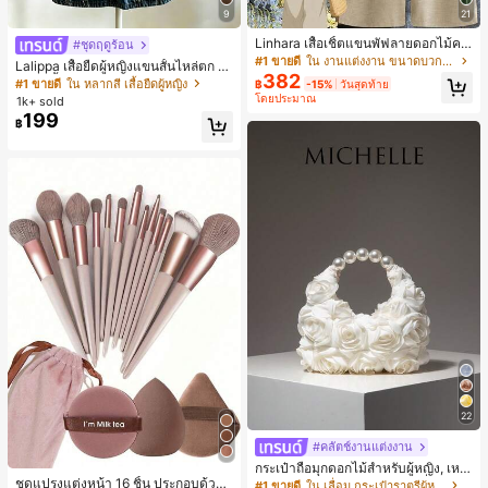
9
21
Linhara เสื้อเชิ้ตแขนพัฟลายดอกไม้คอ
#ชุดฤดูร้อน
ปกไม่สมมาตรสำหรับผู้หญิงไซส์ใหญ่ +
#1 ขายดี
ใน งานแต่งงาน ขนาดบวก Co-Ords
Lalippa เสื้อยืดผู้หญิงแขนสั้นไหล่ตก ค
กางเกงลำลองทรงหลวมเอวยางยืด 2 ชิ้
382
อวีปกเสื้อ ลายพิมพ์ดิจิทัลลายทาง สไตล์
#1 ขายดี
ใน หลากสี เสื้อยืดผู้หญิง
฿
-15%
วันสุดท้าย
น สำหรับฤดูใบไม้ผลิ/ฤดูร้อน
สปอร์ตแฟชั่นมินิมอล ของขวัญสำหรับเ
โดยประมาณ
1k+ sold
พื่อน
199
฿
22
#คลัตช์งานแต่งงาน
กระเป๋าถือมุกดอกไม้สำหรับผู้หญิง, เหม
ชุดแปรงแต่งหน้า 16 ชิ้น ประกอบด้วยแ
าะสำหรับชุดราตรี, ชุดบอล, เครื่องประ
#1 ขายดี
ใน เลื่อม กระเป๋าราตรีผู้หญิง