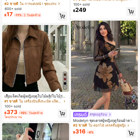
ปรงแต่งหน้า 13 ชิ้น, ฟองน้ำแต่งหน้ารู
ดับงานแต่งงาน, กระเป๋าสตางค์สุภาพส
#2 ขายดี
ใน การแต่งหน้า ชุดแปรง
100+ sold
ปหยดน้ำ 1 ชิ้น, แปรงแป้งรองพื้นกลม 1
ตรีหรูหรา, ของขวัญสำหรับผู้หญิง (ลาย
600+ sold
249
฿
ชิ้น และฟองน้ำแต่งหน้ารูปสามเหลี่ยม
สุ่ม)
17
฿
-11%
2 วันสุดท้าย
1 ชิ้น - ชุดคลาสสิก ทำจากขนสังเคราะ
ห์นุ่มและเป็นมิตรต่อผิว เหมาะสำหรับผู้
หญิงและเด็กผู้หญิง เหมาะสำหรับฤดูใบ
ไม้ร่วงและฤดูหนาว
17
เสื้อแจ็คเก็ตผู้หญิงฤดูใบไม้ผลิ/ใบไม้ร่วง
สีพื้น หนังเทียม สไตล์ปกคอเสื้อ ซิปขึ้น
#1 ขายดี
ใน เครื่องบินทิ้งระเบิด แจ็คเก็ตผู้หญิง
แขนยาว สไตล์ลำลอง วิทยาลัย สนามบิ
6
100+ sold
น เสื้อนอก สีน้ำตาล สไตล์สบายๆ ฤดูใบ
373
฿
-15%
วันสุดท้าย
ไม้ร่วง
#ชุดฤดูร้อน
โดยประมาณ
Modelyn ชุดเดรสผู้หญิงฤดูร้อนผ้าตาข่
ายพิมพ์ลาย คอไม่สมมาตร จับจีบ หรูหร
#2 ขายดี
ใน ดอกไม้ เดรสสั้นผู้หญิง
า เซ็กซี่
316
฿
-4%