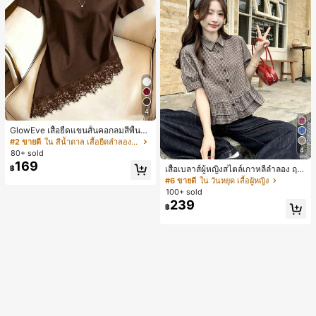
4
GlowEve เสื้อยืดแขนสั้นคอกลมสีพื้นลำ
ลองอเนกประสงค์สำหรับผู้หญิง
#2 ขายดี
ใน สีน้ำตาล เสื้อยืดลำลองพื้นฐาน
4
80+ sold
169
฿
เสื้อเบลาส์ผู้หญิงสไตล์เกาหลีลำลอง ฤดู
ใบไม้ผลิ/ฤดูร้อนใหม่ ชายระบาย ชิคแล
#6 ขายดี
ใน วันหยุด เสื้อผู้หญิง
ะหรูหรา
100+ sold
239
฿