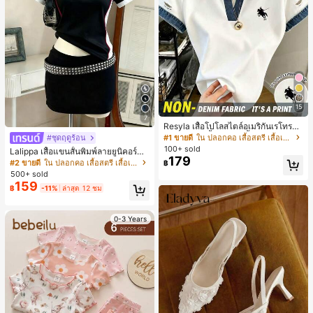
15
7
Resyla เสื้อโปโลสไตล์อเมริกันเรโทรสำ
หรับผู้หญิง, เสื้อยืดแขนสั้นสำหรับผู้หญิ
#1 ขายดี
ใน ปลอกคอ เสื้อสตรี เสื้อเบลาส์ & Tee
#ชุดฤดูร้อน
ง, ลายม้า, สไตล์ Y2K, เสื้อโปโลแขนสั้น
100+ sold
Lalippa เสื้อแขนสั้นพิมพ์ลายยูนิคอร์นล
แบบคัลเลอร์บล็อกสำหรับผู้หญิง
179
ายทางสีตัดกันสำหรับผู้หญิง สไตล์วิทย
#2 ขายดี
ใน ปลอกคอ เสื้อสตรี เสื้อเบลาส์ & Tee
฿
าลัย
500+ sold
159
฿
-11%
ล่าสุด 12 ชม
0-3 Years