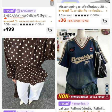
5
Misscheering กาวติดเล็บปลอม 20 กรั
ม แรงยึดสูง เจลสติกเกอร์เล็บนุ่ม แห้งเร็
#1 ขายดี
ใน กาวติดเล็บ กาวติดเล็บและสารยึดติด
SheCarry
#1 ขายดี
ใน บรรยากาศฤดูร้อน กระเป๋าหูหิ้วด้านบนผู้หญิง
ว เหมาะสำหรับผู้เริ่มต้นทำเล็บ ติดทนน
1.5k+ sold
เกือบหมดแล้ว!
(1000+)
SHECARRY กระเป๋าถือสตรี, สีขาว, แฟ
าน
ชั่น, สง่างาม, วันหยุด, งานปาร์ตี้
36
#1 ขายดี
#1 ขายดี
ใน บรรยากาศฤดูร้อน กระเป๋าหูหิ้วด้านบนผู้หญิง
ใน บรรยากาศฤดูร้อน กระเป๋าหูหิ้วด้านบนผู้หญิง
฿
-8%
ล่าสุด 12 ชม
เกือบหมดแล้ว!
เกือบหมดแล้ว!
300+ sold
(100+)
499
#1 ขายดี
ใน บรรยากาศฤดูร้อน กระเป๋าหูหิ้วด้านบนผู้หญิง
฿
เกือบหมดแล้ว!
12
#ชุดฤดูร้อน
Lalippa เสื้อยืดคอวีผู้หญิง, เสื้อยืดสีน้ำเ
งินสไตล์มินิมอลเรโทร, เสื้อยืดผู้หญิงทร