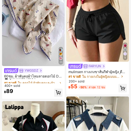
5
23
FARYUN
YWGSDZ
#1 ขายดี
ใน ดอกไม้ ผ้าพันคอและผ้าพันคอผู้หญิง
mulinsen กางเกงขาสั้นกีฬาผู้หญิง ดีไซ
น์ปลายเปิด เอวยืดหยุ่น กางเกงขาสั้น
ลูกค้ากลับมาซื้อซ้ำ!
60ซม. ผ้าพันคอผ้าไหมลายดอกไม้ Dit
#1 ขายดี
ใน กางเกงในผู้หญิงแบบแอคทีฟ
ลำลองกีฬาฤดูร้อน ความยาว 3/4
sy สีเบจ, เครื่องประดับใหม่สำหรับผู้หญิ
#1 ขายดี
#1 ขายดี
ใน ดอกไม้ ผ้าพันคอและผ้าพันคอผู้หญิง
ใน ดอกไม้ ผ้าพันคอและผ้าพันคอผู้หญิง
200+ sold
งฤดูใบไม้ผลิ/ฤดูใบไม้ร่วง, ผ้าพันคอผืน
55
400+ sold
ลูกค้ากลับมาซื้อซ้ำ!
ลูกค้ากลับมาซื้อซ้ำ!
฿
-50%
ล่าสุด 12 ชม
บางอเนกประสงค์หรูหรา
89
#1 ขายดี
ใน ดอกไม้ ผ้าพันคอและผ้าพันคอผู้หญิง
฿
ลูกค้ากลับมาซื้อซ้ำ!