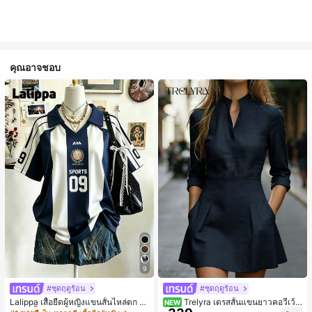
คุณอาจชอบ
9
#ชุดฤดูร้อน
#ชุดฤดูร้อน
Lalippa เสื้อยืดผู้หญิงแขนสั้นไหล่ตก ค
Trelyra เดรสสั้นแขนยาวคอวีเว้า
NEW
อวีปกเสื้อ ลายพิมพ์ดิจิทัลลายทาง สไตล์
สีพื้นสำหรับผู้หญิง