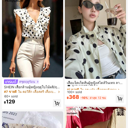
#1 ขายดี
ใน กระเป๋า เสื้อคลุมลำลอง
#ชุดฤดูร้อน
ลูกค้ากลับมาซื้อซ้ำ!
เสื้อแจ็คเก็ตสั้นผู้หญิงสไตล์วินเทจ ลายจุ
ดขนาดใหญ่ คอตั้ง เอวเข้ารูป แขนพอง
SHEIN เสื้อกล้ามผู้หญิงฤดูใบไม้ผลิ/ฤดูร้
#1 ขายดี
#1 ขายดี
ใน กระเป๋า เสื้อคลุมลำลอง
ใน กระเป๋า เสื้อคลุมลำลอง
ทรงหลวม แฟชั่นอเนกประสงค์ สำหรับใ
อน ใหม่ สไตล์มินิมอลลำลองหรูหรา สีบ
#7 ขายดี
ใน คอวีลึก เสื้อสตรี เสื้อเบลาส์ & Tee
100+ sold
ลูกค้ากลับมาซื้อซ้ำ!
ลูกค้ากลับมาซื้อซ้ำ!
ส่ประจำวันและไปเที่ยวพักผ่อน
ล็อก ลายจุด คอวี แพตช์เวิร์ก ชายระบา
368
60+ sold
#1 ขายดี
ใน กระเป๋า เสื้อคลุมลำลอง
฿
-10%
ล่าสุด 12 ชม
ย แขนกุด ทรงเข้ารูป อเนกประสงค์, เสื้อ
129
ลูกค้ากลับมาซื้อซ้ำ!
฿
ผู้หญิงฤดูใบไม้ผลิ/ฤดูร้อน, เสื้อหรูหราผู้
หญิง, เสื้อเที่ยวพักผ่อนผู้หญิง