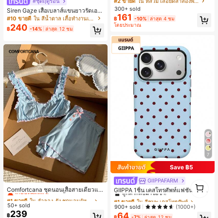
#2 ขายดี
ใน หลวม เสื้อยืดลำลองพื้นฐาน
#ชุดฤดูร้อน
งหลวมสบาย, พิมพ์ตัวอักษรและตัวเลข
300+ sold
Siren Gaze เสื้อเบลาส์แขนยาวรัดเอว
ภาษาอังกฤษ, เสื้อสำหรับออกไปเที่ยวฤ
161
ลายจุดสีน้ำตาลใหม่สำหรับฤดูใบไม้ร่ว
#10 ขายดี
ใน สีน้ำตาล เสื้อทำงานเนื้อผ้านุ่ม
฿
-10%
ล่าสุด 4 ชม
ดูร้อน, ลวดลายดีไซน์, ความรู้สึกพรีเมีย
งสำหรับผู้หญิง
โดยประมาณ
240
ม, ลำลองอเนกประสงค์, สวมใส่ประจำวั
฿
-14%
ล่าสุด 12 ชม
น, กลางแจ้ง, ช้อปปิ้ง, การเดินทาง, เสื้อ
ผ้ากลางแจ้ง
7
Save ฿5
#1 ขายดี
ใน ลำลอง-ยัง ชุดนอนผู้หญิง
GIIPPAFARM
#1 ขายดี
ใน สีชมพู เคสโทรศัพท์
1
เกือบหมดแล้ว!
Comfortcana ชุดนอนเสื้อสายเดี่ยวแต่
ลูกค้ากลับมาซื้อซ้ำ!
GIIPPA 1ชิ้น เคสโทรศัพท์แฟชั่นลายจุด
1
งระบายและกางเกงขาสั้นสำหรับผู้หญิง
สีฟ้าอ่อนสีแดงเลือดหมู ฐานสีชมพูอ่อน
#1 ขายดี
#1 ขายดี
ใน ลำลอง-ยัง ชุดนอนผู้หญิง
ใน ลำลอง-ยัง ชุดนอนผู้หญิง
#1 ขายดี
#1 ขายดี
ใน สีชมพู เคสโทรศัพท์
ใน สีชมพู เคสโทรศัพท์
พร้อมลายจุดสีเขียว เคสโทรศัพท์ 17 Pr
50+ sold
เกือบหมดแล้ว!
เกือบหมดแล้ว!
ลูกค้ากลับมาซื้อซ้ำ!
ลูกค้ากลับมาซื้อซ้ำ!
900+ sold
(1000+)
o Max, เหมาะสำหรับโทรศัพท์ 16 Pro
239
64
#1 ขายดี
ใน ลำลอง-ยัง ชุดนอนผู้หญิง
#1 ขายดี
ใน สีชมพู เคสโทรศัพท์
฿
Max, 15 Pro Max, 14 Pro Max, เคสโ
฿
-7%
ล่าสุด 12 ชม