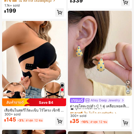
339
#1 ขายดี
ใน หลากสี เสื้อยืดผู้หญิง
฿
สปอร์ตแฟชั่นมินิมอล ของขวัญสำหรับเ
1.1k+ sold
พื่อน
199
฿
Alley Deep Jewelry
#1 ขายดี
ใน โบโฮ ต่างหูผู้หญิง
Save ฿4
ลูกค้ากลับมาซื้อซ้ำ!
ต่างหูโลหะรูปตัว C 1 คู่ เคลือบหยดสีเห
เสื้อชั้นในสตรีไร้ตะเข็บ ไร้โครง เซ็กซี่ ด้
ลือง ลายจุดสีน้ำเงิน สไตล์ยุโรปและอเม
เกือบหมดแล้ว!
#1 ขายดี
#1 ขายดี
ใน โบโฮ ต่างหูผู้หญิง
ใน โบโฮ ต่างหูผู้หญิง
านข้างไม่ลื่น แผ่นรองถอดได้ ลายไขว้ห
300+ sold
ริกัน แฟชั่นส่วนตัว หวานและสง่างาม
300+ sold
ลูกค้ากลับมาซื้อซ้ำ!
ลูกค้ากลับมาซื้อซ้ำ!
ลัง ไร้สาย สบายตลอดวัน
สำหรับผู้หญิงและเด็กหญิง สำหรับการเ
145
35
฿
-3%
ล่าสุด 12 ชม
เกือบหมดแล้ว!
เกือบหมดแล้ว!
#1 ขายดี
ใน โบโฮ ต่างหูผู้หญิง
฿
-10%
ล่าสุด 12 ชม
ดินทาง งานแต่งงาน ปาร์ตี้ วันเกิด ของ
ลูกค้ากลับมาซื้อซ้ำ!
ขวัญคริสต์มาส 2026
เกือบหมดแล้ว!