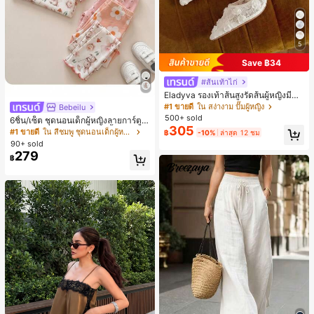
5
Save ฿34
#ส้นเท้าไก่
Eladyva รองเท้าส้นสูงรัดส้นผู้หญิงมีดอ
กไม้ประดับตาข่ายเสริมและสามารถสว
#1 ขายดี
ใน สง่างาม ปั๊มผู้หญิง
Bebeilu
มได้สองแบบ ส้นสูง 7 ซม. รูปแบบโรมัน
500+ sold
6ชิ้น/เซ็ต ชุดนอนเด็กผู้หญิงลายการ์ตูน
หรูหรา ส้นเข็ม ลุคเทพนิยาย
305
หมีและดอกไม้ คอกลม แขนสั้น กางเกง
#1 ขายดี
ใน สีชมพู ชุดนอนเด็กผู้หญิง
฿
-10%
ล่าสุด 12 ชม
ขาสั้น ขอบระบาย สวมใส่สบาย
90+ sold
279
฿