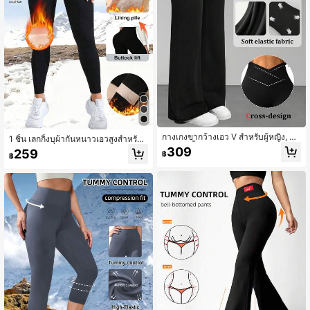
กางเกงขากว้างเอว V สำหรับผู้หญิง, กา
1 ชิ้น เลกกิ้งบุผ้ากันหนาวเอวสูงสำหรับผู้
งเกงเลกกิ้งเอวสูงยางยืดไขว้ขาเรียว, กา
หญิง - กางเกงกันหนาวหนายืดหยุ่น เห
309
259
฿
งเกงจ็อกเกอร์โยคะลำลอง, ผ้าทึบแสง, ส
฿
มาะสำหรับใส่กลางแจ้ง ผ้าสีทึบไม่โปร่ง
บาย & นุ่มนวลสำหรับกีฬา
แสงช่วยให้ขาดูยาวขึ้น หนาและอบอุ่น
ซับในนุ่ม วัสดุยืดหยุ่น ทางเลือกที่เหมาะ
สำหรับผู้ที่ชื่นชอบอากาศหนาวเย็น, กีฬ
าสีดำสำหรับฤดูหนาว