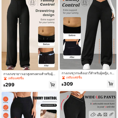
กางเกงขากระดิ่งเอววีสำหรับผู้หญิง, กา
กางเกงขายาวเอวสูงทรงตรงสำหรับผู้ห
งเกงเลกกิ้งรัดรูปเอวยางยืดไขว้กัน, กาง
เหลือแค่8ชิ้น
ญิง - ผ้ายืดปานกลาง, กางเกงขายาวทร
เหลือแค่8ชิ้น
เกงกีฬาโยคะจ็อกกิ้งแฟชั่นลำลอง, ผ้าทึ
งหลวมสีพื้นสำหรับใส่ทำงานและลำลอ
309
299
บแสง, สบายและนุ่ม, เหมาะสำหรับโยค
฿
ง, เหมาะสำหรับฤดูใบไม้ผลิ ฤดูร้อน ฤดู
฿
ะประจำวัน, วิ่ง, ปั่นจักรยาน
ใบไม้ร่วง, สง่างามและสวมใส่สบาย, ชุ
ดลำลองฤดูใบไม้ผลิ, ดีไซน์ขากว้าง สี
ดำ