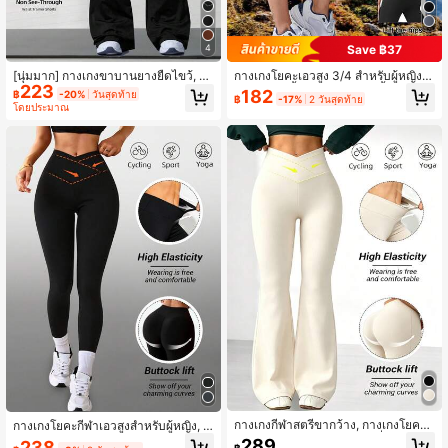
Save ฿37
4
[นุ่มมาก] กางเกงขาบานยางยืดไขว้, กา
กางเกงโยคะเอวสูง 3/4 สำหรับผู้หญิง,
223
งเกงเอวสูงสไตล์มินิมอลสำหรับการเดิน
กางเกงเลกกิ้งออกกำลังกายสีพื้นแบบยื
182
฿
-20%
วันสุดท้าย
฿
-17%
2 วันสุดท้าย
ทาง & โยคะ, เลกกิ้งกีฬาเซ็กซี่แบบสบา
ด, กางเกงขาสั้นปั่นจักรยานฟิตเนสอเน
โดยประมาณ
ยๆ, กางเกงขาบานดีไซน์ยกก้น 1 ชิ้น, ชุ
กประสงค์, กางเกงรัดรูปโยคะยกก้นน้ำห
ดกีฬาสำหรับผู้หญิง, ผ้าถัก, ยืดหยุ่น & ส
นักเบาและยืดหยุ่นสำหรับฤดูร้อน, ขอบเ
บาย, เหมาะสำหรับการสวมใส่ประจำวั
อวยางยืดผ้าถัก, เหมาะสำหรับการวิ่ง, ยิ
นและการออกกำลังกาย สีดำ ฤดูใบไม้ผ
ม และกิจกรรมกลางแจ้ง สีดำสำหรับเล่
ลิ
นกีฬา
กางเกงกีฬาสตรีขากว้าง, กางเกงโยคะแ
กางเกงโยคะกีฬาเอวสูงสำหรับผู้หญิง, ก
บบไขว้สไตล์วินเทจ, กางเกงวิ่งเอวสูงข
างเกงรัดรูปครอสโอเวอร์, กางเกงรัดรูปเ
289
238