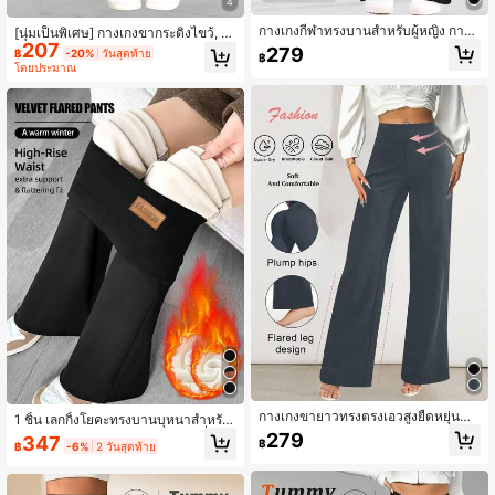
4
กางเกงกีฬาทรงบานสำหรับผู้หญิง กางเ
[นุ่มเป็นพิเศษ] กางเกงขากระดิ่งไขว้, ก
กงโยคะลายไขว้แบบเรโทร เอวสูง ขาก
207
างเกงโยคะและกางเกงทำงานเอวสูงแบ
279
฿
-20%
วันสุดท้าย
฿
ว้าง กางเกงเลกกิ้งวิ่ง ทรงหลวมอเนกปร
บมินิมอล, กางเกงเลกกิ้งกีฬาเซ็กซี่ลำลอ
โดยประมาณ
ะสงค์ สำหรับฤดูใบไม้ผลิ/ฤดูร้อน สไตล์
ง, กางเกงขากระดิ่งดีไซน์ยกก้น, ชุดกีฬา
สวยงาม
สำหรับสุภาพสตรี, ผ้าถัก, ยืดหยุ่นและใส่
สบาย, เหมาะสำหรับใส่ในชีวิตประจำวั
นและออกกำลังกาย สีดำ ฤดูใบไม้ผลิ
กางเกงขายาวทรงตรงเอวสูงยืดหยุ่นสำ
1 ชิ้น เลกกิ้งโยคะทรงบานบุหนาสำหรับ
หรับผู้หญิง สีดำ - กางเกงโยคะกีฬาแบบ
ผู้หญิง, กางเกงรัดรูปเอวสูงสำหรับปั่นจัก
279
347
฿
ลำลอง, ทรงสบาย, ขอบเอวยางยืด, กาง
฿
-6%
2 วันสุดท้าย
รยานกลางแจ้ง, กางเกงออกกำลังกายท
เกงขายาวทรงตรงอเนกประสงค์สำหรับ
รงบูทแคชชวล, กีฬาสีดำฟลีซ
ทุกฤดู, ผ้าทนทานสำหรับฤดูใบไม้ผลิ