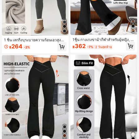
1ชิ้น กางเกงขาม้ากีฬาสำหรับผู้หญิง, เล
1 ชิ้น เลกกิ้งบุระบายความร้อนเอวสูงสำ
กกิ้งบุผ้าหนาให้ความอบอุ่น, กางเกงขา
หรับผู้หญิง - กางเกงระบายความร้อนห
362
264
฿
-7%
2 วันสุดท้าย
฿
-2%
ยาวรัดรูปเอวสูงยืดหยุ่นสำหรับฤดูหนาว
นานุ่มยืดหยุ่น เหมาะสำหรับสวมใส่กลา
สีดำ
งแจ้ง, ผ้าทึบแสง, ทำให้ขาดูเรียวยาว,
หนาและอบอุ่น, ซับในนุ่ม, วัสดุยืดหยุ่น,
ทางเลือกที่เหมาะสำหรับผู้ที่ชื่นชอบอาก
าศหนาวเย็น, กีฬาฤดูหนาว