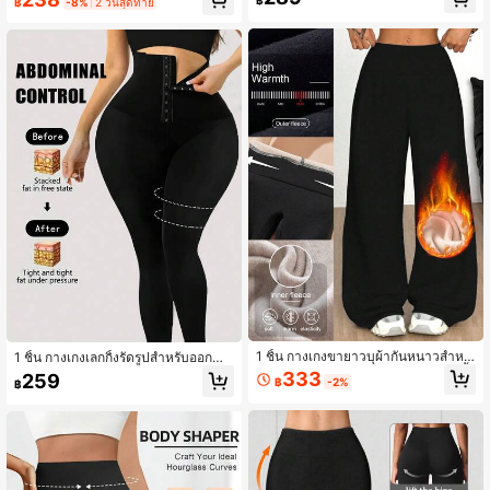
฿
฿
-8%
2 วันสุดท้าย
ากว้างสำหรับฤดูใบไม้ผลิ/ฤดูร้อน, กางเ
อวสูงรูปตัว V, กางเกงรัดรูปเอวสูงควบคุ
กงเลกกิ้งหลวมใส่ได้ทุกฤดู
มหน้าท้องไม่ซีทรู, เหมาะสำหรับใส่ในชี
วิตประจำวันและออกกำลังกาย, เพิ่มประ
สิทธิภาพการออกกำลังกายของคุณ!
1 ชิ้น กางเกงขายาวบุผ้ากันหนาวสำหรั
1 ชิ้น กางเกงเลกกิ้งรัดรูปสำหรับออกกำ
บผู้หญิง, กางเกงขายาวทรงขากว้างสีพื้
ลังกายฤดูร้อนสำหรับผู้หญิง, กางเกงคา
333
259
฿
-2%
฿
นเอวสูงหนาอบอุ่น, กางเกงกันหนาวหน
ปรีรัดรูปสีพื้นยกกระชับสบายยืดหยุ่น, ก
าป้องกันการเกิดขุย เหมาะสำหรับโยคะ,
างเกงชั้นในเก็บหน้าท้องเอวสูง, ผ้าถักโ
ฟิตเนส, วิ่ง, ผ้าถักยาว, โพลีเอสเตอร์แล
พลีเอสเตอร์สีดำสำหรับเล่นกีฬาฤดูใบไม้
ะสแปนเด็กซ์, สไตล์สปอร์ตและลำลอง,
ผลิ
ของขวัญวันหยุด สีดำ สปอร์ต