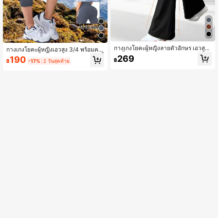
กางเกงโยคะผู้หญิงลายตัวอักษร เอวสูง
กางเกงโยคะผู้หญิงเอวสูง 3/4 พร้อมคว
ขาสั้นบาน ขากว้าง ยืดหยุ่น สไตล์คาร์โ
บคุมหน้าท้อง สีพื้น ยืดหยุ่น กางเกงเลกกิ้
269
190
฿
ก้ สำหรับกีฬา
฿
-17%
2 วันสุดท้าย
งออกกำลังกาย กางเกงขาสั้นกีฬาหลาย
ประโยชน์สำหรับยิม ปั่นจักรยาน เดินป่า
น้ำหนักเบาและนุ่มสำหรับฤดูร้อน เอวยื
ด เหมาะสำหรับการวิ่ง ยิม และกิจกรรม
กลางแจ้ง