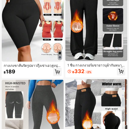
1 ชิ้น กางเกงวอร์มขายาวบุผ้ากันหนาว
กางเกงขาสั้นรัดรูปยาวถึงเข่าเอวสูงนุ่ม
สำหรับผู้หญิง, กางเกงขายาวเอวสูงสีพื้น
และยืดหยุ่น, กางเกงขาสั้นโยคะวิ่งควบ
332
189
฿
-2%
฿
หนาพิเศษ, กางเกงกันหนาวหนาพิเศษกั
คุมหน้าท้องทึบแสงสำหรับกีฬากลางแจ้
นขุย เหมาะสำหรับโยคะ, ฟิตเนส, วิ่ง, ผ้
ง, เลกกิ้งน้ำหนักเบาและหลากหลายสำ
าถักยาว, โพลีเอสเตอร์และสแปนเด็กซ์,
หรับบ้านและชายหาดสีดำฤดูร้อน
สไตล์สปอร์ตและลำลอง, ของขวัญวันห
ยุด สีดำ สปอร์ต