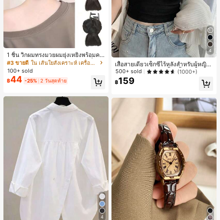
4
1 ชิ้น วิกผมทรงมวยผมยุ่งเหยิงพร้อมคลิ
ปหนีบผม, คลิปหนีบผมสังเคราะห์ที่ได้รั
#3 ขายดี
ใน เส้นใยสังเคราะห์ เครื่องประดับผมผู้หญิง
เสื้อสายเดี่ยวเซ็กซี่ไร้หลังสำหรับผู้หญิง
บการอัปเกรดแฟชั่น, วิกผมเส้นใยทนคว
พร้อมบราแบบมีฟองน้ำ, เสื้อกล้ามแขน
100+ sold
500+ sold
(1000+)
ามร้อนสูงที่ออกแบบมาสำหรับผู้หญิง, ใ
กุด, เสื้อลำลองสีดำสำหรับฤดูร้อน
44
159
฿
-25%
2 วันสุดท้าย
ช้งานง่ายโดยไม่ต้องใช้เครื่องมือ, เหมา
฿
ะสำหรับสไตล์สบายๆ, อุปกรณ์เสริมผมที่
สมบูรณ์แบบสำหรับผู้หญิง คลิปหนีบผม
คลิปหนีบผมสบายๆ แฟชั่นผม คลิปหนีบ
ผมหรูหรา ฤดูร้อน ชายหาด วันหยุด
4