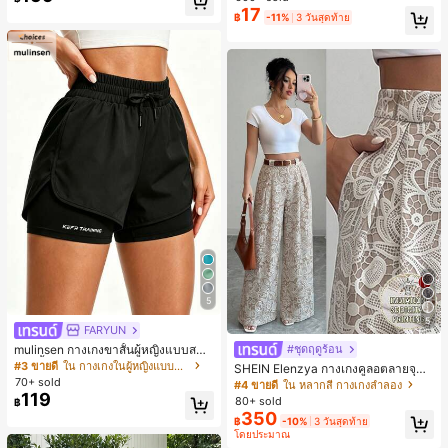
มียม, ลำลองอเนกประสงค์, สวมใส่ประ
ชิ้น และฟองน้ำแต่งหน้ารูปสามเหลี่ยม
17
฿
-11%
3 วันสุดท้าย
จำวัน, กลางแจ้ง, ช้อปปิ้ง, การเดินทาง
1 ชิ้น - ชุดคลาสสิก ทำจากขนสังเคราะ
เสื้อผ้ากลางแจ้ง
ห์นุ่มและเป็นมิตรต่อผิว เหมาะสำหรับผู้
หญิงและเด็กผู้หญิง เหมาะสำหรับฤดูใบ
ไม้ร่วงและฤดูหนาว
5
5
FARYUN
mulinsen กางเกงขาสั้นผู้หญิงแบบสบา
#ชุดฤดูร้อน
ยๆ สีพื้น หลวม อเนกประสงค์ กางเกงขา
#3 ขายดี
ใน กางเกงในผู้หญิงแบบแอคทีฟ
SHEIN Elenzya กางเกงคูลอตลายจุดเ
สั้นกีฬา 2-In-1 สำหรับวิ่ง ฟิตเนส และก
70+ sold
อวสูงแบบใหม่สำหรับฤดูใบไม้ผลิ/ฤดูร้อ
#4 ขายดี
ใน หลากสี กางเกงลำลอง
ารฝึกซ้อมกีฬาในฤดูร้อน
น, สไตล์หรูหราเหมาะสำหรับใส่ในชีวิต
119
80+ sold
฿
ประจำวันและทำงาน, ให้ความรู้สึกวินเ
350
฿
-10%
3 วันสุดท้าย
ทจสำหรับฤดูรับปริญญา, เทศกาลดนตร
โดยประมาณ
ี, การแข่งม้าดาร์บี้, วันประกาศอิสรภาพ