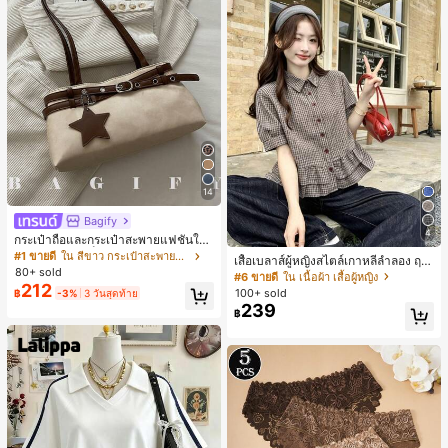
14
Bagify
4
กระเป๋าถือและกระเป๋าสะพายแฟชั่นให
ม่ ตกแต่งด้วยเข็มขัด เหมาะสำหรับงาน
#1 ขายดี
ใน สีขาว กระเป๋าสะพายผู้หญิง
เสื้อเบลาส์ผู้หญิงสไตล์เกาหลีลำลอง ฤดู
ปาร์ตี้ การรวมตัว การออกไปข้างนอก ก
80+ sold
ใบไม้ผลิ/ฤดูร้อนใหม่ ชายระบาย ชิคแล
#6 ขายดี
ใน เนื้อผ้า เสื้อผู้หญิง
ารท่องเที่ยว การช้อปปิ้ง และการใช้งาน
212
ะหรูหรา
100+ sold
฿
-3%
3 วันสุดท้าย
ประจำวัน สามารถเก็บเหรียญ โทรศัพท์
239
เหมาะสำหรับกระเป๋าทำงานของพนักง
฿
านออฟฟิศ นักศึกษามหาวิทยาลัย และ
พนักงานออฟฟิศ กระเป๋าผู้หญิงที่หรูหรา