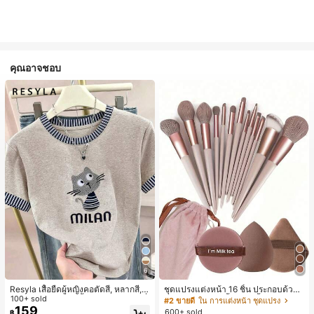
คุณอาจชอบ
6
Resyla เสื้อยืดผู้หญิงคอตัดสี, หลากสี, ล
ชุดแปรงแต่งหน้า 16 ชิ้น ประกอบด้วยแ
ายพิมพ์แมวน่ารัก, เสื้อสำหรับออกไปเที่
100+ sold
ปรงแต่งหน้า 13 ชิ้น, ฟองน้ำแต่งหน้ารู
#2 ขายดี
ใน การแต่งหน้า ชุดแปรง
ยวฤดูร้อน, ดีไซน์กราฟิก, ความรู้สึกพรีเ
ปหยดน้ำ 1 ชิ้น, แปรงแป้งรองพื้นกลม 1
159
600+ sold
฿