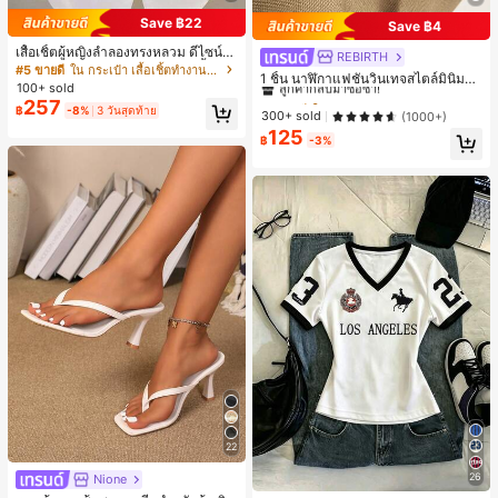
Save ฿22
Save ฿4
เสื้อเชิ้ตผู้หญิงลำลองทรงหลวม ดีไซน์ผ่
REBIRTH
#1 ขายดี
ใน วินเทจ นาฬิกาควอทซ์ผู้หญิง
าหลัง คอปกพับ แขนยาว ผ้าทอสีพื้น กร
#5 ขายดี
ใน กระเป๋า เสื้อเชิ้ตทำงานมีกระเป๋า
ลูกค้ากลับมาซื้อซ้ำ!
1 ชิ้น นาฬิกาแฟชั่นวินเทจสไตล์มินิมอล
ะเป๋าผ่าหน้าติดกระดุม สไตล์เรียบหรูสำ
100+ sold
เลขโรมันสำหรับผู้หญิง เหมาะสำหรับก
#1 ขายดี
#1 ขายดี
ใน วินเทจ นาฬิกาควอทซ์ผู้หญิง
ใน วินเทจ นาฬิกาควอทซ์ผู้หญิง
หรับใส่ไปทำงานและใส่ประจำวัน ฤดูใ
257
ารตกแต่งประจำวัน
฿
-8%
3 วันสุดท้าย
บไม้ผลิ/ใบไม้ร่วง สีขาว ลุคสมาร์ทแคช
ลูกค้ากลับมาซื้อซ้ำ!
ลูกค้ากลับมาซื้อซ้ำ!
300+ sold
(1000+)
ชวล
125
#1 ขายดี
ใน วินเทจ นาฬิกาควอทซ์ผู้หญิง
฿
-3%
ลูกค้ากลับมาซื้อซ้ำ!
22
26
Nione