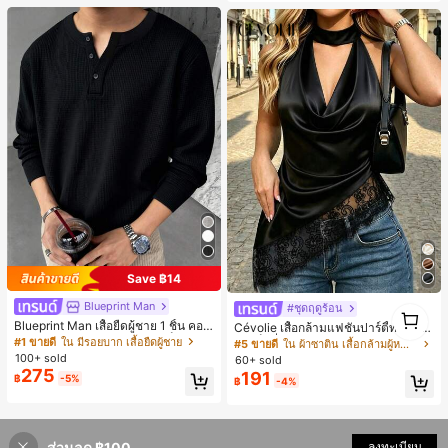
รับฤดูหนาวที่อบอุ่น, รองเท้าแตะผ้ากำม
ะหยี่น่ารัก, ของขวัญปีใหม่/วันวาเลนไท
น์ในอุดมคติ, รองเท้าแตะคู่รัก, ของขวั
ญวันแม่, สวน, ของตกแต่งห้องครัว, ฤดู
ร้อน, ชายหาด, ของใช้จำเป็นสำหรับกา
รเดินทาง, ของตกแต่งห้อง, นุ่มนิ่ม, การ
สำเร็จการศึกษา, ชั้นวางรองเท้า, ประห
ยัดพื้นที่จัดเก็บ, กลางแจ้ง, สวน, พิธีสำเ
ร็จการศึกษา, พิธีจบการศึกษา, ยินดีด้ว
ยบัณฑิต, บัณฑิตที่สำเร็จการศึกษา, ผู้ก
ล่าวคำอำลา, เรียนจบ, งานเลี้ยงจบการ
ศึกษา
Save ฿14
Blueprint Man
#ชุดฤดูร้อน
1
1
Blueprint Man เสื้อยืดผู้ชาย 1 ชิ้น คอเ
Cévolie เสื้อกล้ามแฟชั่นปาร์ตี้ทรงเข้า
ฮนลีย์ ผ้าถักลายวาฟเฟิล คอวีเล็ก ทรงห
รูป เซ็กซี่ คอเดรป คอคาวล์ จับย่น แต่ง
#1 ขายดี
ใน มีรอยบาก เสื้อยืดผู้ชาย
#5 ขายดี
ใน ผ้าซาติน เสื้อกล้ามผู้หญิง & Camis
ลวม บาง ระบายอากาศได้ดี ใส่สบาย มี
ลูกไม้ ดีไซน์ต่อผ้า เปิดหลัง แขนกุด
100+ sold
60+ sold
กระดุม สไตล์ Old Money ทรงยุโรป ไซ
275
191
฿
-5%
ส์ใหญ่กว่าปกติ กรุณาเลือกไซส์เล็กลงเพื่
฿
-4%
อให้พอดีขึ้น
ส่วนลด ฿100
ลงทะเบียน