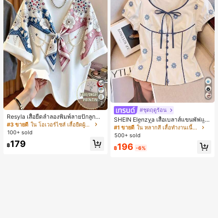
7
#ชุดฤดูร้อน
Resyla เสื้อยืดลำลองพิมพ์ลายปักลูกปัด
SHEIN Elenzya เสื้อเบลาส์แขนพัฟแต่
รูปโบว์ขนาดใหญ่สำหรับผู้หญิง
#3 ขายดี
ใน โอเวอร์ไซส์ เสื้อยืดผู้หญิง
งระบายสีพื้นสีน้ำเงินสำหรับผู้หญิง, เสื้อ
#1 ขายดี
ใน หลากสี เสื้อทำงานเนื้อผ้านุ่ม
100+ sold
ครอปเข้ารูปผูกโบว์คอวีตัดกันสำหรับฤ
500+ sold
ดูร้อน
179
196
฿
฿
-6%