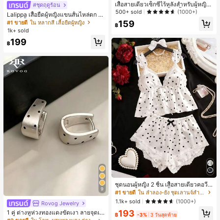
เสื้อสายเดี่ยวเซ็กซี่ไร้หลังสำหรับผู้หญิง
#ชุดฤดูร้อน
พร้อมบราแบบมีฟองน้ำ, เสื้อกล้ามแขน
500+ sold
(1000+)
Lalippa เสื้อยืดผู้หญิงแขนสั้นไหล่ตก ค
กุด, เสื้อลำลองสีดำสำหรับฤดูร้อน
อวีปกเสื้อ ลายพิมพ์ดิจิทัลลายทาง สไตล์
159
#1 ขายดี
ใน หลากสี เสื้อยืดผู้หญิง
฿
สปอร์ตแฟชั่นมินิมอล ของขวัญสำหรับเ
1k+ sold
พื่อน
199
฿
ชุดนอนผู้หญิง 2 ชิ้น เสื้อสายเดี่ยวคอวีลู
9
กไม้ พร้อมกางเกงขาสั้นแต่งลูกไม้ แต่ง
#1 ขายดี
ใน ลำลอง-ยัง ชุดเลานจ์สำหรับผู้หญิง
โบว์ที่เอว ชุดลำลองผู้หญิงนุ่มสบายน่ารั
1.1k+ sold
(1000+)
Rovog Jewelry
ก สไตล์เอสเธติก
193
1 คู่ ต่างหูห่วงทองแดงขัดเงา ลายจุดเร
฿
-3%
3 วันสุดท้าย
ขาคณิตสไตล์มินิมอล เหมาะสำหรับสว