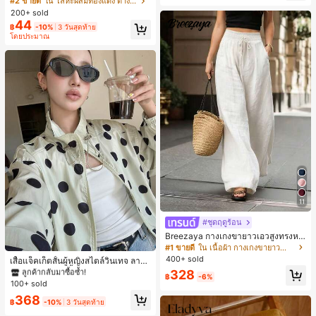
#2 ขายดี
ใน โลหะผสมทองแดง ต่างหูผู้หญิง
มใส่ประจำวันแบบสบายๆ สำหรับผู้หญิง
200+ sold
44
฿
-10%
3 วันสุดท้าย
โดยประมาณ
11
#ชุดฤดูร้อน
Breezaya กางเกงขายาวเอวสูงทรงหล
วมขาบานสำหรับผู้หญิง สีขาวเรียบหรูส
#1 ขายดี
ใน กระเป๋า เสื้อคลุมลำลอง
#1 ขายดี
ใน เนื้อผ้า กางเกงขายาวลำลองผ้า
ไตล์ชิค เหมาะสำหรับใส่เที่ยวทะเล วันห
400+ sold
ลูกค้ากลับมาซื้อซ้ำ!
เสื้อแจ็คเก็ตสั้นผู้หญิงสไตล์วินเทจ ลายจุ
ยุดพักผ่อนฤดูร้อน ลุคสบายๆ ใส่ได้หลา
ดขนาดใหญ่ คอตั้ง เอวเข้ารูป แขนพอง
#1 ขายดี
#1 ขายดี
ใน กระเป๋า เสื้อคลุมลำลอง
ใน กระเป๋า เสื้อคลุมลำลอง
328
ยโอกาสในชีวิตประจำวัน
฿
-6%
ทรงหลวม แฟชั่นอเนกประสงค์ สำหรับใ
100+ sold
ลูกค้ากลับมาซื้อซ้ำ!
ลูกค้ากลับมาซื้อซ้ำ!
ส่ประจำวันและไปเที่ยวพักผ่อน
#1 ขายดี
ใน กระเป๋า เสื้อคลุมลำลอง
368
฿
-10%
3 วันสุดท้าย
ลูกค้ากลับมาซื้อซ้ำ!