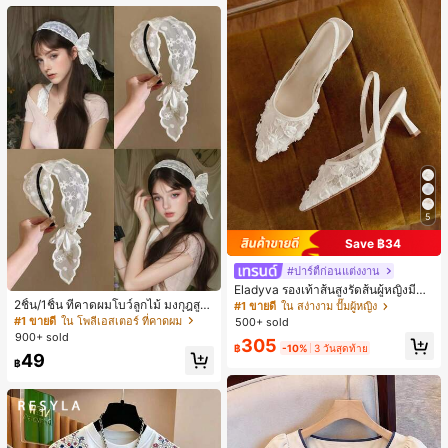
5
Save ฿34
#ปาร์ตี้ก่อนแต่งงาน
Eladyva รองเท้าส้นสูงรัดส้นผู้หญิงมีดอ
กไม้ประดับตาข่ายเสริมและสามารถสว
2ชิ้น/1ชิ้น ที่คาดผมโบว์ลูกไม้ มงกุฎสูง
#1 ขายดี
ใน สง่างาม ปั๊มผู้หญิง
มได้สองแบบ ส้นสูง 7 ซม. รูปแบบโรมัน
แถบกว้าง สีดำ สีขาว สำหรับใส่ประจำ
#1 ขายดี
ใน โพลีเอสเตอร์ ที่คาดผม
500+ sold
หรูหรา ส้นเข็ม ลุคเทพนิยาย
วัน กิ๊บติดผม ยางรัดผม (ลายปักดอกไม้
900+ sold
305
จัดวางแบบสุ่ม)
฿
-10%
3 วันสุดท้าย
49
฿