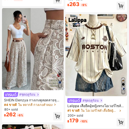
ตะชายหาดแฟชั่นสายไขว้ รองเท้าผู้ห
263
฿
-9%
ญิง สำหรับออฟฟิศ บ้าน กลางแจ้ง ดีไซ
น์หัวเหลี่ยม ชิคและหรูหรา สำหรับเดทไ
นท์
5
19
#ชุดฤดูร้อน
SHEIN Elenzya กางเกงคูลอตลายจุดเ
#ชุดฤดูร้อน
อวสูงแบบใหม่สำหรับฤดูใบไม้ผลิ/ฤดูร้อ
#4 ขายดี
ใน หลากสี กางเกงลำลอง
Lalippa เสื้อยืดผู้หญิงทรงโอเวอร์ไซส์ค
น, สไตล์หรูหราเหมาะสำหรับใส่ในชีวิต
80+ sold
วามยาวกลาง คอกลม ไหล่ตก ลายพิมพ์
#1 ขายดี
ใน โอเวอร์ไซส์ เสื้อยืดผู้หญิง
ประจำวันและทำงาน, ให้ความรู้สึกวินเ
262
ตัวอักษรและลายทางแนวตั้ง สไตล์แฟชั่
200+ sold
฿
-6%
ทจสำหรับฤดูรับปริญญา, เทศกาลดนตร
นมินิมอล ของขวัญให้เพื่อน
179
ี, การแข่งม้าดาร์บี้, วันประกาศอิสรภาพ
฿
-10%