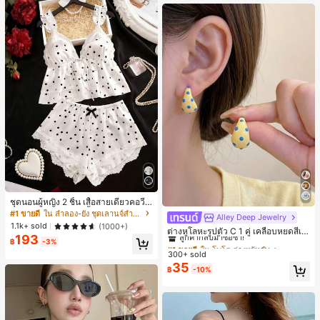
ชุดนอนผู้หญิง 2 ชิ้น เสื้อสายเดี่ยวคอวีลู
กไม้ พร้อมกางเกงขาสั้นแต่งลูกไม้ แต่ง
#1 ขายดี
ใน ลำลอง-ยัง ชุดเลานจ์สำหรับผู้หญิง
Alley Deep Jewelry
#1 ขายดี
ใน โบโฮ ต่างหูผู้หญิง
โบว์ที่เอว ชุดลำลองผู้หญิงนุ่มสบายน่ารั
1.1k+ sold
(1000+)
ลูกค้ากลับมาซื้อซ้ำ!
ต่างหูโลหะรูปตัว C 1 คู่ เคลือบหยดสีเห
ก สไตล์เอสเธติก
193
ลือง ลายจุดสีน้ำเงิน สไตล์ยุโรปและอเม
฿
-3%
เกือบหมดแล้ว!
#1 ขายดี
#1 ขายดี
ใน โบโฮ ต่างหูผู้หญิง
ใน โบโฮ ต่างหูผู้หญิง
ริกัน แฟชั่นส่วนตัว หวานและสง่างาม
300+ sold
ลูกค้ากลับมาซื้อซ้ำ!
ลูกค้ากลับมาซื้อซ้ำ!
สำหรับผู้หญิงและเด็กหญิง สำหรับการเ
35
เกือบหมดแล้ว!
เกือบหมดแล้ว!
#1 ขายดี
ใน โบโฮ ต่างหูผู้หญิง
฿
-10%
ดินทาง งานแต่งงาน ปาร์ตี้ วันเกิด ของ
ลูกค้ากลับมาซื้อซ้ำ!
ขวัญคริสต์มาส 2026
เกือบหมดแล้ว!