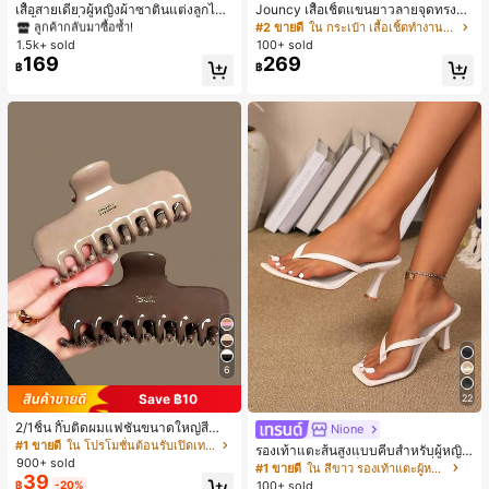
ลูกค้ากลับมาซื้อซ้ำ!
เสื้อสายเดี่ยวผู้หญิงผ้าซาตินแต่งลูกไม้
Jouncy เสื้อเชิ้ตแขนยาวลายจุดทรงหล
- เสื้อสายเดี่ยวฤดูร้อนสีคากีมีรอยผ่าด้า
วมสำหรับผู้หญิง
#1 ขายดี
#1 ขายดี
ใน สีกากี เสื้อสตรี เสื้อเบลาส์ & Tee
ใน สีกากี เสื้อสตรี เสื้อเบลาส์ & Tee
#2 ขายดี
ใน กระเป๋า เสื้อเชิ้ตทำงานมีกระเป๋า
นข้างที่น่าดึงดูดแบบสบายๆ
1.5k+ sold
100+ sold
ลูกค้ากลับมาซื้อซ้ำ!
ลูกค้ากลับมาซื้อซ้ำ!
169
269
#1 ขายดี
ใน สีกากี เสื้อสตรี เสื้อเบลาส์ & Tee
฿
฿
ลูกค้ากลับมาซื้อซ้ำ!
6
Save ฿10
22
2/1ชิ้น กิ๊บติดผมแฟชั่นขนาดใหญ่สีน้ำ
Nione
ตาลชานมสำหรับผู้หญิง เหมาะสำหรับก
#1 ขายดี
ใน โปรโมชั่นต้อนรับเปิดเทอม เครื่องประดับผมผู้หญิง
รองเท้าแตะส้นสูงแบบคีบสำหรับผู้หญิง
ารอาบน้ำ ล้างหน้า และจัดแต่งทรงผม
900+ sold
สไตล์คลาสสิก สีบล็อก สไตล์แฟรี่ฤดูร้อ
#1 ขายดี
ใน สีขาว รองเท้าแตะผู้หญิง
39
น ส้นเข็ม รองเท้าแตะแบบคีบ รองเท้าแ
100+ sold
฿
-20%