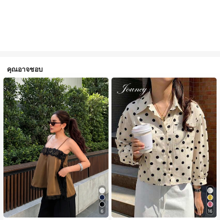
คุณอาจชอบ
6
16
#1 ขายดี
ใน สีกากี เสื้อสตรี เสื้อเบลาส์ & Tee