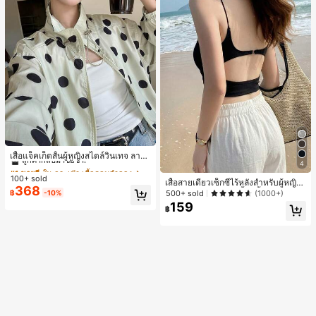
#1 ขายดี
ใน กระเป๋า เสื้อคลุมลำลอง
ลูกค้ากลับมาซื้อซ้ำ!
เสื้อแจ็คเก็ตสั้นผู้หญิงสไตล์วินเทจ ลายจุ
4
ดขนาดใหญ่ คอตั้ง เอวเข้ารูป แขนพอง
#1 ขายดี
#1 ขายดี
ใน กระเป๋า เสื้อคลุมลำลอง
ใน กระเป๋า เสื้อคลุมลำลอง
ทรงหลวม แฟชั่นอเนกประสงค์ สำหรับใ
100+ sold
ลูกค้ากลับมาซื้อซ้ำ!
ลูกค้ากลับมาซื้อซ้ำ!
เสื้อสายเดี่ยวเซ็กซี่ไร้หลังสำหรับผู้หญิง
ส่ประจำวันและไปเที่ยวพักผ่อน
368
#1 ขายดี
ใน กระเป๋า เสื้อคลุมลำลอง
พร้อมบราแบบมีฟองน้ำ, เสื้อกล้ามแขน
500+ sold
(1000+)
฿
-10%
กุด, เสื้อลำลองสีดำสำหรับฤดูร้อน
ลูกค้ากลับมาซื้อซ้ำ!
159
฿