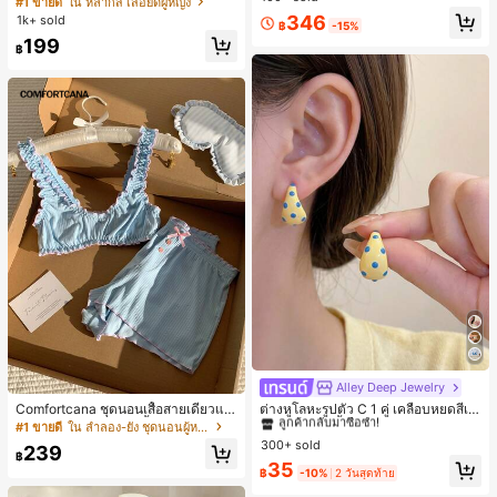
#1 ขายดี
ใน หลากสี เสื้อยืดผู้หญิง
ส่ประจำวันและไปเที่ยวพักผ่อน
สปอร์ตแฟชั่นมินิมอล ของขวัญสำหรับเ
ลูกค้ากลับมาซื้อซ้ำ!
346
1k+ sold
฿
-15%
พื่อน
199
฿
Alley Deep Jewelry
#1 ขายดี
ใน โบโฮ ต่างหูผู้หญิง
ลูกค้ากลับมาซื้อซ้ำ!
Comfortcana ชุดนอนเสื้อสายเดี่ยวแต่
ต่างหูโลหะรูปตัว C 1 คู่ เคลือบหยดสีเห
งระบายและกางเกงขาสั้นสำหรับผู้หญิง
ลือง ลายจุดสีน้ำเงิน สไตล์ยุโรปและอเม
#1 ขายดี
ใน ลำลอง-ยัง ชุดนอนผู้หญิง
#1 ขายดี
#1 ขายดี
ใน โบโฮ ต่างหูผู้หญิง
ใน โบโฮ ต่างหูผู้หญิง
ริกัน แฟชั่นส่วนตัว หวานและสง่างาม
300+ sold
ลูกค้ากลับมาซื้อซ้ำ!
ลูกค้ากลับมาซื้อซ้ำ!
239
สำหรับผู้หญิงและเด็กหญิง สำหรับการเ
฿
#1 ขายดี
ใน โบโฮ ต่างหูผู้หญิง
35
ดินทาง งานแต่งงาน ปาร์ตี้ วันเกิด ของ
฿
-10%
2 วันสุดท้าย
ลูกค้ากลับมาซื้อซ้ำ!
ขวัญคริสต์มาส 2026