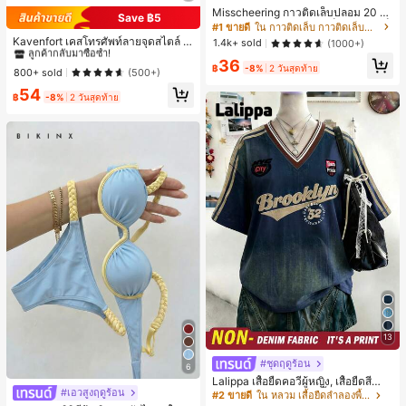
Misscheering กาวติดเล็บปลอม 20 กรั
Save ฿5
#2 ขายดี
ใน โพลก้า เคสโทรศัพท์
ม แรงยึดสูง เจลสติกเกอร์เล็บนุ่ม แห้งเร็
#1 ขายดี
ใน กาวติดเล็บ กาวติดเล็บและสารยึดติด
ว เหมาะสำหรับผู้เริ่มต้นทำเล็บ ติดทนน
ลูกค้ากลับมาซื้อซ้ำ!
Kavenfort เคสโทรศัพท์ลายจุดสไตล์ I
1.4k+ sold
(1000+)
าน
NS สุดอินเทรนด์, ใช้ได้กับ Apple 17, 1
#2 ขายดี
#2 ขายดี
ใน โพลก้า เคสโทรศัพท์
ใน โพลก้า เคสโทรศัพท์
36
6 Pro, กันกระแทก 15, สี Macaron Col
฿
-8%
2 วันสุดท้าย
ลูกค้ากลับมาซื้อซ้ำ!
ลูกค้ากลับมาซื้อซ้ำ!
800+ sold
(500+)
or Block 14, เคสนิ่ม 13, สไตล์ผู้หญิง, ล
#2 ขายดี
ใน โพลก้า เคสโทรศัพท์
54
ายเรขาคณิต, มินิมอล, สดใส & เรียบง่า
฿
-8%
2 วันสุดท้าย
ลูกค้ากลับมาซื้อซ้ำ!
ย, สไตล์ Color Block, Niche, สไตล์ IN
S
13
#ชุดฤดูร้อน
6
Lalippa เสื้อยืดคอวีผู้หญิง, เสื้อยืดสีน้ำเ
#เอวสูงฤดูร้อน
งินสไตล์มินิมอลเรโทร, เสื้อยืดผู้หญิงทร
#2 ขายดี
ใน หลวม เสื้อยืดลำลองพื้นฐาน