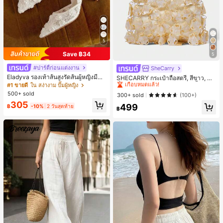
5
Save ฿34
5
#ปาร์ตี้ก่อนแต่งงาน
SheCarry
#1 ขายดี
ใน บรรยากาศฤดูร้อน กระเป๋าหูหิ้วด้านบนผู้หญิง
Eladyva รองเท้าส้นสูงรัดส้นผู้หญิงมีดอ
เกือบหมดแล้ว!
SHECARRY กระเป๋าถือสตรี, สีขาว, แฟ
กไม้ประดับตาข่ายเสริมและสามารถสว
ชั่น, สง่างาม, วันหยุด, งานปาร์ตี้
#1 ขายดี
ใน สง่างาม ปั๊มผู้หญิง
#1 ขายดี
#1 ขายดี
ใน บรรยากาศฤดูร้อน กระเป๋าหูหิ้วด้านบนผู้หญิง
ใน บรรยากาศฤดูร้อน กระเป๋าหูหิ้วด้านบนผู้หญิง
มได้สองแบบ ส้นสูง 7 ซม. รูปแบบโรมัน
500+ sold
เกือบหมดแล้ว!
เกือบหมดแล้ว!
300+ sold
(100+)
หรูหรา ส้นเข็ม ลุคเทพนิยาย
305
#1 ขายดี
ใน บรรยากาศฤดูร้อน กระเป๋าหูหิ้วด้านบนผู้หญิง
499
฿
-10%
2 วันสุดท้าย
฿
เกือบหมดแล้ว!