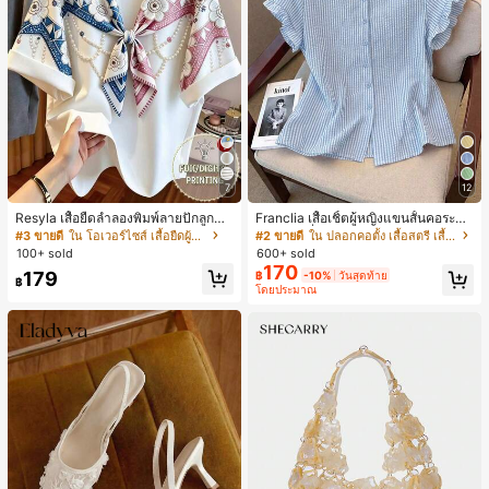
7
12
Resyla เสื้อยืดลำลองพิมพ์ลายปักลูกปัด
Franclia เสื้อเชิ้ตผู้หญิงแขนสั้นคอระบา
รูปโบว์ขนาดใหญ่สำหรับผู้หญิง
ยกระดุมเดี่ยวลายทาง
#3 ขายดี
ใน โอเวอร์ไซส์ เสื้อยืดผู้หญิง
#2 ขายดี
ใน ปลอกคอตั้ง เสื้อสตรี เสื้อเบลาส์ & Tee
100+ sold
600+ sold
170
179
฿
-10%
วันสุดท้าย
฿
โดยประมาณ