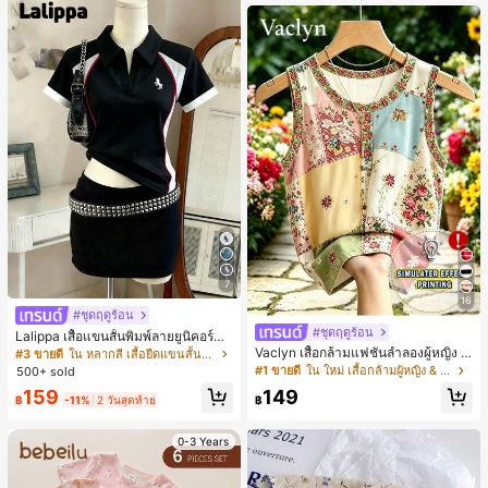
7
16
#ชุดฤดูร้อน
#ชุดฤดูร้อน
Lalippa เสื้อแขนสั้นพิมพ์ลายยูนิคอร์นล
ายทางสีตัดกันสำหรับผู้หญิง สไตล์วิทย
Vaclyn เสื้อกล้ามแฟชั่นลำลองผู้หญิง ล
#3 ขายดี
ใน หลากสี เสื้อยืดแขนสั้นเนื้อนุ่มสำหรับใส่ทุกวัน
าลัย
ายแพตช์เวิร์ก แขนกุด คอกลม ติดกระดุ
#1 ขายดี
ใน ใหม่ เสื้อกล้ามผู้หญิง & Camis
500+ sold
ม
159
149
฿
-11%
2 วันสุดท้าย
฿
0-3 Years