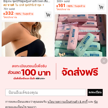
งหลวมสบาย, พิมพ์ตัวอักษรและตัวเลข
Bikinx ชุดบิกินี่ผู้หญิงสายถักไหล่ เสื้อว่า
300+ sold
ภาษาอังกฤษ, เสื้อสำหรับออกไปเที่ยวฤ
ยน้ำวันพีซมีโครงพร้อมสายผูกหลังสีตัด
161
#2 ขายดี
ใน ปกติ ชุดบิกินี่เข้าชุด
฿
-10%
วันสุดท้าย
ดูร้อน, ลวดลายดีไซน์, ความรู้สึกพรีเมีย
กัน สำหรับเที่ยวพักผ่อน ชายหาด ฤดูร้อ
70+ sold
โดยประมาณ
ม, ลำลองอเนกประสงค์, สวมใส่ประจำวั
น
332
น, กลางแจ้ง, ช้อปปิ้ง, การเดินทาง, เสื้อ
฿
-10%
วันสุดท้าย
ผ้ากลางแจ้ง
โดยประมาณ
ลูกบอลบีบช้าคืนตัวนุ่ม สีชมพู แท่งเนย
บีบคลายเครียด นุ่มยืดหยุ่น ของเล่นบีบ
#1 ขายดี
ใน ของเล่นและเกม
4 ออนซ์ ของเล่นเกลือ เหมาะสำหรับขอ
100+ sold
งขวัญวันหยุด ของขวัญสนุกและน่ารัก
180
ของขวัญวันเกิด ของขวัญอีสเตอร์ ของ
฿
-18%
2 วันสุดท้าย
1
ขวัญฮาโลวีน ของขวัญคริสต์มาส ของข
Save ฿4
1
วัญปาร์ตี้ สกวิชชี่ ของเล่นสกวิชชี่ ของเ
ลงทะเบียน
ล่นคลายเครียดสกวิชชี่ สกวิชชี่เกี๊ยว ขอ
เสื้อชั้นในสตรีไร้ตะเข็บ ไร้โครง เซ็กซี่ ด้
งเล่นสำหรับผู้ใหญ่ ผู้หญิง สกวิชชี่กรอบ
านข้างไม่ลื่น แผ่นรองถอดได้ ลายไขว้ห
300+ sold
สกวิชชี่เนยกรอบ บีบ ลูกบอลสลัชชี่
ลัง ไร้สาย สบายตลอดวัน
การลงทะเบียนแสดงว่าคุณยอมรับ
นโยบายความเป็นส่วนตัว & คุกกี้
และ
ข้อ
145
฿
-3%
2 วันสุดท้าย
ตกลงและเงื่อนไข
ของเรา