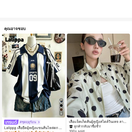
คุณอาจชอบ
#1 ขายดี
ใน กระเป๋า เสื้อคลุมลำลอง
9
ลูกค้ากลับมาซื้อซ้ำ!
#1 ขายดี
#1 ขายดี
ใน กระเป๋า เสื้อคลุมลำลอง
ใน กระเป๋า เสื้อคลุมลำลอง
เสื้อแจ็คเก็ตสั้นผู้หญิงสไตล์วินเทจ ลายจุ
#ชุดฤดูร้อน
ดขนาดใหญ่ คอตั้ง เอวเข้ารูป แขนพอง
ลูกค้ากลับมาซื้อซ้ำ!
ลูกค้ากลับมาซื้อซ้ำ!
Lalippa เสื้อยืดผู้หญิงแขนสั้นไหล่ตก ค
ทรงหลวม แฟชั่นอเนกประสงค์ สำหรับใ
100+ sold
#1 ขายดี
ใน กระเป๋า เสื้อคลุมลำลอง
อวีปกเสื้อ ลายพิมพ์ดิจิทัลลายทาง สไตล์