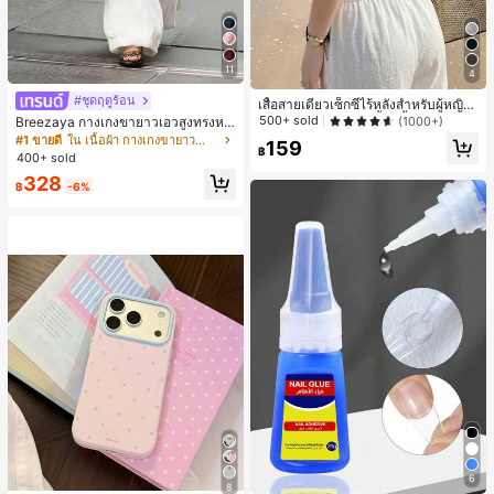
11
4
#ชุดฤดูร้อน
เสื้อสายเดี่ยวเซ็กซี่ไร้หลังสำหรับผู้หญิง
พร้อมบราแบบมีฟองน้ำ, เสื้อกล้ามแขน
500+ sold
(1000+)
Breezaya กางเกงขายาวเอวสูงทรงหล
กุด, เสื้อลำลองสีดำสำหรับฤดูร้อน
วมขาบานสำหรับผู้หญิง สีขาวเรียบหรูส
#1 ขายดี
ใน เนื้อผ้า กางเกงขายาวลำลองผ้า
159
฿
ไตล์ชิค เหมาะสำหรับใส่เที่ยวทะเล วันห
400+ sold
ยุดพักผ่อนฤดูร้อน ลุคสบายๆ ใส่ได้หลา
328
ยโอกาสในชีวิตประจำวัน
฿
-6%
6
8