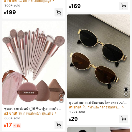
#1 ขายดี
ใน หลากสี เสื้อยืดผู้หญิง
สปอร์ตแฟชั่นมินิมอล ของขวัญสำหรับเ
ลูกค้ากลับมาซื้อซ้ำ!
169
900+ sold
฿
พื่อน
199
฿
แว่นสายตาแฟชั่นกรอบโลหะทรงไข่/เห
ลี่ยมสำหรับผู้หญิง (กรอบครึ่ง), เหมาะ
#1 ขายดี
ใน กีฬาและกิจกรรมกลางแจ้ง
ชุดแปรงแต่งหน้า 16 ชิ้น ประกอบด้วยแ
สำหรับใส่ในชีวิตประจำวันและกิจกรรม
1.2k+ sold
ปรงแต่งหน้า 13 ชิ้น, ฟองน้ำแต่งหน้ารู
#2 ขายดี
ใน การแต่งหน้า ชุดแปรง
กลางแจ้ง
ปหยดน้ำ 1 ชิ้น, แปรงแป้งรองพื้นกลม 1
29
600+ sold
฿
ชิ้น และฟองน้ำแต่งหน้ารูปสามเหลี่ยม
17
1 ชิ้น - ชุดคลาสสิก ทำจากขนสังเคราะ
฿
-11%
ห์นุ่มและเป็นมิตรต่อผิว เหมาะสำหรับผู้