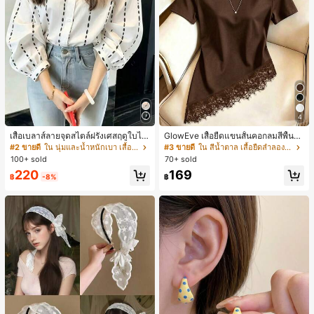
4
เสื้อเบลาส์ลายจุดสไตล์ฝรั่งเศสฤดูใบไม้
GlowEve เสื้อยืดแขนสั้นคอกลมสีพื้นลำ
ร่วง, ทรงเข้ารูป, แขนยาวคอวี, สไตล์ให
ลองอเนกประสงค์สำหรับผู้หญิง
#2 ขายดี
ใน นุ่มและน้ำหนักเบา เสื้อสตรี เสื้อเบลาส์ & Tee
#3 ขายดี
ใน สีน้ำตาล เสื้อยืดลำลองพื้นฐาน
ม่ฤดูใบไม้ผลิ, ป้องกันแสงแดด, ใส่ไป
100+ sold
70+ sold
ทำงานและลำลอง สีขาว
220
169
฿
-8%
฿