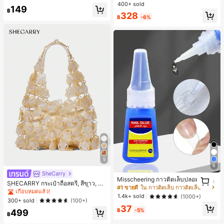
ไตล์ชิค เหมาะสำหรับใส่เที่ยวทะเล วันห
400+ sold
149
ยุดพักผ่อนฤดูร้อน ลุคสบายๆ ใส่ได้หลา
฿
328
ยโอกาสในชีวิตประจำวัน
฿
-6%
5
6
SheCarry
#1 ขายดี
ใน บรรยากาศฤดูร้อน กระเป๋าหูหิ้วด้านบนผู้หญิง
1
Misscheering กาวติดเล็บปลอม 20 กรั
เกือบหมดแล้ว!
SHECARRY กระเป๋าถือสตรี, สีขาว, แฟ
1
ม แรงยึดสูง เจลสติกเกอร์เล็บนุ่ม แห้งเร็
#1 ขายดี
ใน กาวติดเล็บ กาวติดเล็บและสารยึดติด
ชั่น, สง่างาม, วันหยุด, งานปาร์ตี้
#1 ขายดี
#1 ขายดี
ใน บรรยากาศฤดูร้อน กระเป๋าหูหิ้วด้านบนผู้หญิง
ใน บรรยากาศฤดูร้อน กระเป๋าหูหิ้วด้านบนผู้หญิง
ว เหมาะสำหรับผู้เริ่มต้นทำเล็บ ติดทนน
1.4k+ sold
(1000+)
าน
เกือบหมดแล้ว!
เกือบหมดแล้ว!
300+ sold
(100+)
37
#1 ขายดี
ใน บรรยากาศฤดูร้อน กระเป๋าหูหิ้วด้านบนผู้หญิง
฿
-5%
499
฿
เกือบหมดแล้ว!