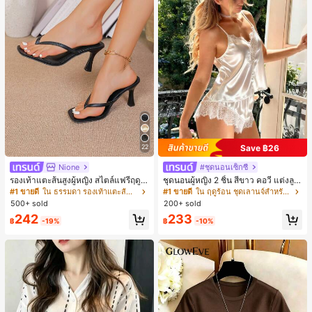
Save ฿26
22
Nione
#ชุดนอนเซ็กซี่
รองเท้าแตะส้นสูงผู้หญิง สไตล์แฟรี่ฤดูร้
ชุดนอนผู้หญิง 2 ชิ้น สีขาว คอวี แต่งลูก
อน ส้นบาง แบบคีบ แต่งสายคาดผม รอ
ไม้แบบแพตช์เวิร์ก ชุดนอนใส่ในบ้าน
#1 ขายดี
ใน ธรรมดา รองเท้าแตะส้นสูงผู้หญิง
#1 ขายดี
ใน ฤดูร้อน ชุดเลานจ์สำหรับผู้หญิง
งเท้าแตะชายหาดสำหรับเที่ยวพักผ่อน
สำหรับเธอ
500+ sold
200+ sold
แฟชั่นสายไขว้ สำหรับเดทไนท์
242
233
฿
-19%
฿
-10%