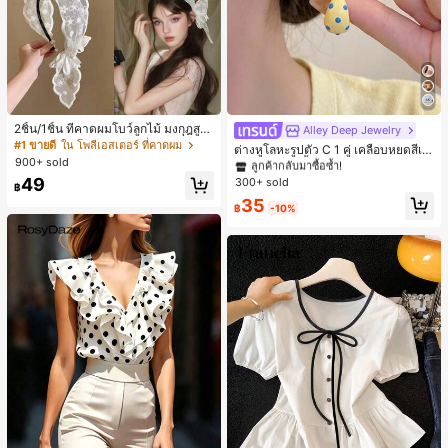
2ชิ้น/1ชิ้น ที่คาดผมโบว์ลูกไม้ มงกุฎสูง
Alley Deep Jewelry
#1 ขายดี
ใน โบโฮ ต่างหูผู้หญิง
แถบกว้าง สีดำ สีขาว สำหรับใส่ประจำ
#1 ขายดี
ใน โพลีเอสเตอร์ ที่คาดผม
ลูกค้ากลับมาซื้อซ้ำ!
ต่างหูโลหะรูปตัว C 1 คู่ เคลือบหยดสีเห
วัน กิ๊บติดผม ยางรัดผม (ลายปักดอกไม้
900+ sold
ลือง ลายจุดสีน้ำเงิน สไตล์ยุโรปและอเม
เกือบหมดแล้ว!
#1 ขายดี
#1 ขายดี
ใน โบโฮ ต่างหูผู้หญิง
ใน โบโฮ ต่างหูผู้หญิง
จัดวางแบบสุ่ม)
ริกัน แฟชั่นส่วนตัว หวานและสง่างาม
49
300+ sold
ลูกค้ากลับมาซื้อซ้ำ!
ลูกค้ากลับมาซื้อซ้ำ!
฿
สำหรับผู้หญิงและเด็กหญิง สำหรับการเ
เกือบหมดแล้ว!
เกือบหมดแล้ว!
#1 ขายดี
ใน โบโฮ ต่างหูผู้หญิง
35
ดินทาง งานแต่งงาน ปาร์ตี้ วันเกิด ของ
฿
-10%
ลูกค้ากลับมาซื้อซ้ำ!
ขวัญคริสต์มาส 2026
เกือบหมดแล้ว!