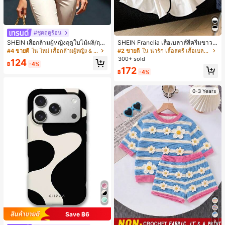
#ชุดฤดูร้อน
SHEIN เสื้อกล้ามผู้หญิงฤดูใบไม้ผลิ/ฤดูร้
SHEIN Franclia เสื้อเบลาส์สีครีมขาวนุ่
อน ใหม่ สไตล์มินิมอลลำลองหรูหรา สีบ
มนวล เอวรูด, แต่งขอบตัดกัน + โบว์ผูก,
#4 ขายดี
ใน ใหม่ เสื้อกล้ามผู้หญิง & Camis
#2 ขายดี
ใน น่ารัก เสื้อสตรี เสื้อเบลาส์ & Tee
ล็อก ลายจุด คอวี แพตช์เวิร์ก ชายระบา
แขนพอง จับคู่กับกระโปรงชายระบาย,
300+ sold
124
ย แขนกุด ทรงเข้ารูป อเนกประสงค์, เสื้อ
ลดอายุและดูดี, นุ่มและเก๋ไก๋สำหรับใส่ทุ
฿
-4%
172
ผู้หญิงฤดูใบไม้ผลิ/ฤดูร้อน, เสื้อหรูหราผู้
กวัน
฿
-4%
หญิง, เสื้อเที่ยวพักผ่อนผู้หญิง
0-3 Years
Save ฿6
8