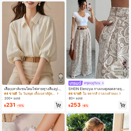
หญิงและเด็กผู้หญิง เหมาะสำหรับฤดูใบ
ไม้ร่วงและฤดูหนาว
5
#ชุดฤดูร้อน
เสื้อเบลาส์แขนโคมไฟลายทางสีแอปริค
SHEIN Elenzya กางเกงคูลอตลายจุดเ
อตที่หรูหราสำหรับผู้หญิง, เสื้อแขนสั้นที่
อวสูงแบบใหม่สำหรับฤดูใบไม้ผลิ/ฤดูร้อ
#4 ขายดี
ใน วันหยุด เสื้อเบลาส์ผู้หญิง
#4 ขายดี
ใน หลากสี กางเกงลำลอง
ใช้ได้หลากหลายสำหรับการเดินทาง, ตั
น, สไตล์หรูหราเหมาะสำหรับใส่ในชีวิต
200+ sold
80+ sold
ดแบบสุ่มสำหรับฤดูร้อน
ประจำวันและทำงาน, ให้ความรู้สึกวินเ
231
253
ทจสำหรับฤดูรับปริญญา, เทศกาลดนตร
฿
-11%
฿
-6%
ี, การแข่งม้าดาร์บี้, วันประกาศอิสรภาพ