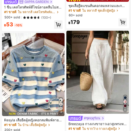
GIIPPA GARDEN
ชุดเสื้อยืดแขนสั้นคอกลมหลวมและกาง
1 ชิ้น เคสโทรศัพท์ดีไซน์ลายคลื่นไม่สม
เกงขาสั้นไบค์เกอร์รัดรูปสำหรับเด็กผู้ห
#1 ขายดี
ใน หลากสี ชุดเด็กผู้หญิง
มาตรสำหรับ Phone 17 Pro Max, เหม
#1 ขายดี
ใน หลากสี เคสโทรศัพท์แฟชั่น
ญิง สไตล์มินิมอล เหมาะสำหรับฤดูใบไ
60+ sold
าะสำหรับ Phone 16 Pro Max, 15 Pro
500+ sold
(100+)
ม้ผลิและฤดูร้อน
Max, 14 Pro Max, เคสโทรศัพท์สไตล์เ
179
฿
53
กาหลีและน่าสนใจ, เข้ากันได้กับ 11/12/
฿
-10%
13/14/15/16 Pro Max Plus, ดีไซน์หรู
หราเหมาะสำหรับทั้งชายและหญิง, ของ
ขวัญในอุดมคติสำหรับคริสต์มาส, วันว
าเลนไทน์, อีสเตอร์, ฤดูแต่งงานและวันเ
กิดสำหรับแฟนสาว
11
19
#ชุดฤดูร้อน
Resyla เสื้อยืดผู้หญิงคอกลมพิมพ์ลายด
Breezaya กางเกงขายาวเอวสูงทรงหล
อกไม้ 3D ลายพิมพ์
#1 ขายดี
ใน บ้าน เสื้อยืดผู้หญิง
วมขาบานสำหรับผู้หญิง สีขาวเรียบหรูส
#1 ขายดี
ใน ขากว้าง กางเกงผู้หญิง
200+ sold