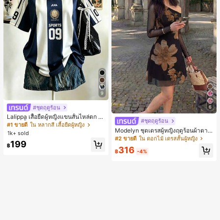
9
#ชุดฤดูร้อน
6
Lalippa เสื้อยืดผู้หญิงแขนสั้นไหล่ตก ค
#ชุดฤดูร้อน
อวีปกเสื้อ ลายพิมพ์ดิจิทัลลายทาง สไตล์
#1 ขายดี
ใน หลากสี เสื้อยืดผู้หญิง
Modelyn ชุดเดรสผู้หญิงฤดูร้อนผ้าตาข่
สปอร์ตแฟชั่นมินิมอล ของขวัญสำหรับเ
1k+ sold
ายพิมพ์ลาย คอไม่สมมาตร จับจีบ หรูหร
พื่อน
#2 ขายดี
ใน ดอกไม้ เดรสสั้นผู้หญิง
199
า เซ็กซี่
฿
316
฿
-4%