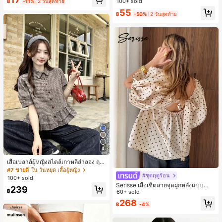
100+ sold
฿
-11%
2 วันสุดท้าย
ห์นุ่มและเป็นมิตรต่อผิว เหมาะสำหรับผู้
55
หญิงและเด็กผู้หญิง เหมาะสำหรับฤดูใบ
฿
-50%
2 วันสุดท้าย
ไม้ร่วงและฤดูหนาว
4
เสื้อเบลาส์ผู้หญิงสไตล์เกาหลีลำลอง ฤดู
ใบไม้ผลิ/ฤดูร้อนใหม่ ชายระบาย ชิคแล
#7 ขายดี
ใน วันหยุด เสื้อผู้หญิง
#ชุดฤดูร้อน
ะหรูหรา
100+ sold
Serisse เสื้อเชิ้ตลายจุดผูกหลังแบบลำล
239
฿
องสำหรับฤดูร้อน
60+ sold
268
฿
-4%