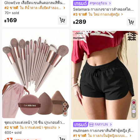
GlowEve เสื้อยืดแขนสั้นคอกลมสีพื้นลำ
#ชุดฤดูร้อน
ลองอเนกประสงค์สำหรับผู้หญิง
#2 ขายดี
ใน สีน้ำตาล เสื้อยืดลำลองพื้นฐาน
Selamara กางเกงขายาวลำลองสไตล์โ
70+ sold
บฮีเมียนสำหรับพักผ่อน สีกากี ผิวสัมผัส
#3 ขายดี
ใน ใหม่ กางเกงผู้หญิง
มีเท็กซ์เจอร์ เอวสูงทรงหลวม เอวยางยืด
169
289
฿
พร้อมเชือกรูด ทรงขาตรงทิ้งตัว ขากว้า
฿
ง สำหรับชายหาด ลำลอง พักผ่อน และเ
ดินทาง
5
ชุดแปรงแต่งหน้า 16 ชิ้น ประกอบด้วยแ
FARYUN
ปรงแต่งหน้า 13 ชิ้น, ฟองน้ำแต่งหน้ารู
#2 ขายดี
ใน การแต่งหน้า ชุดแปรง
mulinsen กางเกงขาสั้นกีฬาผู้หญิง ดีไซ
ปหยดน้ำ 1 ชิ้น, แปรงแป้งรองพื้นกลม 1
600+ sold
น์ปลายเปิด เอวยืดหยุ่น กางเกงขาสั้น
ชิ้น และฟองน้ำแต่งหน้ารูปสามเหลี่ยม
#1 ขายดี
ใน กางเกงในผู้หญิงแบบแอคทีฟ
17
ลำลองกีฬาฤดูร้อน ความยาว 3/4
1 ชิ้น - ชุดคลาสสิก ทำจากขนสังเคราะ