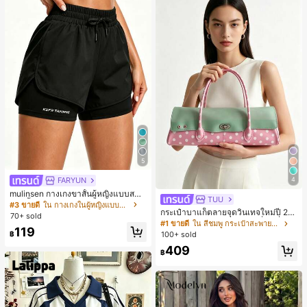
5
FARYUN
4
mulinsen กางเกงขาสั้นผู้หญิงแบบสบา
TUU
ยๆ สีพื้น หลวม อเนกประสงค์ กางเกงขา
#3 ขายดี
ใน กางเกงในผู้หญิงแบบแอคทีฟ
กระเป๋าบาแก็ตลายจุดวินเทจใหม่ปี 20
สั้นกีฬา 2-In-1 สำหรับวิ่ง ฟิตเนส และก
70+ sold
26 สำหรับผู้หญิง กระเป๋าเจลลี่แฟชั่นสไ
ารฝึกซ้อมกีฬาในฤดูร้อน
#1 ขายดี
ใน สีชมพู กระเป๋าสะพายผู้หญิง
119
ตล์หวาน ความจุขนาดใหญ่ กระเป๋าสะ
฿
100+ sold
พายไหล่สำหรับเดินทางไปทำงาน
409
฿