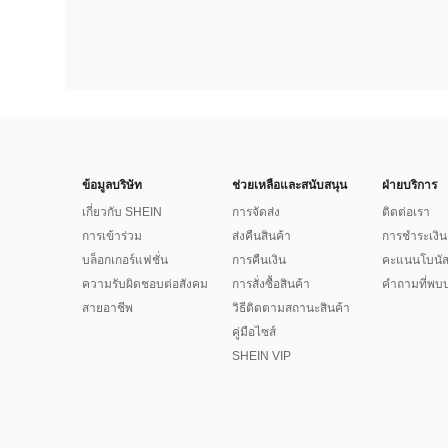
ข้อมูลบริษัท
ช่วยเหลือและสนับสนุน
ฝ่ายบริการ
เกี่ยวกับ SHEIN
การจัดส่ง
ติดต่อเรา
การเข้าร่วม
ส่งคืนสินค้า
การชำระเงิน
บล็อกเกอร์แฟชั่น
การคืนเงิน
คะแนนโบนั
ความรับผิดชอบต่อสังคม
การสั่งซื้อสินค้า
คำถามที่พบบ
สายอาชีพ
วิธีติดตามสถานะสินค้า
คู่มือไซส์
SHEIN VIP