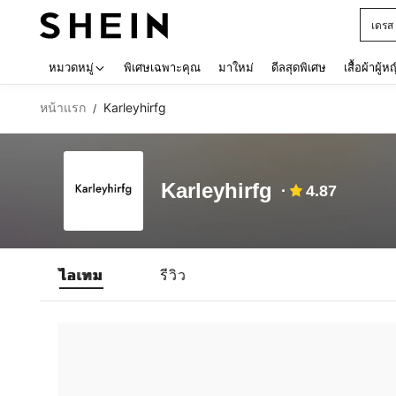
เดรส
Use up 
หมวดหมู่
พิเศษเฉพาะคุณ
มาใหม่
ดีลสุดพิเศษ
เสื้อผ้าผู้ห
หน้าแรก
Karleyhirfg
/
Karleyhirfg
4.87
ไอเทม
รีวิว