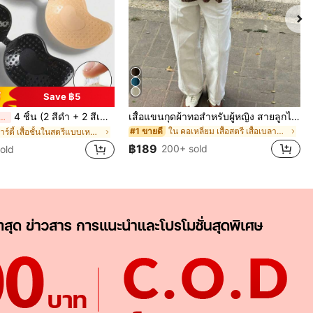
Save ฿5
4 ชิ้น (2 สีดำ + 2 สีเนื้อ) แผ่นรองอกซิลิโคนแบบติดเองได้ แบบไม่เห็นรอย ไร้สาย ไร้หลัง สำหรับงานแต่งงาน, เสื้อเปิดไหล่, งานเลี้ยงเพื่อนเจ้าสาว
เสื้อแขนกุดผ้าทอสำหรับผู้หญิง สายลูกไม้ ทรงหลวมสบาย ความยาวปกติ ผ้ามีเท็กซ์เจอร์ ดีไซน์ต่อผ้าลูกไม้ สำหรับฤดูร้อน
วันสุดท้าย
ใน คอเหลี่ยม เสื้อสตรี เสื้อเบลาส์ & Tee
#1 ขายดี
ใน ปาร์ตี้ เสื้อชั้นในสตรีแบบเหนียว
฿189
200+ sold
sold
APP