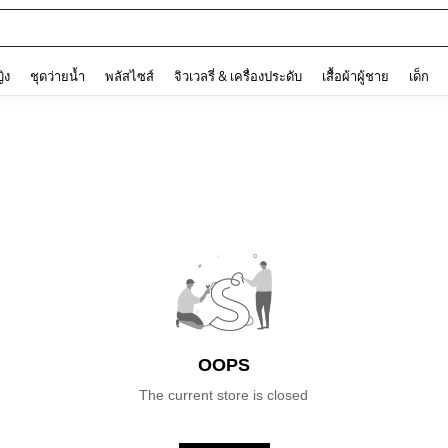
and down arrow keys to navigate search การค้นหาล่าสุด and ค้นหา. Press Enter to
ญิง
ชุดว่ายน้ำ
พลัสไซส์
จิวเวลรี่ & เครื่องประดับ
เสื้อผ้าผู้ชาย
เด็ก
OOPS
The current store is closed