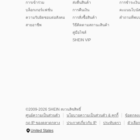
การเข้าร่วม
ส่งคืนสินค้า
การชำระเงิน
บล็อกเกอร์แฟชั่น
การคืนเงิน
คะแนนโบนั
ความรับผิดชอบต่อสังคม
การสั่งซื้อสินค้า
คำถามที่พบบ
สายอาชีพ
วิธีติดตามสถานะสินค้า
คู่มือไซส์
SHEIN VIP
©2009-2026 SHEIN สงวนลิขสิทธิ์
ศูนย์ความเป็นส่วนตัว
นโยบายความเป็นส่วนตัว & คุกกี้
ข้อตกลงแ
กฎ IP ของตลาดกลาง
ประกาศเกี่ยวกับ IP
ประทับตรา
ตัวเลื
United States