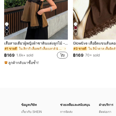
6
4
เสื้อสายเดี่ยวผู้หญิงผ้าซาตินแต่งลูกไม้ - เสื้อสายเดี่ยวฤดูร้อนสีคากีมีรอยผ่าด้านข้างที่น่าดึงดูดแบบสบายๆ
ใน สีกากี เสื้อสตรี เสื้อเบลาส์ & Tee
ใน สีน้ำตาล เสื้อยืด
#1 ขายดี
#3 ขายดี
฿169
฿169
1.6k+ sold
70+ sold
ลูกค้ากลับมาซื้อซ้ำ!
ข้อมูลบริษัท
ช่วยเหลือและสนับสนุน
ฝ่ายบริการ
เกี่ยวกับ SHEIN
การจัดส่ง
ติดต่อเรา