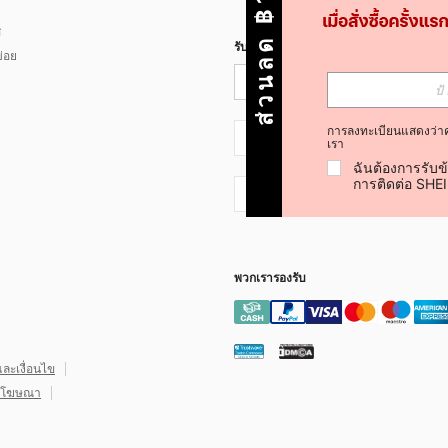
ส่วนลด ฿100
ส
รับข่าวสาร SHEIN
่อย
การลงทะเบียนแสดงว่า
TH + 66
เรา
ฉันต้องการรับข
การติดต่อ SHE
TH + 66
พวกเรารองรับ
ละเงื่อนไข
อกโฆษณา