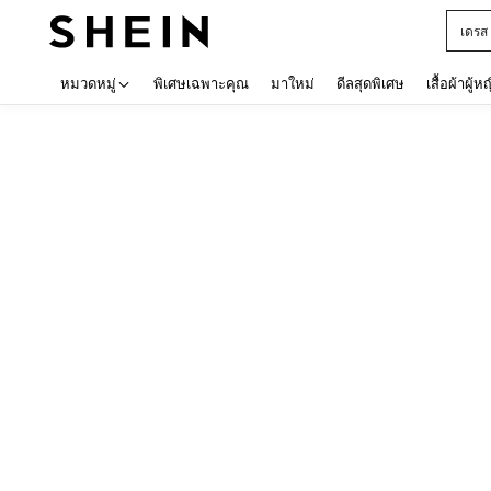
เดรส
Use up 
หมวดหมู่
พิเศษเฉพาะคุณ
มาใหม่
ดีลสุดพิเศษ
เสื้อผ้าผู้ห