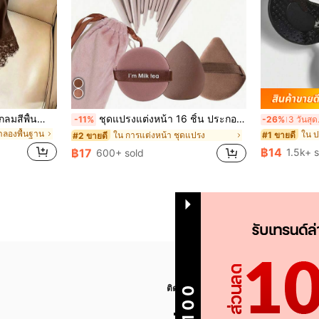
GlowEve เสื้อยืดแขนสั้นคอกลมสีพื้นลำลองอเนกประสงค์สำหรับผู้หญิง
ชุดแปรงแต่งหน้า 16 ชิ้น ประกอบด้วยแปรงแต่งหน้า 13 ชิ้น, ฟองน้ำแต่งหน้ารูปหยดน้ำ 1 ชิ้น, แปรงแป้งรองพื้นกลม 1 ชิ้น และฟองน้ำแต่งหน้ารูปสามเหลี่ยม 1 ชิ้น - ชุดคลาสสิก ทำจากขนสังเคราะห์นุ่มและเป็นมิตรต่อผิว เหมาะสำหรับผู้หญิงและเด็กผู้หญิง เหมาะสำหรับฤดูใบไม้ร่วงและฤดูหนาว
-11%
-26%
3 
ลำลองพื้นฐาน
#1 ขายดี
ใน การแต่งหน้า ชุดแปรง
#2 ขายดี
฿14
฿17
1.5k+ 
600+ sold
ติดตามเรา