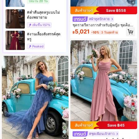
ใหม่ใน 20 วัน
4
Save ฿558
#ค่ำคืนสุดหรูแบบไม่
ต้องพยายาม
#ผ้าทูลปักลาย
ชุดราตรีทางการสำหรับผู้หญิง ชุดค็อกเ
เพิ่มขึ้น
157%
ทลหรูหรา ชุดราตรีบอลลูนเงางามสำหรั
5,021
฿
-10%
3 วันสุดท้าย
บงานแต่งงานฤดูใบไม้ผลิ/ฤดูร้อน งาน
#งานเลี้ยงสังสรรค์สุด
ปาร์ตี้ วันหยุดพักผ่อน ฤดูใบไม้ร่วง
หรู
Peaked
18
Save ฿45
#ชุดเพื่อนเจ้าสาว