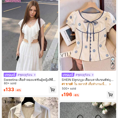
#ชุดฤดูร้อน
#ชุดฤดูร้อน
Sweetina เสื้อลำลองแฟชั่นผู้หญิงสีพื้น
SHEIN Elenzya เสื้อเบลาส์แขนพัฟแต่
แต่งระบายอเนกประสงค์
60+ sold
งระบายสีพื้นสีน้ำเงินสำหรับผู้หญิง, เสื้อ
#1 ขายดี
ใน หลากสี เสื้อทำงานเนื้อผ้านุ่ม
ครอปเข้ารูปผูกโบว์คอวีตัดกันสำหรับฤ
500+ sold
133
฿
-4%
ดูร้อน
196
฿
-6%