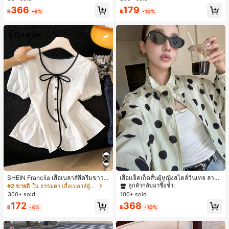
ประจำวันและทำงาน, ให้ความรู้สึกวินเ
นมินิมอล ของขวัญให้เพื่อน
366
179
ทจสำหรับฤดูรับปริญญา, เทศกาลดนตร
฿
-6%
฿
-10%
ี, การแข่งม้าดาร์บี้, วันประกาศอิสรภาพ
#1 ขายดี
ใน กระเป๋า เสื้อคลุมลำลอง
ลูกค้ากลับมาซื้อซ้ำ!
SHEIN Franclia เสื้อเบลาส์สีครีมขาวนุ่
เสื้อแจ็คเก็ตสั้นผู้หญิงสไตล์วินเทจ ลายจุ
มนวล เอวรูด, แต่งขอบตัดกัน + โบว์ผูก,
ดขนาดใหญ่ คอตั้ง เอวเข้ารูป แขนพอง
#2 ขายดี
ใน ธรรมดา เสื้อเบลาส์ผู้หญิง
#1 ขายดี
#1 ขายดี
ใน กระเป๋า เสื้อคลุมลำลอง
ใน กระเป๋า เสื้อคลุมลำลอง
แขนพอง จับคู่กับกระโปรงชายระบาย,
ทรงหลวม แฟชั่นอเนกประสงค์ สำหรับใ
300+ sold
100+ sold
ลูกค้ากลับมาซื้อซ้ำ!
ลูกค้ากลับมาซื้อซ้ำ!
ลดอายุและดูดี, นุ่มและเก๋ไก๋สำหรับใส่ทุ
ส่ประจำวันและไปเที่ยวพักผ่อน
#1 ขายดี
ใน กระเป๋า เสื้อคลุมลำลอง
172
368
กวัน
฿
-4%
฿
-10%
ลูกค้ากลับมาซื้อซ้ำ!