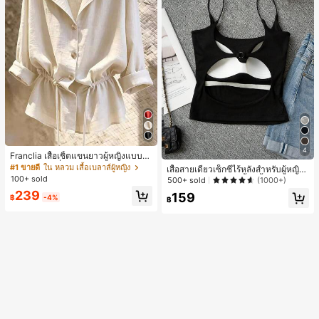
4
Franclia เสื้อเชิ้ตแขนยาวผู้หญิงแบบห
ลวมทรงสลัชชี่ลำลอง มีเชือกรูด ช่วยพร
#1 ขายดี
ใน หลวม เสื้อเบลาส์ผู้หญิง
เสื้อสายเดี่ยวเซ็กซี่ไร้หลังสำหรับผู้หญิง
างหุ่น
100+ sold
พร้อมบราแบบมีฟองน้ำ, เสื้อกล้ามแขน
500+ sold
(1000+)
กุด, เสื้อลำลองสีดำสำหรับฤดูร้อน
239
159
฿
-4%
฿