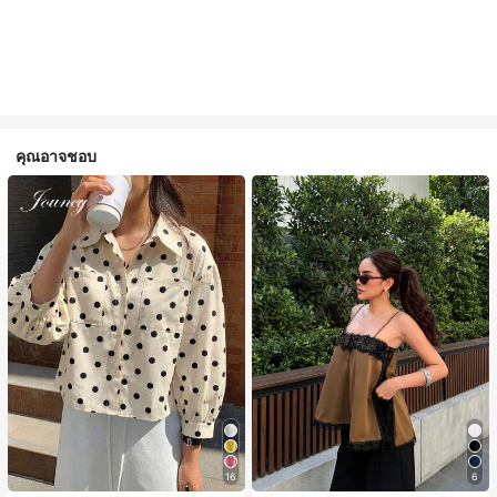
คุณอาจชอบ
16
6
#1 ขายดี
ใน สีกากี เสื้อสตรี เสื้อเบลาส์ & Tee