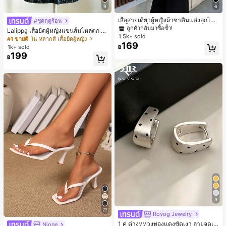
#1 ขายดี
ใน สีกากี เสื้อสตรี เสื้อเบลาส์ & Tee
9
6
ลูกค้ากลับมาซื้อซ้ำ!
#1 ขายดี
#1 ขายดี
ใน สีกากี เสื้อสตรี เสื้อเบลาส์ & Tee
ใน สีกากี เสื้อสตรี เสื้อเบลาส์ & Tee
เสื้อสายเดี่ยวผู้หญิงผ้าซาตินแต่งลูกไม้
#ชุดฤดูร้อน
- เสื้อสายเดี่ยวฤดูร้อนสีคากีมีรอยผ่าด้า
ลูกค้ากลับมาซื้อซ้ำ!
ลูกค้ากลับมาซื้อซ้ำ!
Lalippa เสื้อยืดผู้หญิงแขนสั้นไหล่ตก ค
นข้างที่น่าดึงดูดแบบสบายๆ
1.5k+ sold
#1 ขายดี
ใน สีกากี เสื้อสตรี เสื้อเบลาส์ & Tee
อวีปกเสื้อ ลายพิมพ์ดิจิทัลลายทาง สไตล์
#1 ขายดี
ใน หลากสี เสื้อยืดผู้หญิง
169
สปอร์ตแฟชั่นมินิมอล ของขวัญสำหรับเ
ลูกค้ากลับมาซื้อซ้ำ!
1k+ sold
฿
พื่อน
199
฿
9
22
Rovog Jewelry
1 คู่ ต่างหูห่วงทองแดงขัดเงา ลายจุดเร
Nione