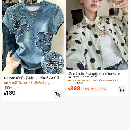
#1 ขายดี
ใน กระเป๋า เสื้อคลุมลำลอง
17
ลูกค้ากลับมาซื้อซ้ำ!
เสื้อแจ็คเก็ตสั้นผู้หญิงสไตล์วินเทจ ลายจุ
ดขนาดใหญ่ คอตั้ง เอวเข้ารูป แขนพอง
Resyla เสื้อยืดผู้หญิง ลายพิมพ์ดอกไม้สี
#1 ขายดี
#1 ขายดี
ใน กระเป๋า เสื้อคลุมลำลอง
ใน กระเป๋า เสื้อคลุมลำลอง
ทรงหลวม แฟชั่นอเนกประสงค์ สำหรับใ
น้ำเงินวินเทจ เสื้อสำหรับออกไปเที่ยวฤ
#5 ขายดี
ใน หลากสี เสื้อยืดผู้หญิง
100+ sold
ลูกค้ากลับมาซื้อซ้ำ!
ลูกค้ากลับมาซื้อซ้ำ!
ส่ประจำวันและไปเที่ยวพักผ่อน
ดูร้อน ดีไซน์กราฟิก สบายๆ อเนกประสง
368
100+ sold
#1 ขายดี
ใน กระเป๋า เสื้อคลุมลำลอง
฿
-10%
3 วันสุดท้าย
ค์ สวมใส่ประจำวัน กลางแจ้ง ช้อปปิ้ง ท่
139
ลูกค้ากลับมาซื้อซ้ำ!
฿
องเที่ยวกลางแจ้ง