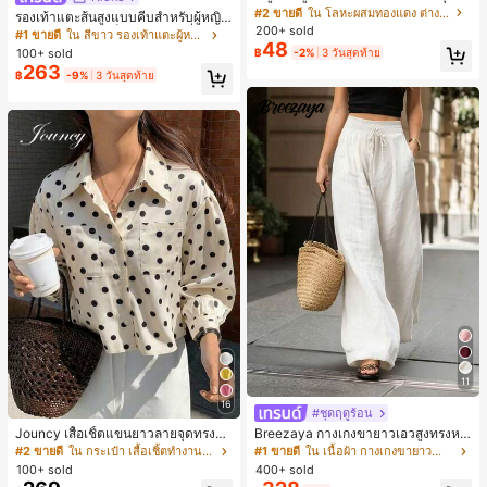
ขาคณิตสไตล์มินิมอล เหมาะสำหรับสว
#2 ขายดี
ใน โลหะผสมทองแดง ต่างหูผู้หญิง
รองเท้าแตะส้นสูงแบบคีบสำหรับผู้หญิง
มใส่ประจำวันแบบสบายๆ สำหรับผู้หญิง
200+ sold
สไตล์คลาสสิก สีบล็อก สไตล์แฟรี่ฤดูร้อ
#1 ขายดี
ใน สีขาว รองเท้าแตะผู้หญิง
48
น ส้นเข็ม รองเท้าแตะแบบคีบ รองเท้าแ
100+ sold
฿
-2%
3 วันสุดท้าย
ตะชายหาดแฟชั่นสายไขว้ รองเท้าผู้ห
263
฿
-9%
3 วันสุดท้าย
ญิง สำหรับออฟฟิศ บ้าน กลางแจ้ง ดีไซ
น์หัวเหลี่ยม ชิคและหรูหรา สำหรับเดทไ
นท์
11
16
#ชุดฤดูร้อน
Jouncy เสื้อเชิ้ตแขนยาวลายจุดทรงหล
Breezaya กางเกงขายาวเอวสูงทรงหล
วมสำหรับผู้หญิง
วมขาบานสำหรับผู้หญิง สีขาวเรียบหรูส
#2 ขายดี
ใน กระเป๋า เสื้อเชิ้ตทำงานมีกระเป๋า
#1 ขายดี
ใน เนื้อผ้า กางเกงขายาวลำลองผ้า
ไตล์ชิค เหมาะสำหรับใส่เที่ยวทะเล วันห
100+ sold
400+ sold
ยุดพักผ่อนฤดูร้อน ลุคสบายๆ ใส่ได้หลา