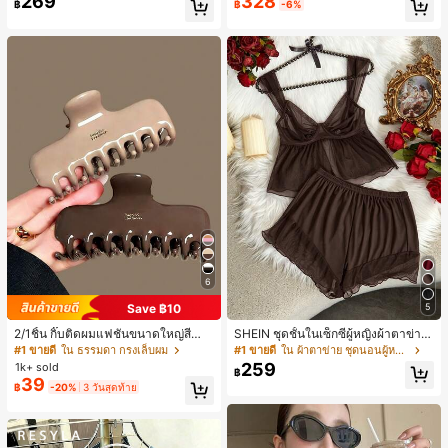
269
328
฿
฿
-6%
ยโอกาสในชีวิตประจำวัน
6
Save ฿10
5
2/1ชิ้น กิ๊บติดผมแฟชั่นขนาดใหญ่สีน้ำ
SHEIN ชุดชั้นในเซ็กซี่ผู้หญิงผ้าตาข่าย
ตาลชานมสำหรับผู้หญิง เหมาะสำหรับก
มีโครงคัพบาง
#1 ขายดี
ใน ธรรมดา กรงเล็บผม
#1 ขายดี
ใน ผ้าตาข่าย ชุดนอนผู้หญิง
ารอาบน้ำ ล้างหน้า และจัดแต่งทรงผม
259
1k+ sold
฿
39
฿
-20%
3 วันสุดท้าย