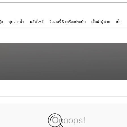
and down arrow keys to navigate search การค้นหาล่าสุด and ค้นหา. Press Enter to
ญิง
ชุดว่ายน้ำ
พลัสไซส์
จิวเวลรี่ & เครื่องประดับ
เสื้อผ้าผู้ชาย
เด็ก