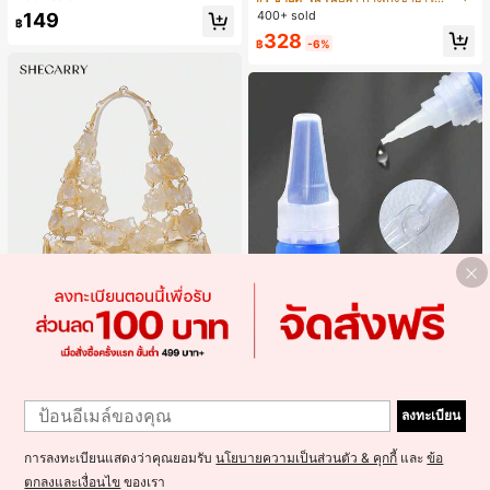
ไตล์ชิค เหมาะสำหรับใส่เที่ยวทะเล วันห
400+ sold
149
฿
ยุดพักผ่อนฤดูร้อน ลุคสบายๆ ใส่ได้หลา
328
ยโอกาสในชีวิตประจำวัน
฿
-6%
5
5
SheCarry
#1 ขายดี
ใน บรรยากาศฤดูร้อน กระเป๋าหูหิ้วด้านบนผู้หญิง
1
1
Misscheering กาวติดเล็บปลอม 20 กรั
เกือบหมดแล้ว!
SHECARRY กระเป๋าถือสตรี, สีขาว, แฟ
ม แรงยึดสูง เจลสติกเกอร์เล็บนุ่ม แห้งเร็
ลงทะเบียน
ชั่น, สง่างาม, วันหยุด, งานปาร์ตี้
#1 ขายดี
ใน ของเหลว กาวติดเล็บและสารยึดติด
#1 ขายดี
#1 ขายดี
ใน บรรยากาศฤดูร้อน กระเป๋าหูหิ้วด้านบนผู้หญิง
ใน บรรยากาศฤดูร้อน กระเป๋าหูหิ้วด้านบนผู้หญิง
ว เหมาะสำหรับผู้เริ่มต้นทำเล็บ ติดทนน
1.4k+ sold
(1000+)
300+ sold
เกือบหมดแล้ว!
เกือบหมดแล้ว!
าน
การลงทะเบียนแสดงว่าคุณยอมรับ
นโยบายความเป็นส่วนตัว & คุกกี้
และ
ข้อ
#1 ขายดี
ใน บรรยากาศฤดูร้อน กระเป๋าหูหิ้วด้านบนผู้หญิง
499
39
฿
฿
เกือบหมดแล้ว!
ตกลงและเงื่อนไข
ของเรา