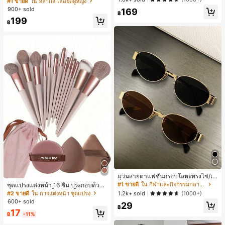
#1 ขายดี
ใน หลากสี เสื้อยืดผู้หญิง
สปอร์ตแฟชั่นมินิมอล ของขวัญสำหรับเ
ลูกค้ากลับมาซื้อซ้ำ!
900+ sold
169
พื่อน
฿
199
฿
แว่นสายตาแฟชั่นกรอบโลหะทรงไข่/เห
ลี่ยมสำหรับผู้หญิง (กรอบครึ่ง), เหมาะ
#1 ขายดี
ใน กีฬาและกิจกรรมกลางแจ้ง
ชุดแปรงแต่งหน้า 16 ชิ้น ประกอบด้วยแ
สำหรับใส่ในชีวิตประจำวันและกิจกรรม
ปรงแต่งหน้า 13 ชิ้น, ฟองน้ำแต่งหน้ารู
#2 ขายดี
ใน การแต่งหน้า ชุดแปรง
1.2k+ sold
(1000+)
กลางแจ้ง
ปหยดน้ำ 1 ชิ้น, แปรงแป้งรองพื้นกลม 1
600+ sold
29
ชิ้น และฟองน้ำแต่งหน้ารูปสามเหลี่ยม
฿
17
1 ชิ้น - ชุดคลาสสิก ทำจากขนสังเคราะ
฿
-11%
ห์นุ่มและเป็นมิตรต่อผิว เหมาะสำหรับผู้