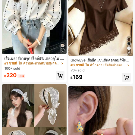
4
เสื้อเบลาส์ลายจุดสไตล์ฝรั่งเศสฤดูใบไม้
GlowEve เสื้อยืดแขนสั้นคอกลมสีพื้นลำ
ร่วง, ทรงเข้ารูป, แขนยาวคอวี, สไตล์ให
#1 ขายดี
ใน ความสะดวกสบายสูงสุด เสื้อสตรี เสื้อเบลาส์ & Tee
ลองอเนกประสงค์สำหรับผู้หญิง
#3 ขายดี
ใน สีน้ำตาล เสื้อยืดลำลองพื้นฐาน
ม่ฤดูใบไม้ผลิ, ป้องกันแสงแดด, ใส่ไป
100+ sold
70+ sold
ทำงานและลำลอง สีขาว
220
169
฿
-8%
฿