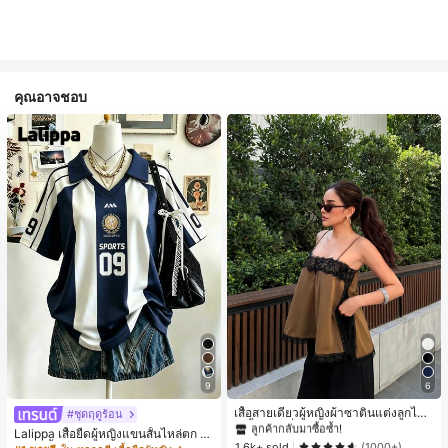
คุณอาจชอบ
#1 ขายดี
ใน สีกากี เสื้อสตรี เสื้อเบลาส์ & Tee
9
6
ลูกค้ากลับมาซื้อซ้ำ!
#1 ขายดี
#1 ขายดี
ใน สีกากี เสื้อสตรี เสื้อเบลาส์ & Tee
ใน สีกากี เสื้อสตรี เสื้อเบลาส์ & Tee
เสื้อสายเดี่ยวผู้หญิงผ้าซาตินแต่งลูกไม้
#ชุดฤดูร้อน
- เสื้อสายเดี่ยวฤดูร้อนสีคากีมีรอยผ่าด้า
ลูกค้ากลับมาซื้อซ้ำ!
ลูกค้ากลับมาซื้อซ้ำ!
Lalippa เสื้อยืดผู้หญิงแขนสั้นไหล่ตก ค
นข้างที่น่าดึงดูดแบบสบายๆ
#1 ขายดี
ใน สีกากี เสื้อสตรี เสื้อเบลาส์ & Tee
1.6k+ sold
อวีปกเสื้อ ลายพิมพ์ดิจิทัลลายทาง สไตล์
(1000+)