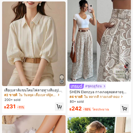
หญิงและเด็กผู้หญิง เหมาะสำหรับฤดูใบ
ไม้ร่วงและฤดูหนาว
5
#ชุดฤดูร้อน
เสื้อเบลาส์แขนโคมไฟลายทางสีแอปริค
SHEIN Elenzya กางเกงคูลอตลายจุดเ
อตที่หรูหราสำหรับผู้หญิง, เสื้อแขนสั้นที่
#2 ขายดี
ใน วันหยุด เสื้อเบลาส์ผู้หญิง
อวสูงแบบใหม่สำหรับฤดูใบไม้ผลิ/ฤดูร้อ
#4 ขายดี
ใน หลากสี กางเกงลำลอง
ใช้ได้หลากหลายสำหรับการเดินทาง, ตั
200+ sold
น, สไตล์หรูหราเหมาะสำหรับใส่ในชีวิต
80+ sold
ดแบบสุ่มสำหรับฤดูร้อน
ประจำวันและทำงาน, ให้ความรู้สึกวินเ
231
242
฿
-11%
ทจสำหรับฤดูรับปริญญา, เทศกาลดนตร
฿
-10%
โดยประมาณ
ี, การแข่งม้าดาร์บี้, วันประกาศอิสรภาพ