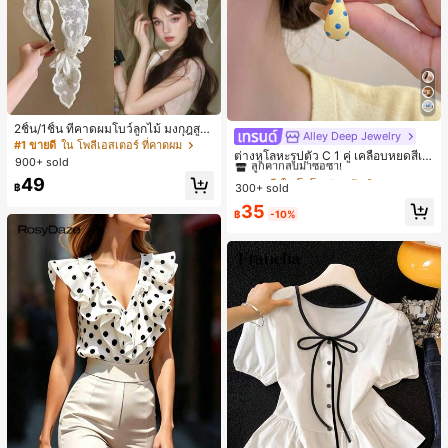
2ชิ้น/1ชิ้น ที่คาดผมโบว์ลูกไม้ มงกุฎสูง
Alley Deep Jewelry
#1 ขายดี
ใน โบโฮ ต่างหูผู้หญิง
แถบกว้าง สีดำ สีขาว สำหรับใส่ประจำ
#1 ขายดี
ใน โพลีเอสเตอร์ ที่คาดผม
ลูกค้ากลับมาซื้อซ้ำ!
ต่างหูโลหะรูปตัว C 1 คู่ เคลือบหยดสีเห
วัน กิ๊บติดผม ยางรัดผม (ลายปักดอกไม้
900+ sold
ลือง ลายจุดสีน้ำเงิน สไตล์ยุโรปและอเม
จัดวางแบบสุ่ม)
#1 ขายดี
#1 ขายดี
ใน โบโฮ ต่างหูผู้หญิง
ใน โบโฮ ต่างหูผู้หญิง
49
ริกัน แฟชั่นส่วนตัว หวานและสง่างาม
฿
300+ sold
ลูกค้ากลับมาซื้อซ้ำ!
ลูกค้ากลับมาซื้อซ้ำ!
สำหรับผู้หญิงและเด็กหญิง สำหรับการเ
#1 ขายดี
ใน โบโฮ ต่างหูผู้หญิง
35
ดินทาง งานแต่งงาน ปาร์ตี้ วันเกิด ของ
฿
-10%
ลูกค้ากลับมาซื้อซ้ำ!
ขวัญคริสต์มาส 2026