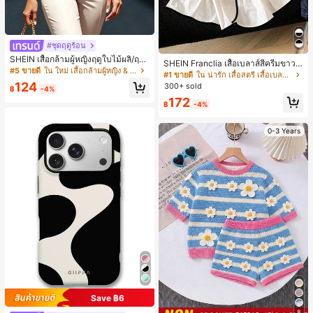
#ชุดฤดูร้อน
SHEIN เสื้อกล้ามผู้หญิงฤดูใบไม้ผลิ/ฤดูร้
SHEIN Franclia เสื้อเบลาส์สีครีมขาวนุ่
อน ใหม่ สไตล์มินิมอลลำลองหรูหรา สีบ
#5 ขายดี
ใน ใหม่ เสื้อกล้ามผู้หญิง & Camis
มนวล เอวรูด, แต่งขอบตัดกัน + โบว์ผูก,
#1 ขายดี
ใน น่ารัก เสื้อสตรี เสื้อเบลาส์ & Tee
ล็อก ลายจุด คอวี แพตช์เวิร์ก ชายระบา
แขนพอง จับคู่กับกระโปรงชายระบาย,
124
300+ sold
ย แขนกุด ทรงเข้ารูป อเนกประสงค์, เสื้อ
฿
-4%
ลดอายุและดูดี, นุ่มและเก๋ไก๋สำหรับใส่ทุ
ผู้หญิงฤดูใบไม้ผลิ/ฤดูร้อน, เสื้อหรูหราผู้
172
กวัน
฿
-4%
หญิง, เสื้อเที่ยวพักผ่อนผู้หญิง
0-3 Years
Save ฿6
8