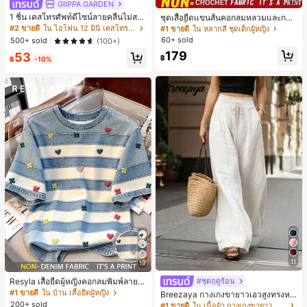
GIIPPA GARDEN
1 ชิ้น เคสโทรศัพท์ดีไซน์ลายคลื่นไม่สม
ชุดเสื้อยืดแขนสั้นคอกลมหลวมและกาง
มาตรสำหรับ Phone 17 Pro Max, เหม
เกงขาสั้นไบค์เกอร์รัดรูปสำหรับเด็กผู้ห
#2 ขายดี
ใน ไอโฟน 12 มินิ เคสโทรศัพท์แฟชั่น
#1 ขายดี
ใน หลากสี ชุดเด็กผู้หญิง
าะสำหรับ Phone 16 Pro Max, 15 Pro
ญิง สไตล์มินิมอล เหมาะสำหรับฤดูใบไ
60+ sold
500+ sold
(100+)
Max, 14 Pro Max, เคสโทรศัพท์สไตล์เ
ม้ผลิและฤดูร้อน
179
53
กาหลีและน่าสนใจ, เข้ากันได้กับ 11/12/
฿
฿
-10%
13/14/15/16 Pro Max Plus, ดีไซน์หรู
หราเหมาะสำหรับทั้งชายและหญิง, ของ
ขวัญในอุดมคติสำหรับคริสต์มาส, วันว
าเลนไทน์, อีสเตอร์, ฤดูแต่งงานและวันเ
กิดสำหรับแฟนสาว
11
19
#ชุดฤดูร้อน
Resyla เสื้อยืดผู้หญิงคอกลมพิมพ์ลายด
อกไม้ 3D ลายพิมพ์
#1 ขายดี
ใน บ้าน เสื้อยืดผู้หญิง
Breezaya กางเกงขายาวเอวสูงทรงหล
วมขาบานสำหรับผู้หญิง สีขาวเรียบหรูส
200+ sold
#1 ขายดี
ใน เนื้อผ้า กางเกงขายาวลำลองผ้า