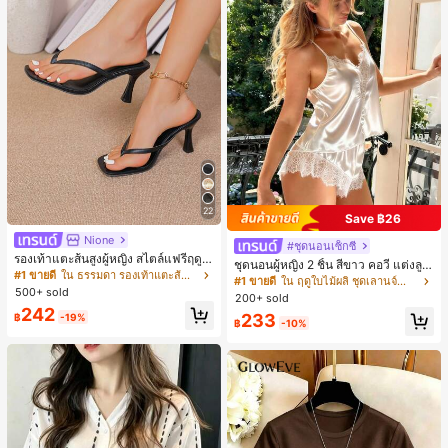
22
Save ฿26
Nione
#ชุดนอนเซ็กซี่
รองเท้าแตะส้นสูงผู้หญิง สไตล์แฟรี่ฤดูร้
ชุดนอนผู้หญิง 2 ชิ้น สีขาว คอวี แต่งลูก
อน ส้นบาง แบบคีบ แต่งสายคาดผม รอ
#1 ขายดี
ใน ธรรมดา รองเท้าแตะส้นสูงผู้หญิง
ไม้แบบแพตช์เวิร์ก ชุดนอนใส่ในบ้าน
#1 ขายดี
ใน ฤดูใบไม้ผลิ ชุดเลานจ์สำหรับผู้หญิง
งเท้าแตะชายหาดสำหรับเที่ยวพักผ่อน
500+ sold
สำหรับเธอ
200+ sold
แฟชั่นสายไขว้ สำหรับเดทไนท์
242
233
฿
-19%
฿
-10%