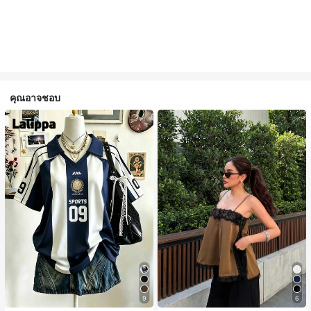
คุณอาจชอบ
9
6
#1 ขายดี
ใน สีกากี เสื้อสตรี เสื้อเบลาส์ & Tee