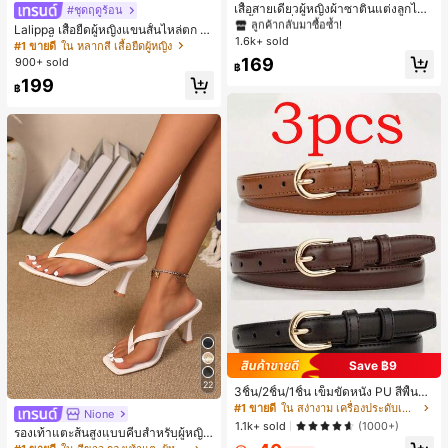
ลูกค้ากลับมาซื้อซ้ำ!
เสื้อสายเดี่ยวผู้หญิงผ้าซาตินแต่งลูกไม้
#ชุดฤดูร้อน
- เสื้อสายเดี่ยวฤดูร้อนสีคากีมีรอยผ่าด้า
#1 ขายดี
#1 ขายดี
ใน สีกากี เสื้อสตรี เสื้อเบลาส์ & Tee
ใน สีกากี เสื้อสตรี เสื้อเบลาส์ & Tee
Lalippa เสื้อยืดผู้หญิงแขนสั้นไหล่ตก ค
นข้างที่น่าดึงดูดแบบสบายๆ
1.6k+ sold
ลูกค้ากลับมาซื้อซ้ำ!
ลูกค้ากลับมาซื้อซ้ำ!
อวีปกเสื้อ ลายพิมพ์ดิจิทัลลายทาง สไตล์
#1 ขายดี
ใน หลากสี เสื้อยืดผู้หญิง
สปอร์ตแฟชั่นมินิมอล ของขวัญสำหรับเ
#1 ขายดี
ใน สีกากี เสื้อสตรี เสื้อเบลาส์ & Tee
169
900+ sold
฿
พื่อน
ลูกค้ากลับมาซื้อซ้ำ!
199
฿
Save ฿9
22
3ชิ้น/2ชิ้น/1ชิ้น เข็มขัดหนัง PU สีพื้น
ลำลอง ดีไซน์มินิมอล เหมาะสำหรับผู้ห
#1 ขายดี
ใน สง่างาม เครื่องประดับเข็มขัดและเข็มขัดผู้หญิง
Nione
ญิงในฤดูร้อน ฤดูใบไม้ร่วง วิทยาเขต ป
1.1k+ sold
(1000+)
รองเท้าแตะส้นสูงแบบคีบสำหรับผู้หญิง
ลายฤดูใบไม้ร่วง ฮาโลวีน & คริสต์มาส
สไตล์คลาสสิก สีบล็อก สไตล์แฟรี่ฤดูร้อ
ความหรูหราที่เงียบสงบ