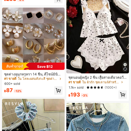
ี, การแข่งม้าดาร์บี้, วันประกาศอิสรภาพ
Save ฿12
ชุดต่างหูมุกหรูหรา 14 ชิ้น, ดีไซน์มินิมอ
ชุดนอนผู้หญิง 2 ชิ้น เสื้อสายเดี่ยวคอวีลู
ลใหม่ที่เป็นเอกลักษณ์ ต่างหูที่สง่างาม
#1 ขายดี
ใน โลหะผสมสังกะสี ชุดต่างหูผู้หญิง
กไม้ พร้อมกางเกงขาสั้นแต่งลูกไม้ แต่ง
สำหรับผู้หญิง, ของขวัญสำหรับเธอ
#1 ขายดี
ใน ผ้าถัก ชุดเลานจ์สำหรับผู้หญิง
600+ sold
โบว์ที่เอว ชุดลำลองผู้หญิงนุ่มสบายน่ารั
1.1k+ sold
(1000+)
87
ก สไตล์เอสเธติก
฿
-12%
193
฿
-3%