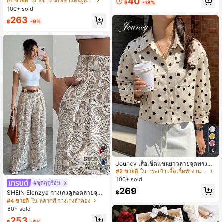
40
#1 ขายดี
ใน สีขาว รองเท้าแตะผู้หญิง
฿
-18%
น ส้นเข็ม รองเท้าแตะแบบคีบ รองเท้าแ
100+ sold
ตะชายหาดแฟชั่นสายไขว้ รองเท้าผู้ห
263
ญิง สำหรับออฟฟิศ บ้าน กลางแจ้ง ดีไซ
฿
-9%
น์หัวเหลี่ยม ชิคและหรูหรา สำหรับเดทไ
นท์
16
Jouncy เสื้อเชิ้ตแขนยาวลายจุดทรงหล
5
วมสำหรับผู้หญิง
#2 ขายดี
ใน กระเป๋า เสื้อเชิ้ตทำงานมีกระเป๋า
100+ sold
#ชุดฤดูร้อน
269
SHEIN Elenzya กางเกงคูลอตลายจุดเ
฿
อวสูงแบบใหม่สำหรับฤดูใบไม้ผลิ/ฤดูร้อ
#4 ขายดี
ใน หลากสี กางเกงลำลอง
น, สไตล์หรูหราเหมาะสำหรับใส่ในชีวิต
80+ sold
ประจำวันและทำงาน, ให้ความรู้สึกวินเ
253
ทจสำหรับฤดูรับปริญญา, เทศกาลดนตร
฿
-6%