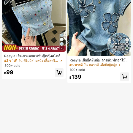
7
17
Resyla เสื้อเกาะอกแฟชั่นผู้หญิงสไตล์ซั
มเมอร์อเนกประสงค์ลายเดนิม แนะนำ
Resyla เสื้อยืดผู้หญิง ลายพิมพ์ดอกไม้สี
#2 ขายดี
ใน ที่ไม่มีสายหนัง เสื้อสตรี เสื้อเบลาส์ & Tee
สำหรับงานหนัก ขายดี ตกแต่งเพชรสีสั
น้ำเงินวินเทจ เสื้อสำหรับออกไปเที่ยวฤ
#5 ขายดี
ใน หลากสี เสื้อยืดผู้หญิง
300+ sold
นสดใสพิมพ์ลาย เหมาะสำหรับใส่ประ
ดูร้อน ดีไซน์กราฟิก สบายๆ อเนกประสง
100+ sold
99
จำวัน
ค์ สวมใส่ประจำวัน กลางแจ้ง ช้อปปิ้ง ท่
฿
139
องเที่ยวกลางแจ้ง
฿