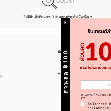
ไม่มีสินค้าที่ตรงกัน โปรดลองด้วยตัวเลือกอื่น ๆ
ส่วนลด ฿100
ติดตามเรา
ส
รับข่าวสาร SHEIN
่อย
การลงทะเบียนแสดงว่า
TH + 66
เรา
ฉันต้องการรับข
การติดต่อ SHE
TH + 66