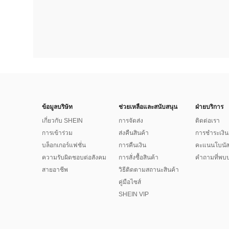
ข้อมูลบริษัท
ช่วยเหลือและสนับสนุน
ฝ่ายบริการ
เกี่ยวกับ SHEIN
การจัดส่ง
ติดต่อเรา
การเข้าร่วม
ส่งคืนสินค้า
การชำระเงิน
บล็อกเกอร์แฟชั่น
การคืนเงิน
คะแนนโบนั
ความรับผิดชอบต่อสังคม
การสั่งซื้อสินค้า
คำถามที่พบบ
สายอาชีพ
วิธีติดตามสถานะสินค้า
คู่มือไซส์
SHEIN VIP