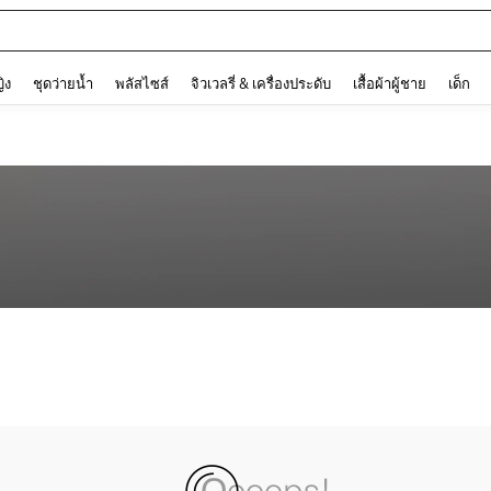
and down arrow keys to navigate search การค้นหาล่าสุด and ค้นหา. Press Enter to
ญิง
ชุดว่ายน้ำ
พลัสไซส์
จิวเวลรี่ & เครื่องประดับ
เสื้อผ้าผู้ชาย
เด็ก