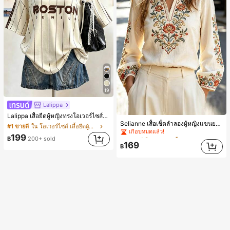
19
Lalippa
Lalippa เสื้อยืดผู้หญิงทรงโอเวอร์ไซส์ความยาวกลาง คอกลม ไหล่ตก ลายพิมพ์ตัวอักษรและลายทางแนวตั้ง สไตล์แฟชั่นมินิมอล ของขวัญให้เพื่อน
#2 ขายดี
ใน งานปัก เสื้อทำงาน
Selianne เสื้อเชิ้ตลำลองผู้หญิงแขนยาว คอวีเว้า ลายดอกไม้
เกือบหมดแล้ว!
#1 ขายดี
ใน โอเวอร์ไซส์ เสื้อยืดผู้หญิง
#2 ขายดี
#2 ขายดี
ใน งานปัก เสื้อทำงาน
ใน งานปัก เสื้อทำงาน
199
฿
200+ sold
เกือบหมดแล้ว!
เกือบหมดแล้ว!
169
฿
#2 ขายดี
ใน งานปัก เสื้อทำงาน
เกือบหมดแล้ว!